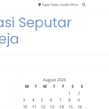
Cape Town, South Africa
si Seputar
eja
August 2026
M
T
W
T
F
S
S
1
2
3
4
5
6
7
8
9
10
11
12
13
14
15
16