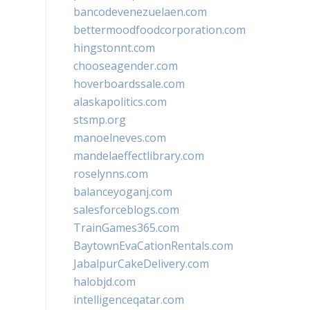
bancodevenezuelaen.com
bettermoodfoodcorporation.com
hingstonnt.com
chooseagender.com
hoverboardssale.com
alaskapolitics.com
stsmp.org
manoelneves.com
mandelaeffectlibrary.com
roselynns.com
balanceyoganj.com
salesforceblogs.com
TrainGames365.com
BaytownEvaCationRentals.com
JabalpurCakeDelivery.com
halobjd.com
intelligenceqatar.com