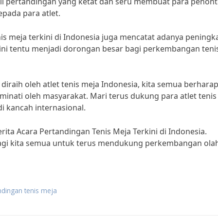
il pertandingan yang ketat dan seru membuat para penon
ada para atlet.
nis meja terkini di Indonesia juga mencatat adanya peningk
al ini tentu menjadi dorongan besar bagi perkembangan teni
diraih oleh atlet tenis meja Indonesia, kita semua berhara
inati oleh masyarakat. Mari terus dukung para atlet tenis
i kancah internasional.
erita Acara Pertandingan Tenis Meja Terkini di Indonesia.
i bagi kita semua untuk terus mendukung perkembangan ola
ndingan tenis meja