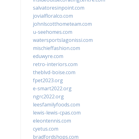
salvatoresinpoint.com
jovialfloralco.com
johnlscotthometeam.com
u-seehomes.com
watersportslagonissi.com
mischieffashion.com
eduwyre.com
retro-interiors.com
theblvd-boise.com
fpet2023.org
e-smart2022.org
ngrc2022.org
leesfamilyfoods.com
lewis-lewis-cpas.com
eleontennis.com
cyetus.com
bradfordshops.com