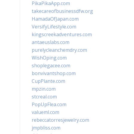
PikaPikaApp.com
takecareofbusinessdfw.org
HamadaOfJapan.com
VersifyLifestyle.com
kingscreekadventures.com
antaeuslabs.com
purelycleanchemdry.com
WishOping.com
shoplegacee.com
bonvivantshop.com
CupPlante.com
mpzin.com
stcreal.com
PopUpFlea.com
valueml.com
rebeccatorresjewelry.com
jmpbliss.com