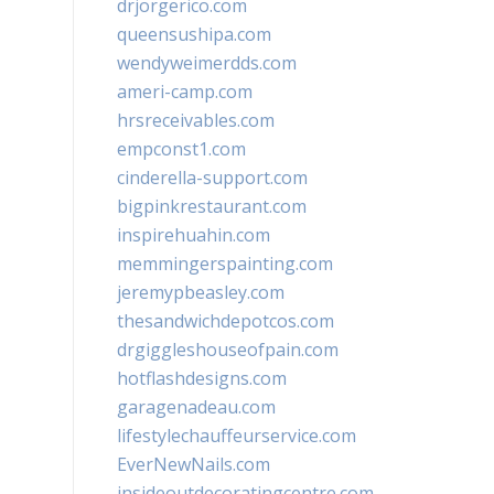
drjorgerico.com
queensushipa.com
wendyweimerdds.com
ameri-camp.com
hrsreceivables.com
empconst1.com
cinderella-support.com
bigpinkrestaurant.com
inspirehuahin.com
memmingerspainting.com
jeremypbeasley.com
thesandwichdepotcos.com
drgiggleshouseofpain.com
hotflashdesigns.com
garagenadeau.com
lifestylechauffeurservice.com
EverNewNails.com
insideoutdecoratingcentre.com