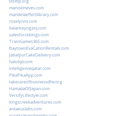
stsmp.org
manoelneves.com
mandelaeffectlibrary.com
roselynns.com
balanceyoganj.com
salesforceblogs.com
TrainGames365.com
BaytownEvaCationRentals.com
JabalpurCakeDelivery.com
halobjd.com
intelligenceqatar.com
PikaPikaApp.com
takecareofbusinessdfw.org
HamadaOfJapan.com
VersifyLifestyle.com
kingscreekadventures.com
antaeuslabs.com
purelycleanchemdry.com