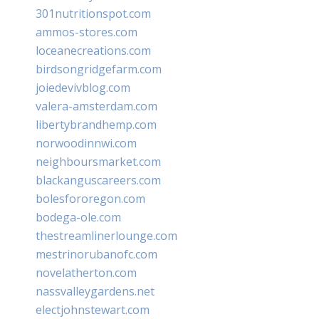
301nutritionspot.com
ammos-stores.com
loceanecreations.com
birdsongridgefarm.com
joiedevivblog.com
valera-amsterdam.com
libertybrandhemp.com
norwoodinnwi.com
neighboursmarket.com
blackanguscareers.com
bolesfororegon.com
bodega-ole.com
thestreamlinerlounge.com
mestrinorubanofc.com
novelatherton.com
nassvalleygardens.net
electjohnstewart.com