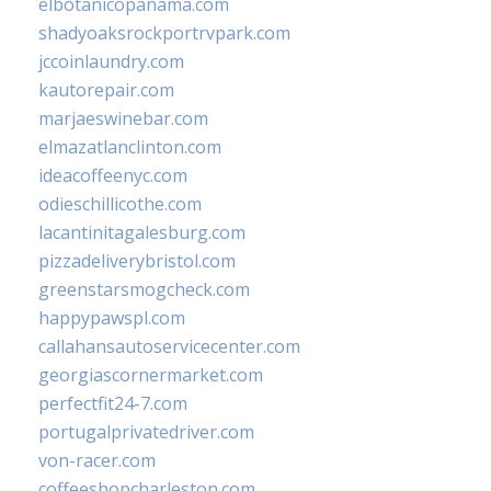
elbotanicopanama.com
shadyoaksrockportrvpark.com
jccoinlaundry.com
kautorepair.com
marjaeswinebar.com
elmazatlanclinton.com
ideacoffeenyc.com
odieschillicothe.com
lacantinitagalesburg.com
pizzadeliverybristol.com
greenstarsmogcheck.com
happypawspl.com
callahansautoservicecenter.com
georgiascornermarket.com
perfectfit24-7.com
portugalprivatedriver.com
von-racer.com
coffeeshopcharleston.com