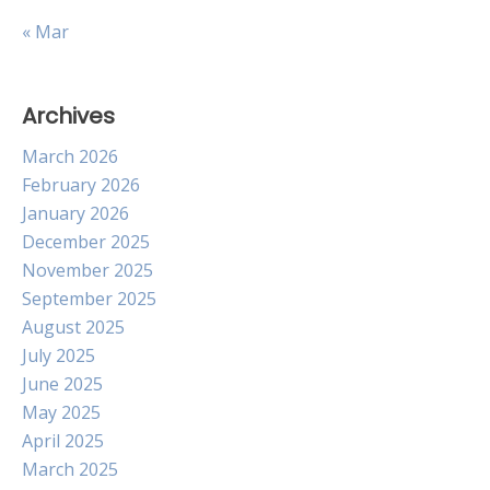
« Mar
Archives
March 2026
February 2026
January 2026
December 2025
November 2025
September 2025
August 2025
July 2025
June 2025
May 2025
April 2025
March 2025