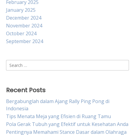
February 2025
January 2025
December 2024
November 2024
October 2024
September 2024
Search
for:
Recent Posts
Bergabunglah dalam Ajang Rally Ping Pong di
Indonesia
Tips Menata Meja yang Efisien di Ruang Tamu
Pola Gerak Tubuh yang Efektif untuk Kesehatan Anda
Pentingnya Memahami Stance Dasar dalam Olahraga