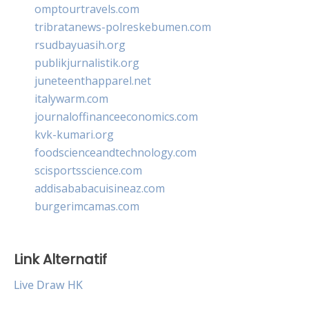
omptourtravels.com
tribratanews-polreskebumen.com
rsudbayuasih.org
publikjurnalistik.org
juneteenthapparel.net
italywarm.com
journaloffinanceeconomics.com
kvk-kumari.org
foodscienceandtechnology.com
scisportsscience.com
addisababacuisineaz.com
burgerimcamas.com
Link Alternatif
Live Draw HK