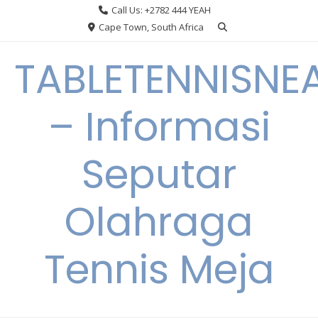
Skip
Call Us: +2782 444 YEAH
to
Cape Town, South Africa
content
TABLETENNISNE
– Informasi
Seputar
Olahraga
Tennis Meja