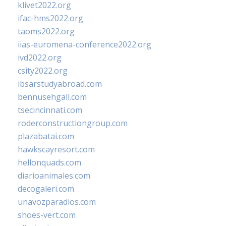
klivet2022.org
ifac-hms2022.org
taoms2022.org
iias-euromena-conference2022.org
ivd2022.org
csity2022.org
ibsarstudyabroad.com
bennusehgall.com
tsecincinnati.com
roderconstructiongroup.com
plazabatai.com
hawkscayresort.com
hellonquads.com
diarioanimales.com
decogaleri.com
unavozparadios.com
shoes-vert.com