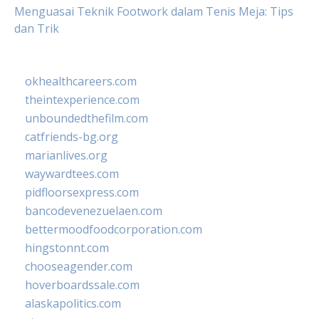
Menguasai Teknik Footwork dalam Tenis Meja: Tips
dan Trik
okhealthcareers.com
theintexperience.com
unboundedthefilm.com
catfriends-bg.org
marianlives.org
waywardtees.com
pidfloorsexpress.com
bancodevenezuelaen.com
bettermoodfoodcorporation.com
hingstonnt.com
chooseagender.com
hoverboardssale.com
alaskapolitics.com