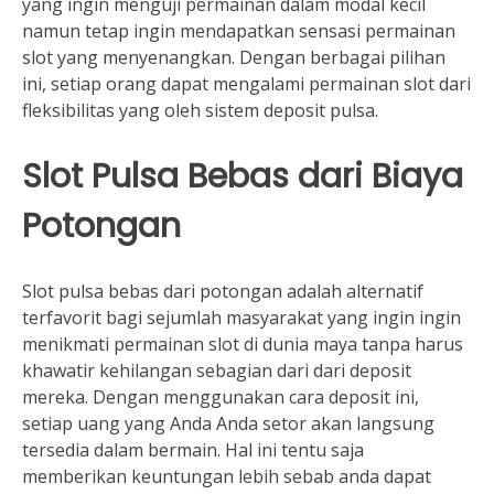
yang ingin menguji permainan dalam modal kecil
namun tetap ingin mendapatkan sensasi permainan
slot yang menyenangkan. Dengan berbagai pilihan
ini, setiap orang dapat mengalami permainan slot dari
fleksibilitas yang oleh sistem deposit pulsa.
Slot Pulsa Bebas dari Biaya
Potongan
Slot pulsa bebas dari potongan adalah alternatif
terfavorit bagi sejumlah masyarakat yang ingin ingin
menikmati permainan slot di dunia maya tanpa harus
khawatir kehilangan sebagian dari dari deposit
mereka. Dengan menggunakan cara deposit ini,
setiap uang yang Anda Anda setor akan langsung
tersedia dalam bermain. Hal ini tentu saja
memberikan keuntungan lebih sebab anda dapat