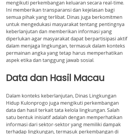
mengikuti perkembangan keluaran secara real-time.
Ini memberikan transparansi dan kejelasan bagi
semua pihak yang terlibat. Dinas juga berkomitmen
untuk mengedukasi masyarakat tentang pentingnya
keberlanjutan dan memberikan informasi yang
diperlukan agar masyarakat dapat berpartisipasi aktif
dalam menjaga lingkungan, termasuk dalam konteks
permainan angka yang tetap harus memperhatikan
aspek etika dan tanggung jawab sosial.
Data dan Hasil Macau
Dalam konteks keberlanjutan, Dinas Lingkungan
Hidup Kulonprogo juga mengikuti perkembangan
data dan hasil terkait tata kelola lingkungan. Salah
satu bentuk inisiatif adalah dengan memperhatikan
informasi dari sektor-sektor yang memiliki dampak
terhadap lingkungan, termasuk perkembangan di