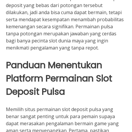
deposit yang bebas dari potongan tersebut
dilakukan, jadi anda bisa cuma dapat bermain, tetapi
serta mendapat kesempatan menambah probabilitas
kemenangan secara signifikan. Permainan pulsa
tanpa potongan merupakan jawaban yang cerdas
bagi banya pecinta slot dunia maya yang ingin
menikmati pengalaman yang tanpa repot.
Panduan Menentukan
Platform Permainan Slot
Deposit Pulsa
Memilih situs permainan slot deposit pulsa yang
benar sangat penting untuk para pemain supaya
dapat merasakan pengalaman bermain game yang
aman serta menyenangkan. Pertama, pastikan