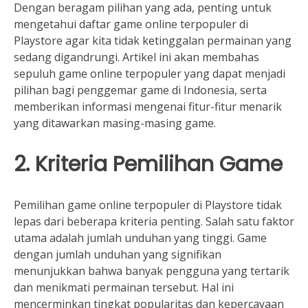
Dengan beragam pilihan yang ada, penting untuk
mengetahui daftar game online terpopuler di
Playstore agar kita tidak ketinggalan permainan yang
sedang digandrungi. Artikel ini akan membahas
sepuluh game online terpopuler yang dapat menjadi
pilihan bagi penggemar game di Indonesia, serta
memberikan informasi mengenai fitur-fitur menarik
yang ditawarkan masing-masing game.
2. Kriteria Pemilihan Game
Pemilihan game online terpopuler di Playstore tidak
lepas dari beberapa kriteria penting. Salah satu faktor
utama adalah jumlah unduhan yang tinggi. Game
dengan jumlah unduhan yang signifikan
menunjukkan bahwa banyak pengguna yang tertarik
dan menikmati permainan tersebut. Hal ini
mencerminkan tingkat popularitas dan kepercayaan