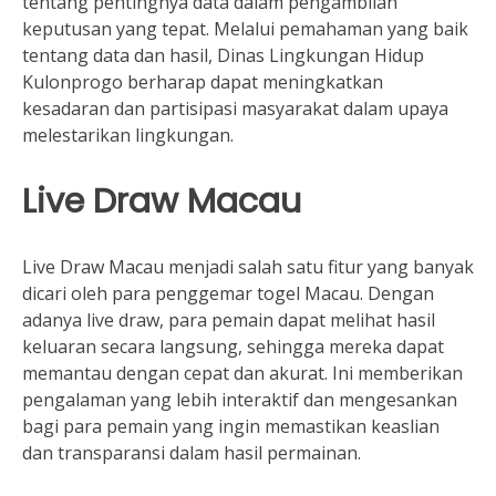
tentang pentingnya data dalam pengambilan
keputusan yang tepat. Melalui pemahaman yang baik
tentang data dan hasil, Dinas Lingkungan Hidup
Kulonprogo berharap dapat meningkatkan
kesadaran dan partisipasi masyarakat dalam upaya
melestarikan lingkungan.
Live Draw Macau
Live Draw Macau menjadi salah satu fitur yang banyak
dicari oleh para penggemar togel Macau. Dengan
adanya live draw, para pemain dapat melihat hasil
keluaran secara langsung, sehingga mereka dapat
memantau dengan cepat dan akurat. Ini memberikan
pengalaman yang lebih interaktif dan mengesankan
bagi para pemain yang ingin memastikan keaslian
dan transparansi dalam hasil permainan.