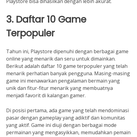
Playstore bisa dihasilkan dengan lebih akurat.
3. Daftar 10 Game
Terpopuler
Tahun ini, Playstore dipenuhi dengan berbagai game
online yang menarik dan seru untuk dimainkan.
Berikut adalah daftar 10 game terpopuler yang telah
menarik perhatian banyak pengguna. Masing-masing
game ini menawarkan pengalaman bermain yang
unik dan fitur-fitur menarik yang membuatnya
menjadi favorit di kalangan gamer.
Di posisi pertama, ada game yang telah mendominasi
pasar dengan gameplay yang adiktif dan komunitas
yang aktif. Game ini diuji dengan berbagai mode
permainan yang mengasyikkan, memudahkan pemain