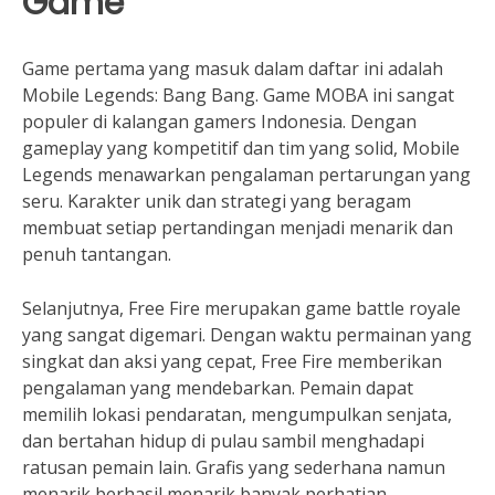
Game
Game pertama yang masuk dalam daftar ini adalah
Mobile Legends: Bang Bang. Game MOBA ini sangat
populer di kalangan gamers Indonesia. Dengan
gameplay yang kompetitif dan tim yang solid, Mobile
Legends menawarkan pengalaman pertarungan yang
seru. Karakter unik dan strategi yang beragam
membuat setiap pertandingan menjadi menarik dan
penuh tantangan.
Selanjutnya, Free Fire merupakan game battle royale
yang sangat digemari. Dengan waktu permainan yang
singkat dan aksi yang cepat, Free Fire memberikan
pengalaman yang mendebarkan. Pemain dapat
memilih lokasi pendaratan, mengumpulkan senjata,
dan bertahan hidup di pulau sambil menghadapi
ratusan pemain lain. Grafis yang sederhana namun
menarik berhasil menarik banyak perhatian.