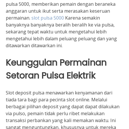
pulsa 5000, memberikan pemain dengan beraneka
anggaran untuk ikut serta merasakan keseruan
permainan.
slot pulsa 5000
Karena semakin
banyaknya banyaknya beralih beralih ke via pulsa,
sekarang tepat waktu untuk mengetahui lebih
mengetahui lebih dalam peluang peluang dan yang
ditawarkan ditawarkan ini.
Keunggulan Permainan
Setoran Pulsa Elektrik
Slot deposit pulsa menawarkan kenyamanan dari
tiada tara bagi para pecinta slot online. Melalui
berbagai pilihan deposit yang dapat dapat dilakukan
via pulso, pemain tidak perlu ribet melakukan
transaksi perbankan yang kali memakan waktu. Ini
sangat menguntungkan, khususnya untuk mereka