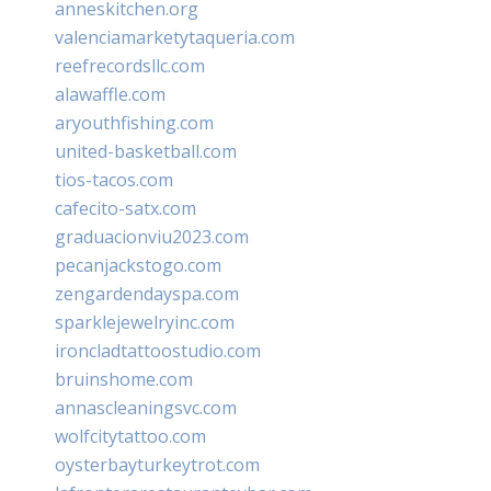
anneskitchen.org
valenciamarketytaqueria.com
reefrecordsllc.com
alawaffle.com
aryouthfishing.com
united-basketball.com
tios-tacos.com
cafecito-satx.com
graduacionviu2023.com
pecanjackstogo.com
zengardendayspa.com
sparklejewelryinc.com
ironcladtattoostudio.com
bruinshome.com
annascleaningsvc.com
wolfcitytattoo.com
oysterbayturkeytrot.com