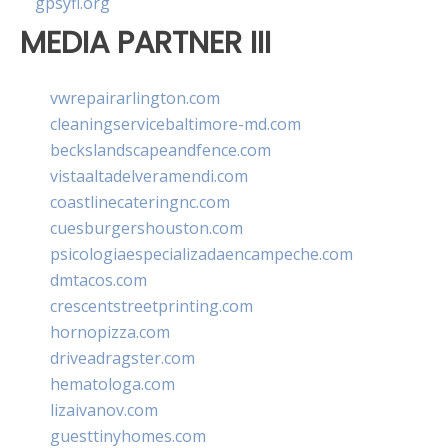
gpsyfl.org
MEDIA PARTNER III
vwrepairarlington.com
cleaningservicebaltimore-md.com
beckslandscapeandfence.com
vistaaltadelveramendi.com
coastlinecateringnc.com
cuesburgershouston.com
psicologiaespecializadaencampeche.com
dmtacos.com
crescentstreetprinting.com
hornopizza.com
driveadragster.com
hematologa.com
lizaivanov.com
guesttinyhomes.com