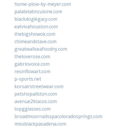
home-plow-by-meyer.com
palatelatincuisine.com
blackdoglegacy.com
eatvivahouston.com
thebigshowok.com
chimeandstave.com
greatwallseafoodny.com
theloverose.com
gabriovoice.com
resinflowart.com
p-sports.net
korsairstreetwear.com
petshopallston.com
avenue26tacos.com
topgglasses.com
broadmoornailsspacoloradosprings.com
missblackpasadena.com