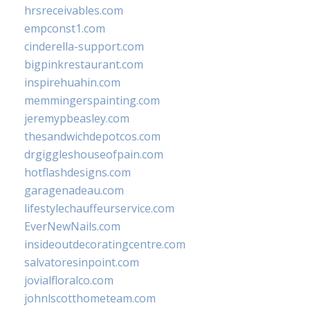
hrsreceivables.com
empconst1.com
cinderella-support.com
bigpinkrestaurant.com
inspirehuahin.com
memmingerspainting.com
jeremypbeasley.com
thesandwichdepotcos.com
drgiggleshouseofpain.com
hotflashdesigns.com
garagenadeau.com
lifestylechauffeurservice.com
EverNewNails.com
insideoutdecoratingcentre.com
salvatoresinpoint.com
jovialfloralco.com
johnlscotthometeam.com