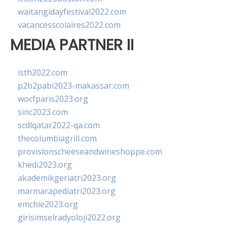
waitangidayfestival2022.com
vacancesscolaires2022.com
MEDIA PARTNER II
isth2022.com
p2b2pabi2023-makassar.com
wocfparis2023.org
sinc2023.com
scdlqatar2022-qa.com
thecolumbiagrill.com
provisionscheeseandwineshoppe.com
khedi2023.org
akademikgeriatri2023.org
marmarapediatri2023.org
emchie2023.org
girisimselradyoloji2022.org