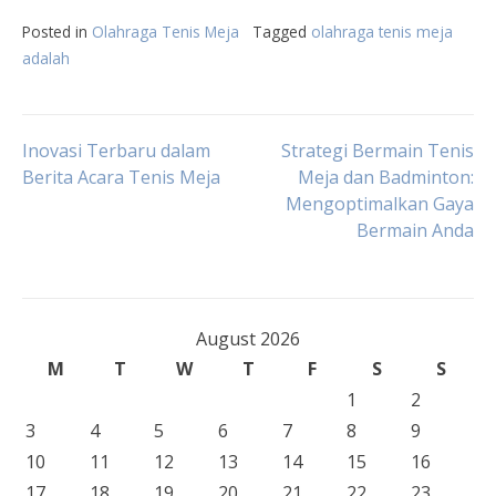
Posted in
Olahraga Tenis Meja
Tagged
olahraga tenis meja
adalah
Post
Inovasi Terbaru dalam
Strategi Bermain Tenis
Berita Acara Tenis Meja
Meja dan Badminton:
Mengoptimalkan Gaya
navigation
Bermain Anda
August 2026
M
T
W
T
F
S
S
1
2
3
4
5
6
7
8
9
10
11
12
13
14
15
16
17
18
19
20
21
22
23