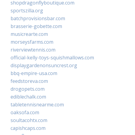
shopdragonflyboutique.com
sportszilla.org
batchprovisionsbar.com
brasserie-gobette.com
musicrearte.com
morseysfarms.com
riverviewtennis.com
official-kelly-toys-squishmallows.com
displaygardenonsuncrest.org
bbq-empire-usa.com
feedstoreva.com
drogopets.com
ediblechalk.com
tabletennisnearme.com
oaksofa.com
soultacohtx.com
capishcaps.com