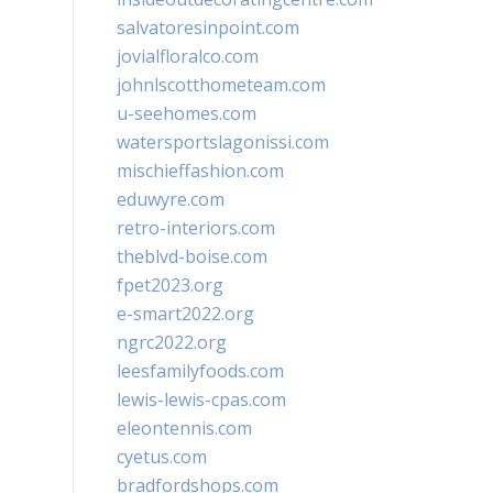
salvatoresinpoint.com
jovialfloralco.com
johnlscotthometeam.com
u-seehomes.com
watersportslagonissi.com
mischieffashion.com
eduwyre.com
retro-interiors.com
theblvd-boise.com
fpet2023.org
e-smart2022.org
ngrc2022.org
leesfamilyfoods.com
lewis-lewis-cpas.com
eleontennis.com
cyetus.com
bradfordshops.com