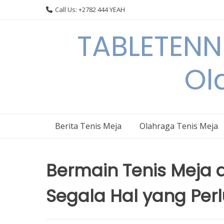
Skip
Call Us: +2782 444 YEAH
to
content
TABLETENN
Ol
Berita Tenis Meja
Olahraga Tenis Meja
Bermain Tenis Meja 
Segala Hal yang Per