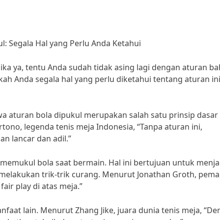
l: Segala Hal yang Perlu Anda Ketahui
ka ya, tentu Anda sudah tidak asing lagi dengan aturan b
ah Anda segala hal yang perlu diketahui tentang aturan in
aturan bola dipukul merupakan salah satu prinsip dasar
ono, legenda tenis meja Indonesia, “Tanpa aturan ini,
n lancar dan adil.”
memukul bola saat bermain. Hal ini bertujuan untuk menj
lakukan trik-trik curang. Menurut Jonathan Groth, pema
air play di atas meja.”
anfaat lain. Menurut Zhang Jike, juara dunia tenis meja, “D