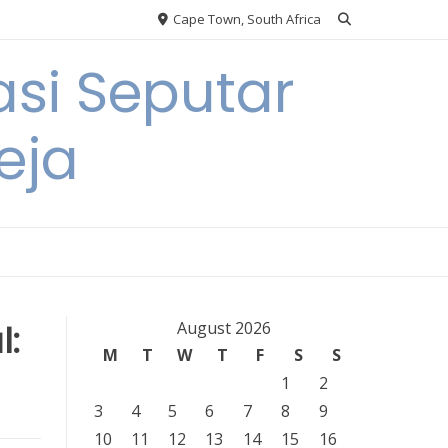
Cape Town, South Africa
si Seputar
eja
l:
August 2026
M
T
W
T
F
S
S
1
2
3
4
5
6
7
8
9
10
11
12
13
14
15
16