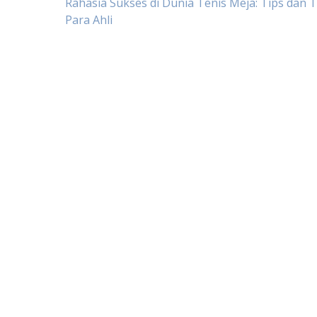
Post
Rahasia Sukses di Dunia Tenis Meja: Tips dan Tr
Para Ahli
navigation