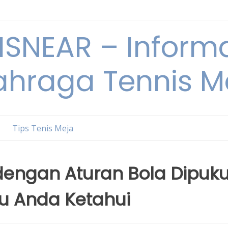
ISNEAR – Informa
ahraga Tennis M
Tips Tenis Meja
dengan Aturan Bola Dipuku
lu Anda Ketahui