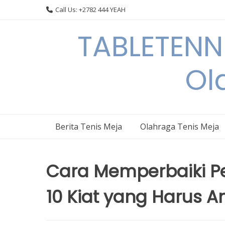
Skip
Call Us: +2782 444 YEAH
to
content
TABLETENN
Ol
Berita Tenis Meja
Olahraga Tenis Meja
Cara Memperbaiki P
10 Kiat yang Harus 