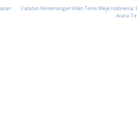
lasan
Catatan Kemenangan Atlet Tenis Meja Indonesia: 
Acara Te