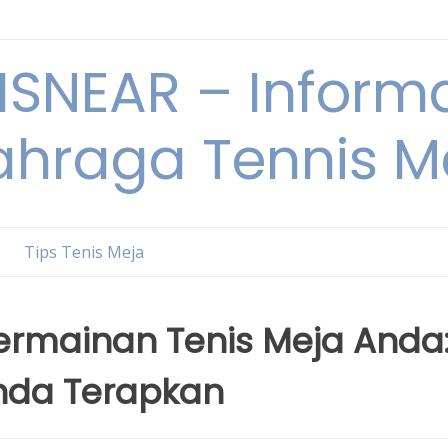
ISNEAR – Informa
ahraga Tennis M
Tips Tenis Meja
ermainan Tenis Meja Anda
Anda Terapkan