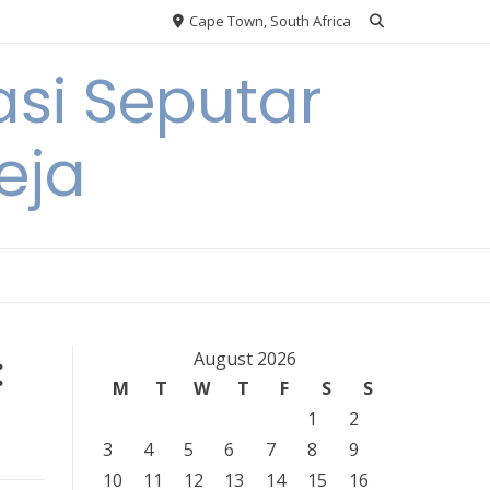
Cape Town, South Africa
si Seputar
eja
:
August 2026
M
T
W
T
F
S
S
1
2
3
4
5
6
7
8
9
10
11
12
13
14
15
16