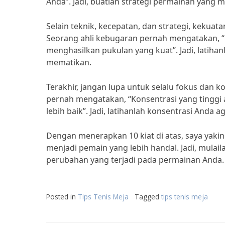
Anda”. Jadi, buatlah strategi permainan yang
Selain teknik, kecepatan, dan strategi, kekua
Seorang ahli kebugaran pernah mengatakan, “
menghasilkan pukulan yang kuat”. Jadi, latih
mematikan.
Terakhir, jangan lupa untuk selalu fokus dan k
pernah mengatakan, “Konsentrasi yang tingg
lebih baik”. Jadi, latihanlah konsentrasi Anda 
Dengan menerapkan 10 kiat di atas, saya yaki
menjadi pemain yang lebih handal. Jadi, mulail
perubahan yang terjadi pada permainan Anda.
Posted in
Tips Tenis Meja
Tagged
tips tenis meja