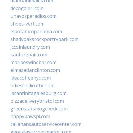
diarioanimales.com
decogaleri.com
unavozparadios.com
shoes-vert.com
elbotanicopanama.com
shadyoaksrockportrvpark.com
jccoinlaundry.com
kautorepair.com
marjaeswinebar.com
elmazatlanclinton.com
ideacoffeenyc.com
odieschillicothe.com
lacantinitagalesburg.com
pizzadeliverybristol.com
greenstarsmogcheck.com
happypawspl.com
callahansautoservicecenter.com
georgiascornermarket.com