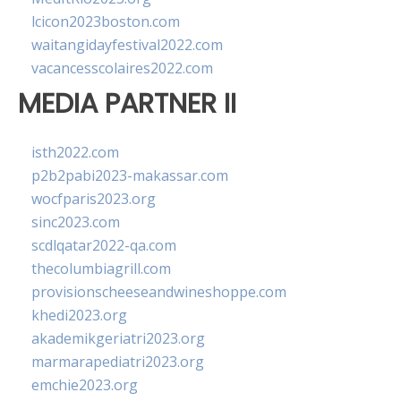
lcicon2023boston.com
waitangidayfestival2022.com
vacancesscolaires2022.com
MEDIA PARTNER II
isth2022.com
p2b2pabi2023-makassar.com
wocfparis2023.org
sinc2023.com
scdlqatar2022-qa.com
thecolumbiagrill.com
provisionscheeseandwineshoppe.com
khedi2023.org
akademikgeriatri2023.org
marmarapediatri2023.org
emchie2023.org