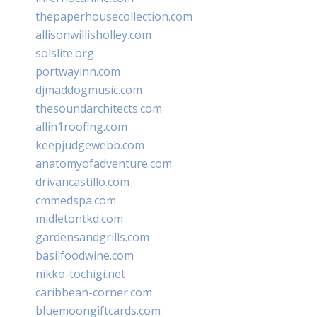
thepaperhousecollection.com
allisonwillisholley.com
solslite.org
portwayinn.com
djmaddogmusic.com
thesoundarchitects.com
allin1roofing.com
keepjudgewebb.com
anatomyofadventure.com
drivancastillo.com
cmmedspa.com
midletontkd.com
gardensandgrills.com
basilfoodwine.com
nikko-tochigi.net
caribbean-corner.com
bluemoongiftcards.com