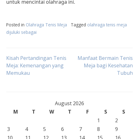
untuk mencintai olahraga ini.
Posted in
Olahraga Tenis Meja
Tagged
olahraga tenis meja
dijuluki sebagai
Post
Kisah Pertandingan Tenis
Manfaat Bermain Tenis
Meja: Kemenangan yang
Meja bagi Kesehatan
Memukau
Tubuh
navigation
August 2026
M
T
W
T
F
S
S
1
2
3
4
5
6
7
8
9
10
11
12
13
14
15
16