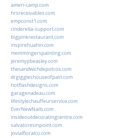
ameri-camp.com
hrsreceivables.com
empconst1.com
cinderella-support.com
bigpinkrestaurant.com
inspirehuahin.com
memmingerspainting.com
jeremypbeasley.com
thesandwichdepotcos.com
drgiggleshouseofpain.com
hotflashdesigns.com
garagenadeau.com
lifestylechauffeurservice.com
EverNewNails.com
insideoutdecoratingcentre.com
salvatoresinpoint.com
jovialfloralco.com