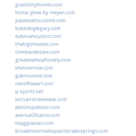
guesttinyhomes.com
home-plow-by-meyer.com
palatelatincuisine.com
blackdoglegacy.com
eatvivahouston.com
thebigshowok.com
chimeandstave.com
greatwallseafoodny.com
theloverose.com
gabriovoice.com
resinflowart.com
p-sports.net
korsairstreetwear.com
petshopallston.com
avenue26tacos.com
topgglasses.com
broadmoornailsspacoloradosprings.com