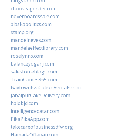
hingstonnt.com
chooseagender.com
hoverboardssale.com
alaskapolitics.com
stsmp.org
manoelneves.com
mandelaeffectlibrary.com
roselynns.com
balanceyoganj.com
salesforceblogs.com
TrainGames365.com
BaytownEvaCationRentals.com
JabalpurCakeDelivery.com
halobjd.com
intelligenceqatar.com
PikaPikaApp.com
takecareofbusinessdfw.org
HamadaOfJapan.com