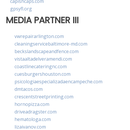
capishcaps.com
gpsyfl.org
MEDIA PARTNER III
vwrepairarlington.com
cleaningservicebaltimore-md.com
beckslandscapeandfence.com
vistaaltadelveramendi.com
coastlinecateringnc.com
cuesburgershouston.com
psicologiaespecializadaencampeche.com
dmtacos.com
crescentstreetprinting.com
hornopizza.com
driveadragster.com
hematologa.com
lizaivanov.com