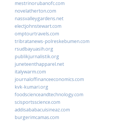
mestrinorubanofc.com
novelatherton.com
nassvalleygardens.net
electjohnstewart.com
omptourtravels.com
tribratanews-polreskebumen.com
rsudbayuasih.org
publikjurnalistik.org
juneteenthapparel.net
italywarm.com
journaloffinanceeconomics.com
kvk-kumari.org
foodscienceandtechnology.com
scisportsscience.com
addisababacuisineaz.com
burgerimcamas.com