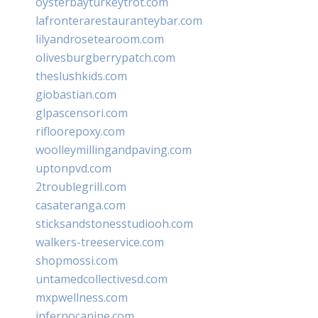
oysterbayturkeytrot.com
lafronterarestauranteybar.com
lilyandrosetearoom.com
olivesburgberrypatch.com
theslushkids.com
giobastian.com
glpascensori.com
rifloorepoxy.com
woolleymillingandpaving.com
uptonpvd.com
2troublegrill.com
casateranga.com
sticksandstonesstudiooh.com
walkers-treeservice.com
shopmossi.com
untamedcollectivesd.com
mxpwellness.com
infernocanine.com