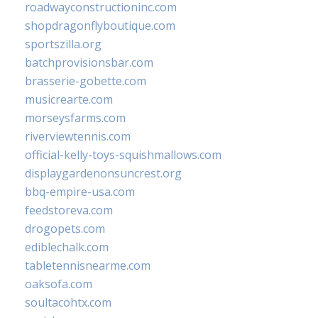
roadwayconstructioninc.com
shopdragonflyboutique.com
sportszilla.org
batchprovisionsbar.com
brasserie-gobette.com
musicrearte.com
morseysfarms.com
riverviewtennis.com
official-kelly-toys-squishmallows.com
displaygardenonsuncrest.org
bbq-empire-usa.com
feedstoreva.com
drogopets.com
ediblechalk.com
tabletennisnearme.com
oaksofa.com
soultacohtx.com