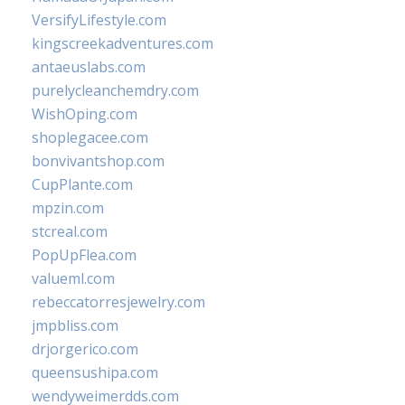
VersifyLifestyle.com
kingscreekadventures.com
antaeuslabs.com
purelycleanchemdry.com
WishOping.com
shoplegacee.com
bonvivantshop.com
CupPlante.com
mpzin.com
stcreal.com
PopUpFlea.com
valueml.com
rebeccatorresjewelry.com
jmpbliss.com
drjorgerico.com
queensushipa.com
wendyweimerdds.com