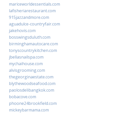
mariceworldessentials.com
lafisheriarestaurant.com
915jazzandmore.com
aguadulce-countryfair.com
jakehovis.com
bosswingsduluth.com
birminghamautocare.com
tonyscountrykitchen.com
jbellasnailspa.com
mychaihouse.com
alvisgrooming.com
thegeorginaestate.com
blythewoodseafood.com
paolosdelibangkok.com
bobacove.com
phoone24brookfield.com
mickeybarmama.com