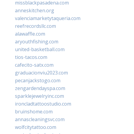
missblackpasadena.com
anneskitchen.org
valenciamarketytaqueria.com
reefrecordsllc.com
alawaffle.com
aryouthfishing.com
united-basketball.com
tios-tacos.com
cafecito-satx.com
graduacionviu2023.com
pecanjackstogo.com
zengardendayspa.com
sparklejewelryinc.com
ironcladtattoostudio.com
bruinshome.com
annascleaningsvc.com
wolfcitytattoo.com