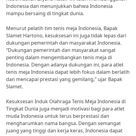
Indonesia dan menunjukkan bahwa Indonesia
mampu bersaing di tingkat dunia.
Menurut pelatih tim tenis meja Indonesia, Bapak
Slamet Hartono, kesuksesan ini juga tidak lepas dari
dukungan pemerintah dan masyarakat Indonesia.
“Dukungan pemerintah dan masyarakat sangat
penting dalam mengembangkan tenis meja di
Indonesia. Dengan adanya dukungan ini, para atlet
tenis meja Indonesia dapat lebih fokus dalam berlatih
dan mencapai prestasi yang gemilang,” ujar Bapak
Slamet.
Kesuksesan Induk Olahraga Tenis Meja Indonesia di
Tingkat Dunia juga menjadi motivasi bagi para atlet
muda Indonesia untuk terus berprestasi dan
mengharumkan nama bangsa. Dengan semangat
juang yang tinggi dan kerja keras, Indonesia dapat