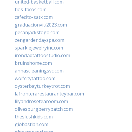
united-basketball.com
tios-tacos.com
cafecito-satx.com
graduacionviu2023.com
pecanjackstogo.com
zengardendayspa.com
sparklejewelryinc.com
ironcladtattoostudio.com
bruinshome.com
annascleaningsvc.com
wolfcitytattoo.com
oysterbayturkeytrot.com
lafronterarestauranteybar.com
lilyandrosetearoom.com
olivesburgberrypatch.com
theslushkids.com
giobastian.com
glpascensori.com