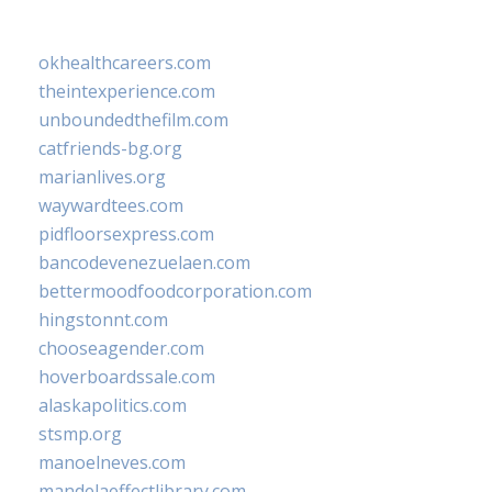
okhealthcareers.com
theintexperience.com
unboundedthefilm.com
catfriends-bg.org
marianlives.org
waywardtees.com
pidfloorsexpress.com
bancodevenezuelaen.com
bettermoodfoodcorporation.com
hingstonnt.com
chooseagender.com
hoverboardssale.com
alaskapolitics.com
stsmp.org
manoelneves.com
mandelaeffectlibrary.com