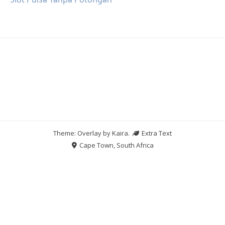
Theme: Overlay by
Kaira
.
Extra Text
Cape Town, South Africa