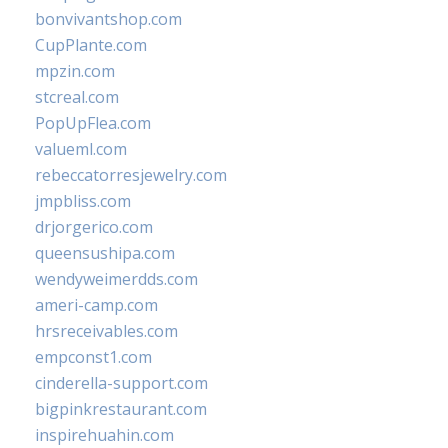
bonvivantshop.com
CupPlante.com
mpzin.com
stcreal.com
PopUpFlea.com
valueml.com
rebeccatorresjewelry.com
jmpbliss.com
drjorgerico.com
queensushipa.com
wendyweimerdds.com
ameri-camp.com
hrsreceivables.com
empconst1.com
cinderella-support.com
bigpinkrestaurant.com
inspirehuahin.com