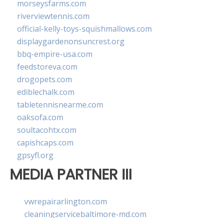
morseysfarms.com
riverviewtennis.com
official-kelly-toys-squishmallows.com
displaygardenonsuncrest.org
bbq-empire-usa.com
feedstoreva.com
drogopets.com
ediblechalk.com
tabletennisnearme.com
oaksofa.com
soultacohtx.com
capishcaps.com
gpsyfl.org
MEDIA PARTNER III
vwrepairarlington.com
cleaningservicebaltimore-md.com