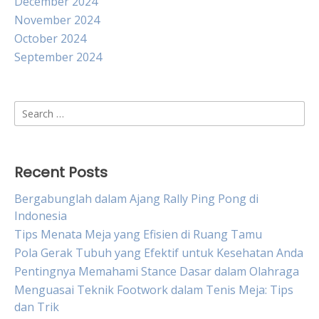
December 2024
November 2024
October 2024
September 2024
Search
for:
Recent Posts
Bergabunglah dalam Ajang Rally Ping Pong di
Indonesia
Tips Menata Meja yang Efisien di Ruang Tamu
Pola Gerak Tubuh yang Efektif untuk Kesehatan Anda
Pentingnya Memahami Stance Dasar dalam Olahraga
Menguasai Teknik Footwork dalam Tenis Meja: Tips
dan Trik