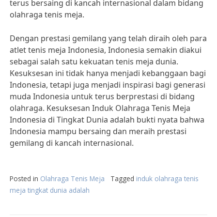
terus bersaing di kancah internasional dalam bidang
olahraga tenis meja.
Dengan prestasi gemilang yang telah diraih oleh para
atlet tenis meja Indonesia, Indonesia semakin diakui
sebagai salah satu kekuatan tenis meja dunia.
Kesuksesan ini tidak hanya menjadi kebanggaan bagi
Indonesia, tetapi juga menjadi inspirasi bagi generasi
muda Indonesia untuk terus berprestasi di bidang
olahraga. Kesuksesan Induk Olahraga Tenis Meja
Indonesia di Tingkat Dunia adalah bukti nyata bahwa
Indonesia mampu bersaing dan meraih prestasi
gemilang di kancah internasional.
Posted in
Olahraga Tenis Meja
Tagged
induk olahraga tenis
meja tingkat dunia adalah