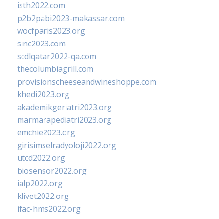
isth2022.com
p2b2pabi2023-makassar.com
wocfparis2023.org
sinc2023.com
scdlqatar2022-qa.com
thecolumbiagrill.com
provisionscheeseandwineshoppe.com
khedi2023.org
akademikgeriatri2023.org
marmarapediatri2023.org
emchie2023.org
girisimselradyoloji2022.org
utcd2022.org
biosensor2022.org
ialp2022.org
klivet2022.org
ifac-hms2022.org