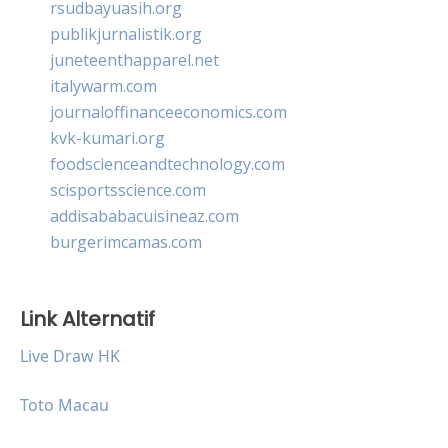
rsudbayuasih.org
publikjurnalistik.org
juneteenthapparel.net
italywarm.com
journaloffinanceeconomics.com
kvk-kumari.org
foodscienceandtechnology.com
scisportsscience.com
addisababacuisineaz.com
burgerimcamas.com
Link Alternatif
Live Draw HK
Toto Macau