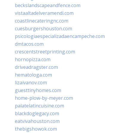
beckslandscapeandfence.com
vistaaltadelveramendi.com
coastlinecateringnc.com
cuesburgershouston.com
psicologiaespecializadaencampeche.com
dmtacos.com
crescentstreetprinting.com
hornopizza.com
driveadragster.com
hematologa.com
lizaivanov.com
guesttinyhomes.com
home-plow-by-meyer.com
palatelatincuisine.com
blackdoglegacy.com
eatvivahouston.com
thebigshowok.com