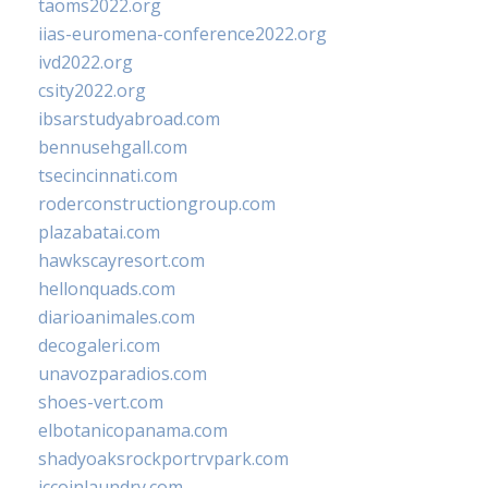
taoms2022.org
iias-euromena-conference2022.org
ivd2022.org
csity2022.org
ibsarstudyabroad.com
bennusehgall.com
tsecincinnati.com
roderconstructiongroup.com
plazabatai.com
hawkscayresort.com
hellonquads.com
diarioanimales.com
decogaleri.com
unavozparadios.com
shoes-vert.com
elbotanicopanama.com
shadyoaksrockportrvpark.com
jccoinlaundry.com