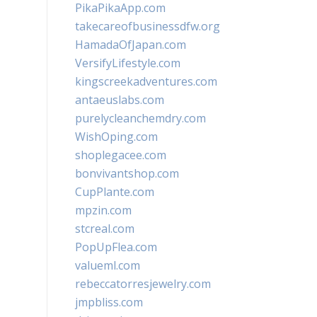
PikaPikaApp.com
takecareofbusinessdfw.org
HamadaOfJapan.com
VersifyLifestyle.com
kingscreekadventures.com
antaeuslabs.com
purelycleanchemdry.com
WishOping.com
shoplegacee.com
bonvivantshop.com
CupPlante.com
mpzin.com
stcreal.com
PopUpFlea.com
valueml.com
rebeccatorresjewelry.com
jmpbliss.com