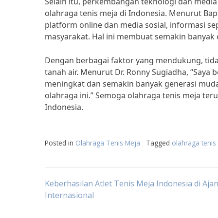
Selain itu, perkembangan teknologi dan media
olahraga tenis meja di Indonesia. Menurut B
platform online dan media sosial, informasi s
masyarakat. Hal ini membuat semakin banyak o
Dengan berbagai faktor yang mendukung, tida
tanah air. Menurut Dr. Ronny Sugiadha, “Saya b
meningkat dan semakin banyak generasi mud
olahraga ini.” Semoga olahraga tenis meja ter
Indonesia.
Posted in
Olahraga Tenis Meja
Tagged
olahraga tenis
Post
Keberhasilan Atlet Tenis Meja Indonesia di Aja
Internasional
navigation