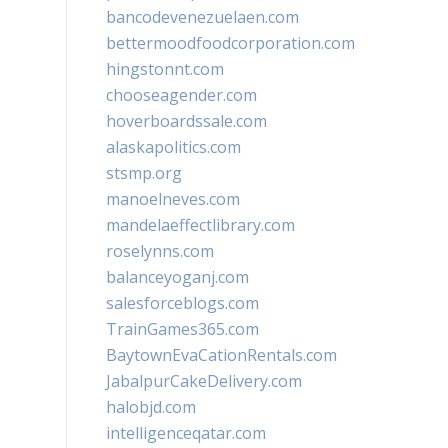
bancodevenezuelaen.com
bettermoodfoodcorporation.com
hingstonnt.com
chooseagender.com
hoverboardssale.com
alaskapolitics.com
stsmp.org
manoelneves.com
mandelaeffectlibrary.com
roselynns.com
balanceyoganj.com
salesforceblogs.com
TrainGames365.com
BaytownEvaCationRentals.com
JabalpurCakeDelivery.com
halobjd.com
intelligenceqatar.com