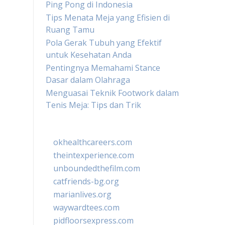
Ping Pong di Indonesia
Tips Menata Meja yang Efisien di
Ruang Tamu
Pola Gerak Tubuh yang Efektif
untuk Kesehatan Anda
Pentingnya Memahami Stance
Dasar dalam Olahraga
Menguasai Teknik Footwork dalam
Tenis Meja: Tips dan Trik
okhealthcareers.com
theintexperience.com
unboundedthefilm.com
catfriends-bg.org
marianlives.org
waywardtees.com
pidfloorsexpress.com