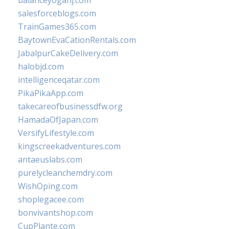
balanceyoganj.com
salesforceblogs.com
TrainGames365.com
BaytownEvaCationRentals.com
JabalpurCakeDelivery.com
halobjd.com
intelligenceqatar.com
PikaPikaApp.com
takecareofbusinessdfw.org
HamadaOfJapan.com
VersifyLifestyle.com
kingscreekadventures.com
antaeuslabs.com
purelycleanchemdry.com
WishOping.com
shoplegacee.com
bonvivantshop.com
CupPlante.com