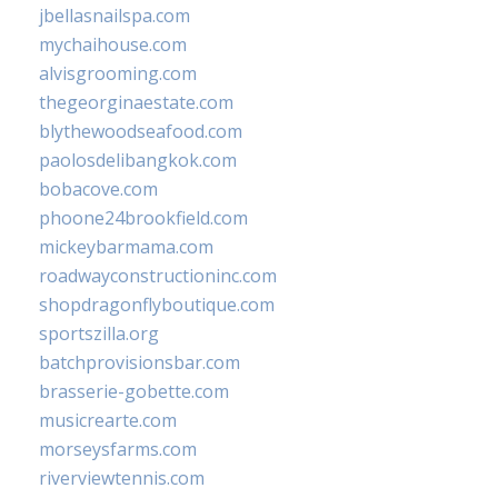
jbellasnailspa.com
mychaihouse.com
alvisgrooming.com
thegeorginaestate.com
blythewoodseafood.com
paolosdelibangkok.com
bobacove.com
phoone24brookfield.com
mickeybarmama.com
roadwayconstructioninc.com
shopdragonflyboutique.com
sportszilla.org
batchprovisionsbar.com
brasserie-gobette.com
musicrearte.com
morseysfarms.com
riverviewtennis.com