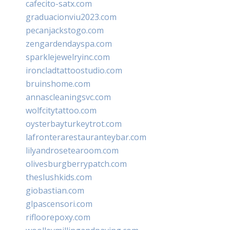
cafecito-satx.com
graduacionviu2023.com
pecanjackstogo.com
zengardendayspa.com
sparklejewelryinc.com
ironcladtattoostudio.com
bruinshome.com
annascleaningsvc.com
wolfcitytattoo.com
oysterbayturkeytrot.com
lafronterarestauranteybar.com
lilyandrosetearoom.com
olivesburgberrypatch.com
theslushkids.com
giobastian.com
glpascensori.com
rifloorepoxy.com