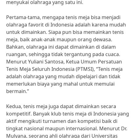
menyukai olahraga yang satu ini.
Pertama-tama, mengapa tenis meja bisa menjadi
olahraga favorit di Indonesia adalah karena mudah
untuk dimainkan. Siapa pun bisa memainkan tenis
meja, baik anak-anak maupun orang dewasa.
Bahkan, olahraga ini dapat dimainkan di dalam
ruangan, sehingga tidak tergantung pada cuaca.
Menurut Yuliani Santosa, Ketua Umum Persatuan
Tenis Meja Seluruh Indonesia (PTMSI), “Tenis meja
adalah olahraga yang mudah dipelajari dan tidak
memerlukan biaya yang mahal untuk memulai
bermain.”
Kedua, tenis meja juga dapat dimainkan secara
kompetitif. Banyak klub tenis meja di Indonesia yang
aktif mengikuti turnamen dan kompetisi baik di
tingkat nasional maupun internasional. Menurut Dr.
Mulyana, seorang ahli olahraga dari Universitas