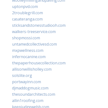
woolleymillingandpaving.com
uptonpvd.com
2troublegrill.com
casateranga.com
sticksandstonesstudiooh.com
walkers-treeservice.com
shopmossi.com
untamedcollectivesd.com
mxpwellness.com
infernocanine.com
thepaperhousecollection.com
allisonwillisholley.com
solslite.org
portwayinn.com
djmaddogmusic.com
thesoundarchitects.com
allin1roofing.com
keepjudgewebb.com