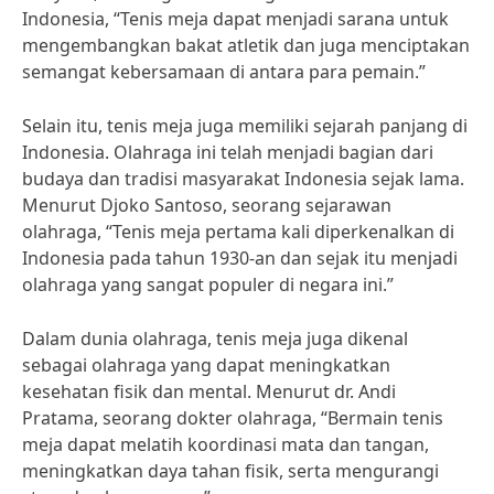
Indonesia, “Tenis meja dapat menjadi sarana untuk
mengembangkan bakat atletik dan juga menciptakan
semangat kebersamaan di antara para pemain.”
Selain itu, tenis meja juga memiliki sejarah panjang di
Indonesia. Olahraga ini telah menjadi bagian dari
budaya dan tradisi masyarakat Indonesia sejak lama.
Menurut Djoko Santoso, seorang sejarawan
olahraga, “Tenis meja pertama kali diperkenalkan di
Indonesia pada tahun 1930-an dan sejak itu menjadi
olahraga yang sangat populer di negara ini.”
Dalam dunia olahraga, tenis meja juga dikenal
sebagai olahraga yang dapat meningkatkan
kesehatan fisik dan mental. Menurut dr. Andi
Pratama, seorang dokter olahraga, “Bermain tenis
meja dapat melatih koordinasi mata dan tangan,
meningkatkan daya tahan fisik, serta mengurangi