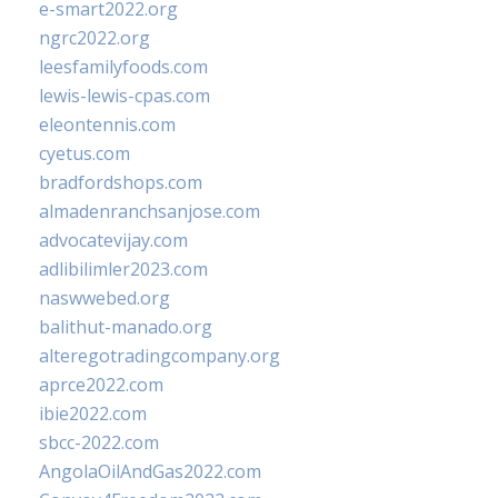
e-smart2022.org
ngrc2022.org
leesfamilyfoods.com
lewis-lewis-cpas.com
eleontennis.com
cyetus.com
bradfordshops.com
almadenranchsanjose.com
advocatevijay.com
adlibilimler2023.com
naswwebed.org
balithut-manado.org
alteregotradingcompany.org
aprce2022.com
ibie2022.com
sbcc-2022.com
AngolaOilAndGas2022.com