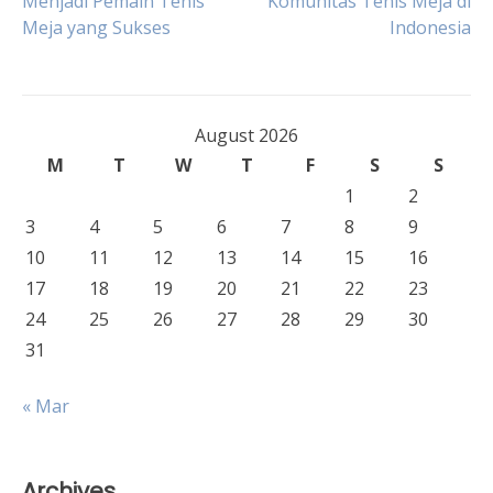
Menjadi Pemain Tenis
Komunitas Tenis Meja di
Meja yang Sukses
Indonesia
navigation
August 2026
M
T
W
T
F
S
S
1
2
3
4
5
6
7
8
9
10
11
12
13
14
15
16
17
18
19
20
21
22
23
24
25
26
27
28
29
30
31
« Mar
Archives