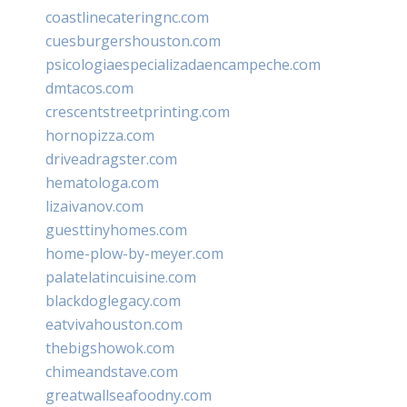
coastlinecateringnc.com
cuesburgershouston.com
psicologiaespecializadaencampeche.com
dmtacos.com
crescentstreetprinting.com
hornopizza.com
driveadragster.com
hematologa.com
lizaivanov.com
guesttinyhomes.com
home-plow-by-meyer.com
palatelatincuisine.com
blackdoglegacy.com
eatvivahouston.com
thebigshowok.com
chimeandstave.com
greatwallseafoodny.com