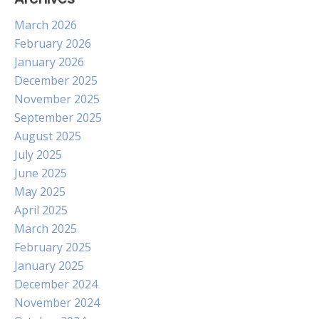
March 2026
February 2026
January 2026
December 2025
November 2025
September 2025
August 2025
July 2025
June 2025
May 2025
April 2025
March 2025
February 2025
January 2025
December 2024
November 2024