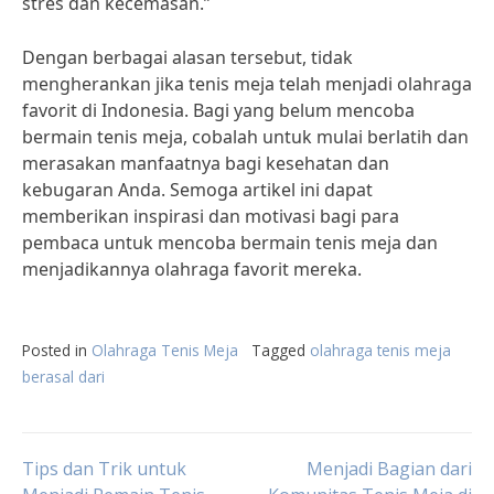
stres dan kecemasan.”
Dengan berbagai alasan tersebut, tidak
mengherankan jika tenis meja telah menjadi olahraga
favorit di Indonesia. Bagi yang belum mencoba
bermain tenis meja, cobalah untuk mulai berlatih dan
merasakan manfaatnya bagi kesehatan dan
kebugaran Anda. Semoga artikel ini dapat
memberikan inspirasi dan motivasi bagi para
pembaca untuk mencoba bermain tenis meja dan
menjadikannya olahraga favorit mereka.
Posted in
Olahraga Tenis Meja
Tagged
olahraga tenis meja
berasal dari
Post
Tips dan Trik untuk
Menjadi Bagian dari