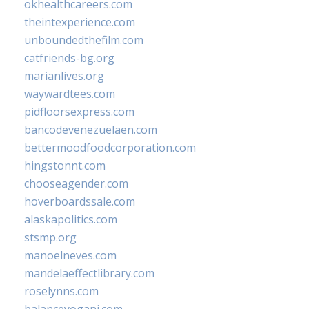
okhealthcareers.com
theintexperience.com
unboundedthefilm.com
catfriends-bg.org
marianlives.org
waywardtees.com
pidfloorsexpress.com
bancodevenezuelaen.com
bettermoodfoodcorporation.com
hingstonnt.com
chooseagender.com
hoverboardssale.com
alaskapolitics.com
stsmp.org
manoelneves.com
mandelaeffectlibrary.com
roselynns.com