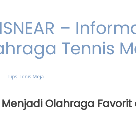
ISNEAR – Informa
ahraga Tennis M
Tips Tenis Meja
Menjadi Olahraga Favorit 