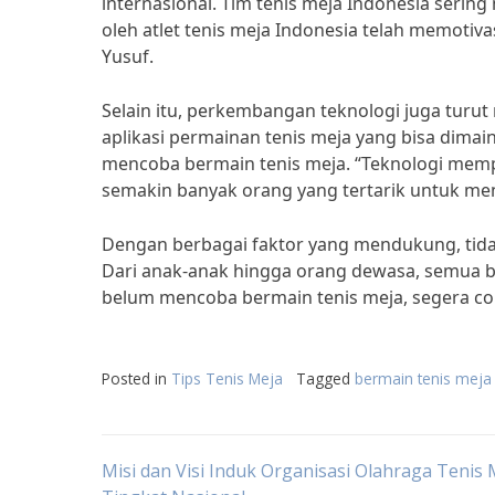
internasional. Tim tenis meja Indonesia sering
oleh atlet tenis meja Indonesia telah memotiv
Yusuf.
Selain itu, perkembangan teknologi juga turu
aplikasi permainan tenis meja yang bisa dima
mencoba bermain tenis meja. “Teknologi memp
semakin banyak orang yang tertarik untuk men
Dengan berbagai faktor yang mendukung, tidak 
Dari anak-anak hingga orang dewasa, semua bi
belum mencoba bermain tenis meja, segera co
Posted in
Tips Tenis Meja
Tagged
bermain tenis meja
Post
Misi dan Visi Induk Organisasi Olahraga Tenis 