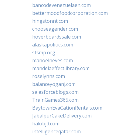
bancodevenezuelaen.com
bettermoodfoodcorporation.com
hingstonnt.com
chooseagender.com
hoverboardssale.com
alaskapolitics.com
stsmp.org
manoelneves.com
mandelaeffectlibrary.com
roselynns.com
balanceyoganj.com
salesforceblogs.com
TrainGames365.com
BaytownEvaCationRentals.com
JabalpurCakeDelivery.com
halobjd.com
intelligenceqatar.com