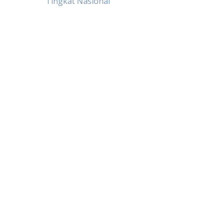
Tingkat Nasional
navigation