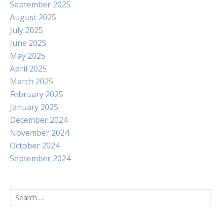
September 2025
August 2025
July 2025
June 2025
May 2025
April 2025
March 2025
February 2025
January 2025
December 2024
November 2024
October 2024
September 2024
Search
for: