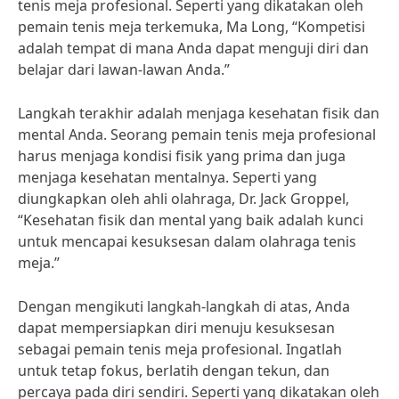
tenis meja profesional. Seperti yang dikatakan oleh
pemain tenis meja terkemuka, Ma Long, “Kompetisi
adalah tempat di mana Anda dapat menguji diri dan
belajar dari lawan-lawan Anda.”
Langkah terakhir adalah menjaga kesehatan fisik dan
mental Anda. Seorang pemain tenis meja profesional
harus menjaga kondisi fisik yang prima dan juga
menjaga kesehatan mentalnya. Seperti yang
diungkapkan oleh ahli olahraga, Dr. Jack Groppel,
“Kesehatan fisik dan mental yang baik adalah kunci
untuk mencapai kesuksesan dalam olahraga tenis
meja.”
Dengan mengikuti langkah-langkah di atas, Anda
dapat mempersiapkan diri menuju kesuksesan
sebagai pemain tenis meja profesional. Ingatlah
untuk tetap fokus, berlatih dengan tekun, dan
percaya pada diri sendiri. Seperti yang dikatakan oleh