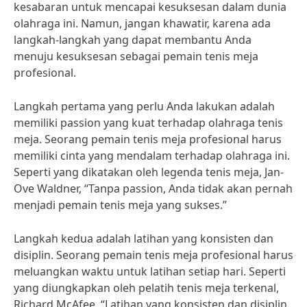
kesabaran untuk mencapai kesuksesan dalam dunia
olahraga ini. Namun, jangan khawatir, karena ada
langkah-langkah yang dapat membantu Anda
menuju kesuksesan sebagai pemain tenis meja
profesional.
Langkah pertama yang perlu Anda lakukan adalah
memiliki passion yang kuat terhadap olahraga tenis
meja. Seorang pemain tenis meja profesional harus
memiliki cinta yang mendalam terhadap olahraga ini.
Seperti yang dikatakan oleh legenda tenis meja, Jan-
Ove Waldner, “Tanpa passion, Anda tidak akan pernah
menjadi pemain tenis meja yang sukses.”
Langkah kedua adalah latihan yang konsisten dan
disiplin. Seorang pemain tenis meja profesional harus
meluangkan waktu untuk latihan setiap hari. Seperti
yang diungkapkan oleh pelatih tenis meja terkenal,
Richard McAfee, “Latihan yang konsisten dan disiplin