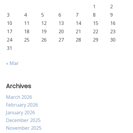
1
2
3
4
5
6
7
8
9
10
11
12
13
14
15
16
17
18
19
20
21
22
23
24
25
26
27
28
29
30
31
« Mar
Archives
March 2026
February 2026
January 2026
December 2025
November 2025