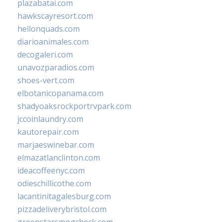
plazabatai.com
hawkscayresort.com
hellonquads.com
diarioanimales.com
decogaleri.com
unavozparadios.com
shoes-vert.com
elbotanicopanama.com
shadyoaksrockportrvpark.com
jccoinlaundry.com
kautorepair.com
marjaeswinebar.com
elmazatlanclinton.com
ideacoffeenyc.com
odieschillicothe.com
lacantinitagalesburg.com
pizzadeliverybristol.com