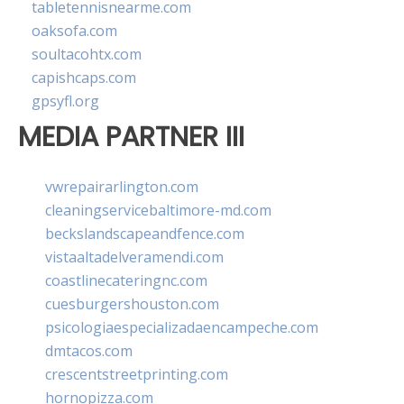
tabletennisnearme.com
oaksofa.com
soultacohtx.com
capishcaps.com
gpsyfl.org
MEDIA PARTNER III
vwrepairarlington.com
cleaningservicebaltimore-md.com
beckslandscapeandfence.com
vistaaltadelveramendi.com
coastlinecateringnc.com
cuesburgershouston.com
psicologiaespecializadaencampeche.com
dmtacos.com
crescentstreetprinting.com
hornopizza.com