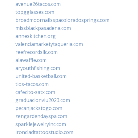
avenue26tacos.com
topgglasses.com
broadmoornailsspacoloradosprings.com
missblackpasadena.com
anneskitchen.org
valenciamarketytaqueria.com
reefrecordsllc.com
alawaffle.com
aryouthfishing.com
united-basketball.com
tios-tacos.com
cafecito-satx.com
graduacionviu2023.com
pecanjackstogo.com
zengardendayspa.com
sparklejewelryinc.com
ironcladtattoostudio.com