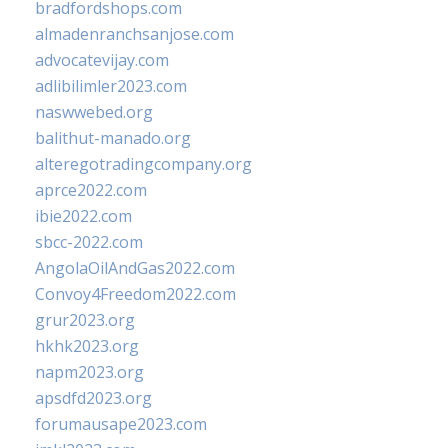
bradfordshops.com
almadenranchsanjose.com
advocatevijay.com
adlibilimler2023.com
naswwebed.org
balithut-manado.org
alteregotradingcompany.org
aprce2022.com
ibie2022.com
sbcc-2022.com
AngolaOilAndGas2022.com
Convoy4Freedom2022.com
grur2023.org
hkhk2023.org
napm2023.org
apsdfd2023.org
forumausape2023.com