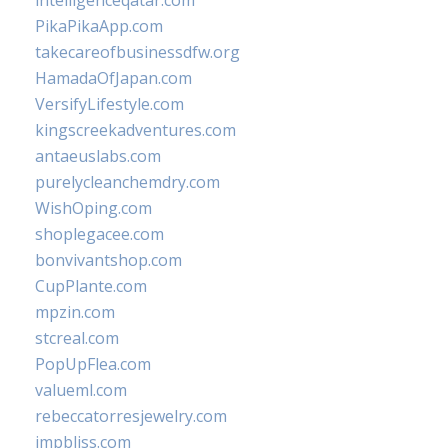
intelligenceqatar.com
PikaPikaApp.com
takecareofbusinessdfw.org
HamadaOfJapan.com
VersifyLifestyle.com
kingscreekadventures.com
antaeuslabs.com
purelycleanchemdry.com
WishOping.com
shoplegacee.com
bonvivantshop.com
CupPlante.com
mpzin.com
stcreal.com
PopUpFlea.com
valueml.com
rebeccatorresjewelry.com
jmpbliss.com