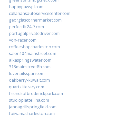
greenstarsmogcheck.com
happypawspl.com
callahansautoservicecenter.com
georgiascornermarket.com
perfectfit24-7.com
portugalprivatedriver.com
von-racer.com
coffeeshopcharleston.com
salon104mainstreet.com
alkaspringswater.com
318mainstreet8h.com
lovenailsspari.com
oakberry-kuwait.com
quartzliterary.com
friendsofbroderickpark.com
studiopiattellina.com
jannagrillspringfield.com
fujiyamacharleston.com