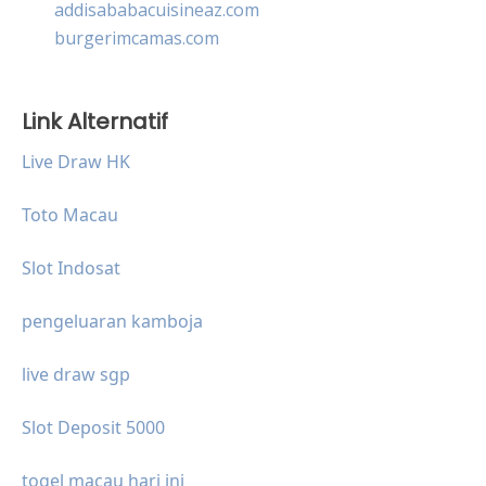
addisababacuisineaz.com
burgerimcamas.com
Link Alternatif
Live Draw HK
Toto Macau
Slot Indosat
pengeluaran kamboja
live draw sgp
Slot Deposit 5000
togel macau hari ini