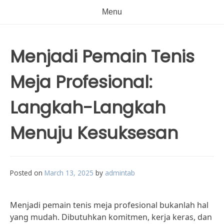
Menu
Menjadi Pemain Tenis
Meja Profesional:
Langkah-Langkah
Menuju Kesuksesan
Posted on
March 13, 2025
by
admintab
Menjadi pemain tenis meja profesional bukanlah hal
yang mudah. Dibutuhkan komitmen, kerja keras, dan