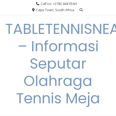
Skip
Call Us: +2782 444 YEAH
to
Cape Town, South Africa
content
TABLETENNISNE
– Informasi
Seputar
Olahraga
Tennis Meja