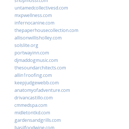
shopmossi.com
untamedcollectivesd.com
mxpwellness.com
infernocanine.com
thepaperhousecollection.com
allisonwillisholley.com
solslite.org
portwayinn.com
djmaddogmusic.com
thesoundarchitects.com
allin1roofing.com
keepjudgewebb.com
anatomyofadventure.com
drivancastillo.com
cmmedspa.com
midletontkd.com
gardensandgrills.com
basilfoodwine.com