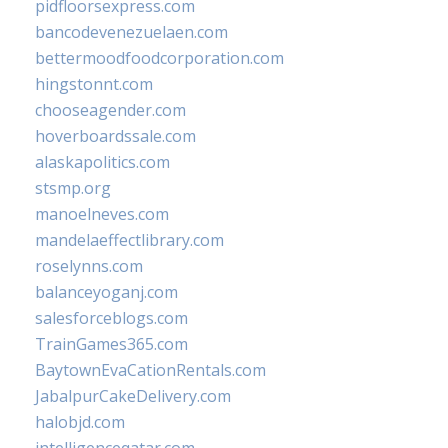
pidfloorsexpress.com
bancodevenezuelaen.com
bettermoodfoodcorporation.com
hingstonnt.com
chooseagender.com
hoverboardssale.com
alaskapolitics.com
stsmp.org
manoelneves.com
mandelaeffectlibrary.com
roselynns.com
balanceyoganj.com
salesforceblogs.com
TrainGames365.com
BaytownEvaCationRentals.com
JabalpurCakeDelivery.com
halobjd.com