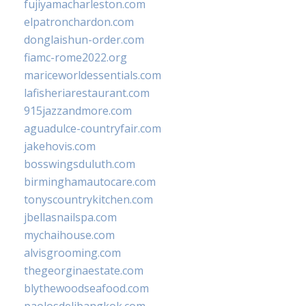
fujiyamacharleston.com
elpatronchardon.com
donglaishun-order.com
fiamc-rome2022.org
mariceworldessentials.com
lafisheriarestaurant.com
915jazzandmore.com
aguadulce-countryfair.com
jakehovis.com
bosswingsduluth.com
birminghamautocare.com
tonyscountrykitchen.com
jbellasnailspa.com
mychaihouse.com
alvisgrooming.com
thegeorginaestate.com
blythewoodseafood.com