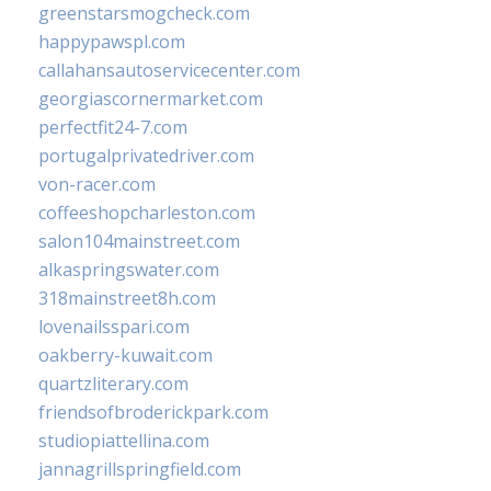
greenstarsmogcheck.com
happypawspl.com
callahansautoservicecenter.com
georgiascornermarket.com
perfectfit24-7.com
portugalprivatedriver.com
von-racer.com
coffeeshopcharleston.com
salon104mainstreet.com
alkaspringswater.com
318mainstreet8h.com
lovenailsspari.com
oakberry-kuwait.com
quartzliterary.com
friendsofbroderickpark.com
studiopiattellina.com
jannagrillspringfield.com