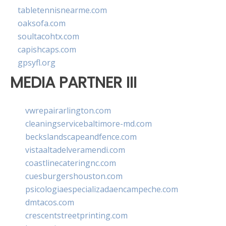
tabletennisnearme.com
oaksofa.com
soultacohtx.com
capishcaps.com
gpsyfl.org
MEDIA PARTNER III
vwrepairarlington.com
cleaningservicebaltimore-md.com
beckslandscapeandfence.com
vistaaltadelveramendi.com
coastlinecateringnc.com
cuesburgershouston.com
psicologiaespecializadaencampeche.com
dmtacos.com
crescentstreetprinting.com