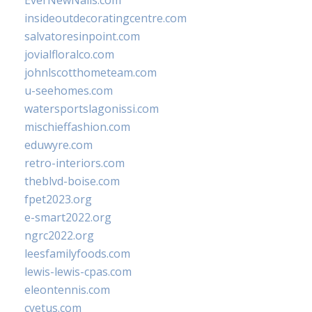
EverNewNails.com
insideoutdecoratingcentre.com
salvatoresinpoint.com
jovialfloralco.com
johnlscotthometeam.com
u-seehomes.com
watersportslagonissi.com
mischieffashion.com
eduwyre.com
retro-interiors.com
theblvd-boise.com
fpet2023.org
e-smart2022.org
ngrc2022.org
leesfamilyfoods.com
lewis-lewis-cpas.com
eleontennis.com
cyetus.com