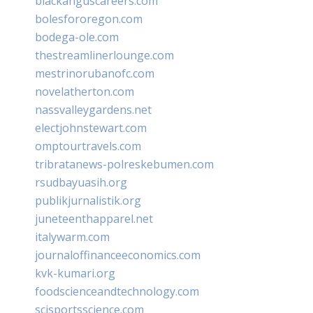
blackanguscareers.com
bolesfororegon.com
bodega-ole.com
thestreamlinerlounge.com
mestrinorubanofc.com
novelatherton.com
nassvalleygardens.net
electjohnstewart.com
omptourtravels.com
tribratanews-polreskebumen.com
rsudbayuasih.org
publikjurnalistik.org
juneteenthapparel.net
italywarm.com
journaloffinanceeconomics.com
kvk-kumari.org
foodscienceandtechnology.com
scisportsscience.com