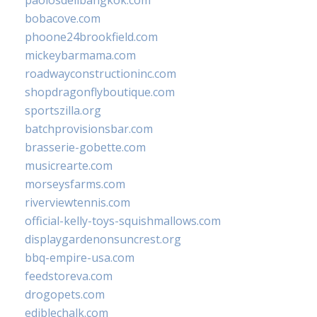
paolosdelibangkok.com
bobacove.com
phoone24brookfield.com
mickeybarmama.com
roadwayconstructioninc.com
shopdragonflyboutique.com
sportszilla.org
batchprovisionsbar.com
brasserie-gobette.com
musicrearte.com
morseysfarms.com
riverviewtennis.com
official-kelly-toys-squishmallows.com
displaygardenonsuncrest.org
bbq-empire-usa.com
feedstoreva.com
drogopets.com
ediblechalk.com