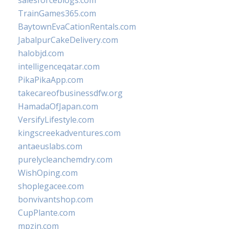
salesforceblogs.com
TrainGames365.com
BaytownEvaCationRentals.com
JabalpurCakeDelivery.com
halobjd.com
intelligenceqatar.com
PikaPikaApp.com
takecareofbusinessdfw.org
HamadaOfJapan.com
VersifyLifestyle.com
kingscreekadventures.com
antaeuslabs.com
purelycleanchemdry.com
WishOping.com
shoplegacee.com
bonvivantshop.com
CupPlante.com
mpzin.com