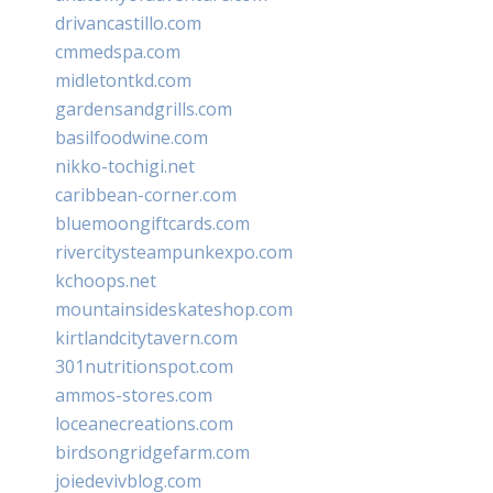
drivancastillo.com
cmmedspa.com
midletontkd.com
gardensandgrills.com
basilfoodwine.com
nikko-tochigi.net
caribbean-corner.com
bluemoongiftcards.com
rivercitysteampunkexpo.com
kchoops.net
mountainsideskateshop.com
kirtlandcitytavern.com
301nutritionspot.com
ammos-stores.com
loceanecreations.com
birdsongridgefarm.com
joiedevivblog.com