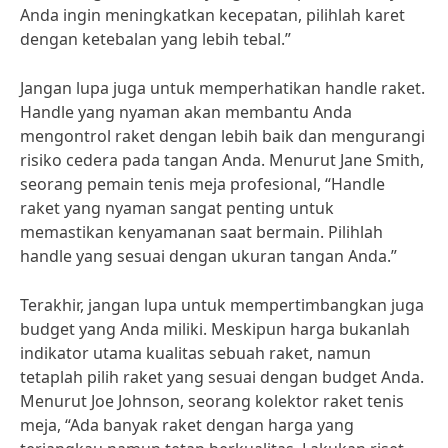
Anda ingin meningkatkan kecepatan, pilihlah karet
dengan ketebalan yang lebih tebal.”
Jangan lupa juga untuk memperhatikan handle raket.
Handle yang nyaman akan membantu Anda
mengontrol raket dengan lebih baik dan mengurangi
risiko cedera pada tangan Anda. Menurut Jane Smith,
seorang pemain tenis meja profesional, “Handle
raket yang nyaman sangat penting untuk
memastikan kenyamanan saat bermain. Pilihlah
handle yang sesuai dengan ukuran tangan Anda.”
Terakhir, jangan lupa untuk mempertimbangkan juga
budget yang Anda miliki. Meskipun harga bukanlah
indikator utama kualitas sebuah raket, namun
tetaplah pilih raket yang sesuai dengan budget Anda.
Menurut Joe Johnson, seorang kolektor raket tenis
meja, “Ada banyak raket dengan harga yang