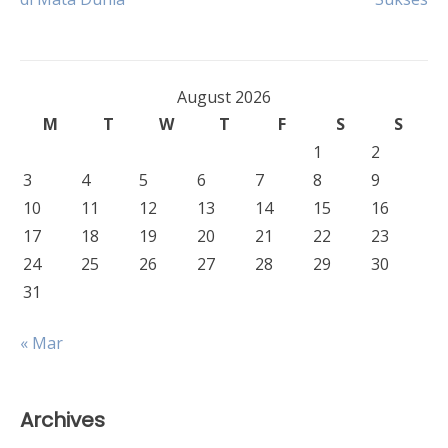
navigation
August 2026
M
T
W
T
F
S
S
1
2
3
4
5
6
7
8
9
10
11
12
13
14
15
16
17
18
19
20
21
22
23
24
25
26
27
28
29
30
31
« Mar
Archives