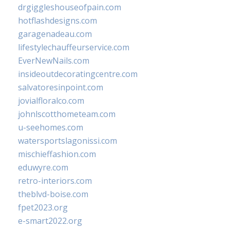
drgiggleshouseofpain.com
hotflashdesigns.com
garagenadeau.com
lifestylechauffeurservice.com
EverNewNails.com
insideoutdecoratingcentre.com
salvatoresinpoint.com
jovialfloralco.com
johnlscotthometeam.com
u-seehomes.com
watersportslagonissi.com
mischieffashion.com
eduwyre.com
retro-interiors.com
theblvd-boise.com
fpet2023.org
e-smart2022.org