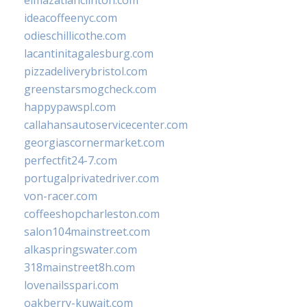
elmazatlanclinton.com
ideacoffeenyc.com
odieschillicothe.com
lacantinitagalesburg.com
pizzadeliverybristol.com
greenstarsmogcheck.com
happypawspl.com
callahansautoservicecenter.com
georgiascornermarket.com
perfectfit24-7.com
portugalprivatedriver.com
von-racer.com
coffeeshopcharleston.com
salon104mainstreet.com
alkaspringswater.com
318mainstreet8h.com
lovenailsspari.com
oakberry-kuwait.com