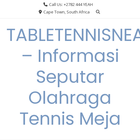
Skip
Call Us: +2782 444 YEAH
to
Cape Town, South Africa
content
TABLETENNISNE
– Informasi
Seputar
Olahraga
Tennis Meja