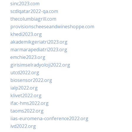
sinc2023.com
scdlqatar2022-qa.com
thecolumbiagrill.com
provisionscheeseandwineshoppe.com
khedi2023.org
akademikgeriatri2023.org
marmarapediatri2023.org
emchie2023.org
girisimselradyoloji2022.org
utcd2022.org
biosensor2022.org
ialp2022.org
klivet2022.org
ifac-hms2022.org
taoms2022.org
iias-euromena-conference2022.org
ivd2022.org