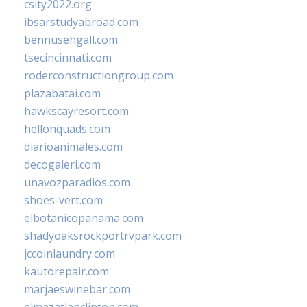
csity2022.org
ibsarstudyabroad.com
bennusehgall.com
tsecincinnati.com
roderconstructiongroup.com
plazabatai.com
hawkscayresort.com
hellonquads.com
diarioanimales.com
decogaleri.com
unavozparadios.com
shoes-vert.com
elbotanicopanama.com
shadyoaksrockportrvpark.com
jccoinlaundry.com
kautorepair.com
marjaeswinebar.com