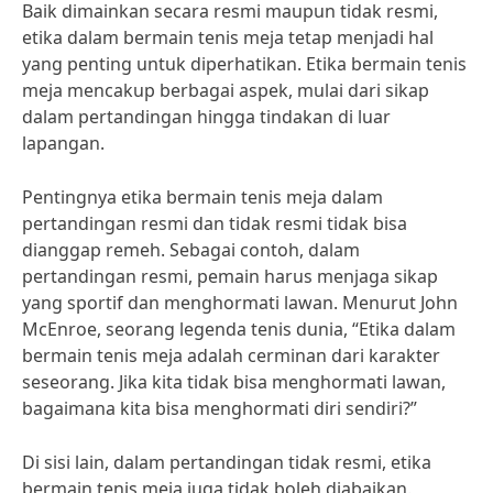
Baik dimainkan secara resmi maupun tidak resmi,
etika dalam bermain tenis meja tetap menjadi hal
yang penting untuk diperhatikan. Etika bermain tenis
meja mencakup berbagai aspek, mulai dari sikap
dalam pertandingan hingga tindakan di luar
lapangan.
Pentingnya etika bermain tenis meja dalam
pertandingan resmi dan tidak resmi tidak bisa
dianggap remeh. Sebagai contoh, dalam
pertandingan resmi, pemain harus menjaga sikap
yang sportif dan menghormati lawan. Menurut John
McEnroe, seorang legenda tenis dunia, “Etika dalam
bermain tenis meja adalah cerminan dari karakter
seseorang. Jika kita tidak bisa menghormati lawan,
bagaimana kita bisa menghormati diri sendiri?”
Di sisi lain, dalam pertandingan tidak resmi, etika
bermain tenis meja juga tidak boleh diabaikan.