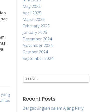
June 2025
May 2025
dan
April 2025
apat
March 2025
February 2025
January 2025
lam
December 2024
rasi
November 2024
ya
October 2024
September 2024
Search
for:
a yang
Recent Posts
alitas
Bergabunglah dalam Ajang Rally