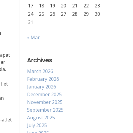
17
18
19
20
21
22
23
24
25
26
27
28
29
30
31
u
« Mar
dapat
Archives
gar
ia.
March 2026
February 2026
tlet
January 2026
December 2025
an
November 2025
September 2025
August 2025
-atlet
July 2025