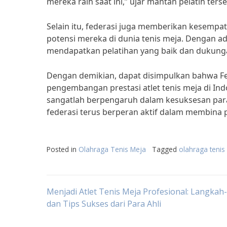
mereka raih saat ini,” ujar mantan pelatih ters
Selain itu, federasi juga memberikan kesem
potensi mereka di dunia tenis meja. Dengan a
mendapatkan pelatihan yang baik dan dukunga
Dengan demikian, dapat disimpulkan bahwa F
pengembangan prestasi atlet tenis meja di In
sangatlah berpengaruh dalam kesuksesan para
federasi terus berperan aktif dalam membina pa
Posted in
Olahraga Tenis Meja
Tagged
olahraga tenis
Post
Menjadi Atlet Tenis Meja Profesional: Langkah
dan Tips Sukses dari Para Ahli
navigation