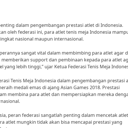
penting dalam pengembangan prestasi atlet di Indonesia.
 oleh federasi ini, para atlet tenis meja Indonesia mamp
ingkat nasional maupun internasional.
 perannya sangat vital dalam membimbing para atlet agar 
lu memberikan support dan pembinaan kepada para atlet a
yang lebih tinggi,” ujar Ketua Federasi Tenis Meja Indones
derasi Tenis Meja Indonesia dalam pengembangan prestasi a
 meraih medali emas di ajang Asian Games 2018. Prestasi
 dalam membina para atlet dan mempersiapkan mereka deng
nasional.
ia, peran federasi sangatlah penting dalam mencetak atlet
ara atlet mungkin tidak akan bisa mencapai prestasi yang