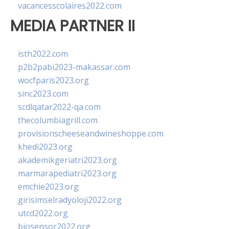
vacancesscolaires2022.com
MEDIA PARTNER II
isth2022.com
p2b2pabi2023-makassar.com
wocfparis2023.org
sinc2023.com
scdlqatar2022-qa.com
thecolumbiagrill.com
provisionscheeseandwineshoppe.com
khedi2023.org
akademikgeriatri2023.org
marmarapediatri2023.org
emchie2023.org
girisimselradyoloji2022.org
utcd2022.org
biosensor2022.org