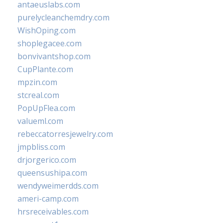
antaeuslabs.com
purelycleanchemdry.com
WishOping.com
shoplegacee.com
bonvivantshop.com
CupPlante.com
mpzin.com
stcreal.com
PopUpFlea.com
valueml.com
rebeccatorresjewelry.com
jmpbliss.com
drjorgerico.com
queensushipa.com
wendyweimerdds.com
ameri-camp.com
hrsreceivables.com