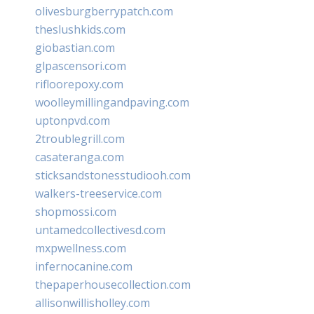
olivesburgberrypatch.com
theslushkids.com
giobastian.com
glpascensori.com
rifloorepoxy.com
woolleymillingandpaving.com
uptonpvd.com
2troublegrill.com
casateranga.com
sticksandstonesstudiooh.com
walkers-treeservice.com
shopmossi.com
untamedcollectivesd.com
mxpwellness.com
infernocanine.com
thepaperhousecollection.com
allisonwillisholley.com