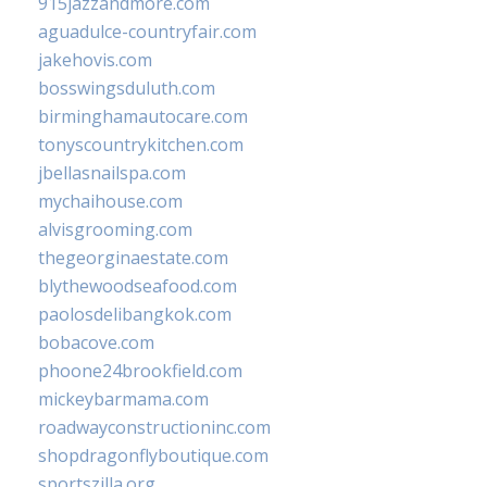
915jazzandmore.com
aguadulce-countryfair.com
jakehovis.com
bosswingsduluth.com
birminghamautocare.com
tonyscountrykitchen.com
jbellasnailspa.com
mychaihouse.com
alvisgrooming.com
thegeorginaestate.com
blythewoodseafood.com
paolosdelibangkok.com
bobacove.com
phoone24brookfield.com
mickeybarmama.com
roadwayconstructioninc.com
shopdragonflyboutique.com
sportszilla.org