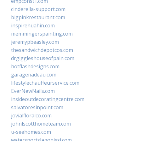
empconst1.com
cinderella-support.com
bigpinkrestaurant.com
inspirehuahin.com
memmingerspainting.com
jeremypbeasley.com
thesandwichdepotcos.com
drgiggleshouseofpain.com
hotflashdesigns.com
garagenadeau.com
lifestylechauffeurservice.com
EverNewNails.com
insideoutdecoratingcentre.com
salvatoresinpoint.com
jovialfloralco.com
johnlscotthometeam.com
u-seehomes.com
watersportslagonissi.com