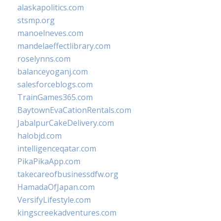
alaskapolitics.com
stsmp.org
manoelneves.com
mandelaeffectlibrary.com
roselynns.com
balanceyoganj.com
salesforceblogs.com
TrainGames365.com
BaytownEvaCationRentals.com
JabalpurCakeDelivery.com
halobjd.com
intelligenceqatar.com
PikaPikaApp.com
takecareofbusinessdfw.org
HamadaOfJapan.com
VersifyLifestyle.com
kingscreekadventures.com