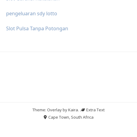
pengeluaran sdy lotto
Slot Pulsa Tanpa Potongan
Theme: Overlay by
Kaira
.
Extra Text
Cape Town, South Africa