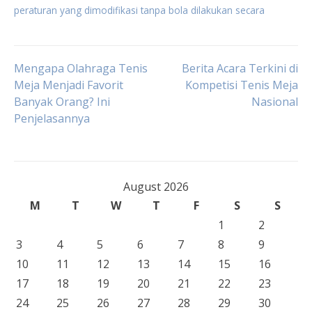
peraturan yang dimodifikasi tanpa bola dilakukan secara
Post
Mengapa Olahraga Tenis
Berita Acara Terkini di
Meja Menjadi Favorit
Kompetisi Tenis Meja
Banyak Orang? Ini
Nasional
navigation
Penjelasannya
August 2026
M
T
W
T
F
S
S
1
2
3
4
5
6
7
8
9
10
11
12
13
14
15
16
17
18
19
20
21
22
23
24
25
26
27
28
29
30