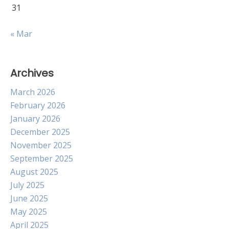
31
« Mar
Archives
March 2026
February 2026
January 2026
December 2025
November 2025
September 2025
August 2025
July 2025
June 2025
May 2025
April 2025