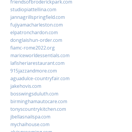
friendsofbroderickpark.com
studiopiattellina.com
jannagrillspringfield.com
fujiyamacharleston.com
elpatronchardon.com
donglaishun-order.com
fiamc-rome2022.org
mariceworldessentials.com
lafisheriarestaurant.com
915jazzandmore.com
aguadulce-countryfair.com
jakehovis.com
bosswingsduluth.com
birminghamautocare.com
tonyscountrykitchen.com
jbellasnailspa.com
mychaihouse.com