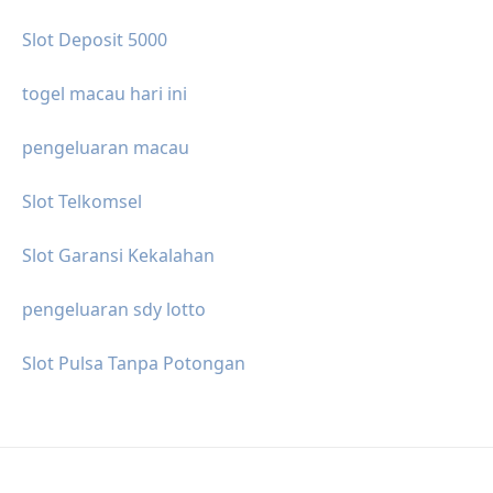
Slot Deposit 5000
togel macau hari ini
pengeluaran macau
Slot Telkomsel
Slot Garansi Kekalahan
pengeluaran sdy lotto
Slot Pulsa Tanpa Potongan