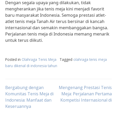
Dengan segala upaya yang dilakukan, tidak
mengherankan jika tenis meja kini menjadi favorit
baru masyarakat Indonesia. Semoga prestasi atlet-
atlet tenis meja Tanah Air terus bersinar di kancah
internasional dan semakin membanggakan bangsa.
Perjalanan tenis meja di Indonesia memang menarik
untuk terus diikuti.
Posted in
Olahraga Tenis Meja
Tagged
olahraga tenis meja
baru dikenal di indonesia tahun
Post
Bergabung dengan
Mengenang Prestasi Tenis
Komunitas Tenis Meja di
Meja: Perjalanan Pertama
Indonesia: Manfaat dan
Kompetisi Internasional di
navigation
Keseruannya