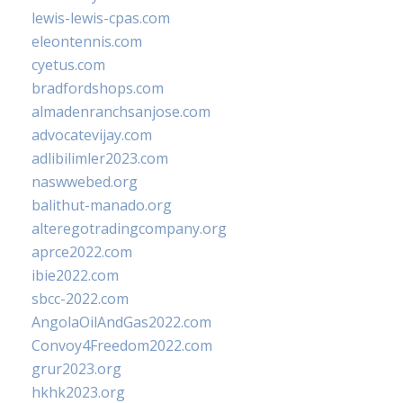
lewis-lewis-cpas.com
eleontennis.com
cyetus.com
bradfordshops.com
almadenranchsanjose.com
advocatevijay.com
adlibilimler2023.com
naswwebed.org
balithut-manado.org
alteregotradingcompany.org
aprce2022.com
ibie2022.com
sbcc-2022.com
AngolaOilAndGas2022.com
Convoy4Freedom2022.com
grur2023.org
hkhk2023.org