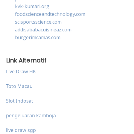
kvk-kumari.org
foodscienceandtechnology.com
scisportsscience.com
addisababacuisineaz.com
burgerimcamas.com
Link Alternatif
Live Draw HK
Toto Macau
Slot Indosat
pengeluaran kamboja
live draw sgp