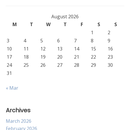
August 2026
M
T
W
T
F
S
S
1
2
3
4
5
6
7
8
9
10
11
12
13
14
15
16
17
18
19
20
21
22
23
24
25
26
27
28
29
30
31
« Mar
Archives
March 2026
February 2026