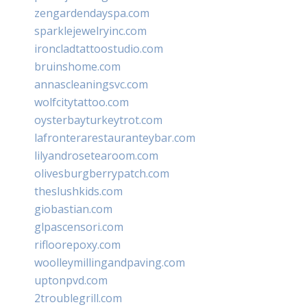
zengardendayspa.com
sparklejewelryinc.com
ironcladtattoostudio.com
bruinshome.com
annascleaningsvc.com
wolfcitytattoo.com
oysterbayturkeytrot.com
lafronterarestauranteybar.com
lilyandrosetearoom.com
olivesburgberrypatch.com
theslushkids.com
giobastian.com
glpascensori.com
rifloorepoxy.com
woolleymillingandpaving.com
uptonpvd.com
2troublegrill.com