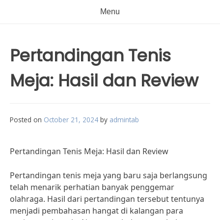
Menu
Pertandingan Tenis
Meja: Hasil dan Review
Posted on
October 21, 2024
by
admintab
Pertandingan Tenis Meja: Hasil dan Review
Pertandingan tenis meja yang baru saja berlangsung
telah menarik perhatian banyak penggemar
olahraga. Hasil dari pertandingan tersebut tentunya
menjadi pembahasan hangat di kalangan para