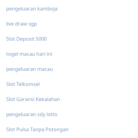
pengeluaran kamboja
live draw sgp
Slot Deposit 5000
togel macau hari ini
pengeluaran macau
Slot Telkomsel
Slot Garansi Kekalahan
pengeluaran sdy lotto
Slot Pulsa Tanpa Potongan