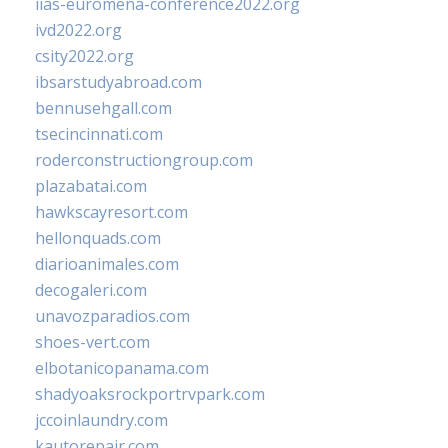
iias-euromena-conference2022.org
ivd2022.org
csity2022.org
ibsarstudyabroad.com
bennusehgall.com
tsecincinnati.com
roderconstructiongroup.com
plazabatai.com
hawkscayresort.com
hellonquads.com
diarioanimales.com
decogaleri.com
unavozparadios.com
shoes-vert.com
elbotanicopanama.com
shadyoaksrockportrvpark.com
jccoinlaundry.com
kautorepair.com