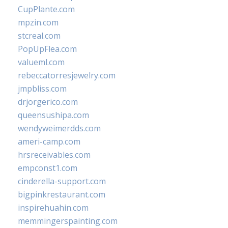
CupPlante.com
mpzin.com
stcreal.com
PopUpFlea.com
valueml.com
rebeccatorresjewelry.com
jmpbliss.com
drjorgerico.com
queensushipa.com
wendyweimerdds.com
ameri-camp.com
hrsreceivables.com
empconst1.com
cinderella-support.com
bigpinkrestaurant.com
inspirehuahin.com
memmingerspainting.com