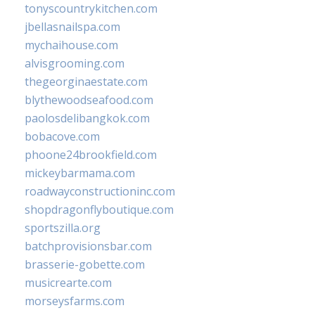
tonyscountrykitchen.com
jbellasnailspa.com
mychaihouse.com
alvisgrooming.com
thegeorginaestate.com
blythewoodseafood.com
paolosdelibangkok.com
bobacove.com
phoone24brookfield.com
mickeybarmama.com
roadwayconstructioninc.com
shopdragonflyboutique.com
sportszilla.org
batchprovisionsbar.com
brasserie-gobette.com
musicrearte.com
morseysfarms.com