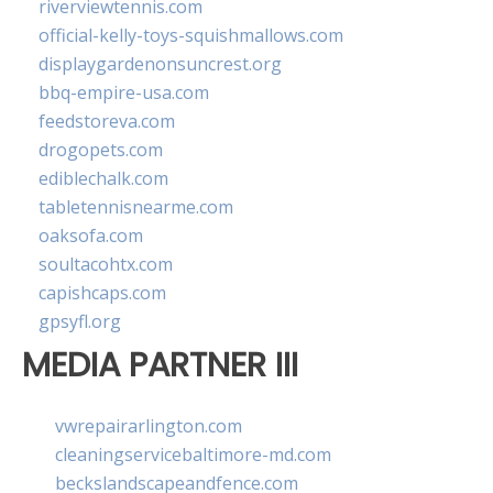
riverviewtennis.com
official-kelly-toys-squishmallows.com
displaygardenonsuncrest.org
bbq-empire-usa.com
feedstoreva.com
drogopets.com
ediblechalk.com
tabletennisnearme.com
oaksofa.com
soultacohtx.com
capishcaps.com
gpsyfl.org
MEDIA PARTNER III
vwrepairarlington.com
cleaningservicebaltimore-md.com
beckslandscapeandfence.com