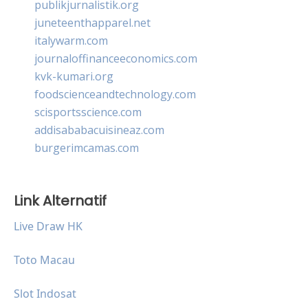
publikjurnalistik.org
juneteenthapparel.net
italywarm.com
journaloffinanceeconomics.com
kvk-kumari.org
foodscienceandtechnology.com
scisportsscience.com
addisababacuisineaz.com
burgerimcamas.com
Link Alternatif
Live Draw HK
Toto Macau
Slot Indosat