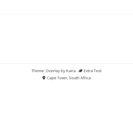
Theme: Overlay by
Kaira
.
Extra Text
Cape Town, South Africa