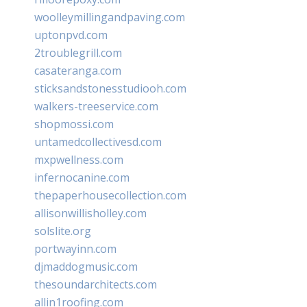
woolleymillingandpaving.com
uptonpvd.com
2troublegrill.com
casateranga.com
sticksandstonesstudiooh.com
walkers-treeservice.com
shopmossi.com
untamedcollectivesd.com
mxpwellness.com
infernocanine.com
thepaperhousecollection.com
allisonwillisholley.com
solslite.org
portwayinn.com
djmaddogmusic.com
thesoundarchitects.com
allin1roofing.com