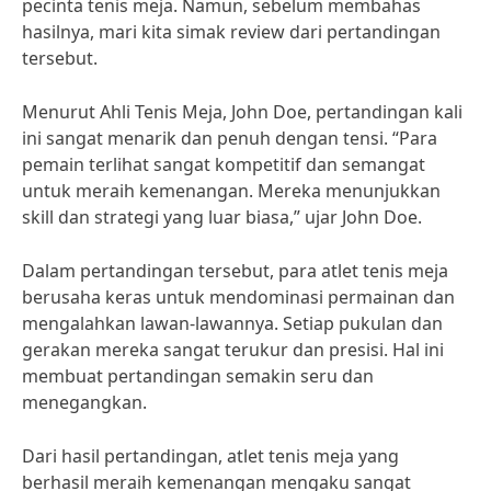
pecinta tenis meja. Namun, sebelum membahas
hasilnya, mari kita simak review dari pertandingan
tersebut.
Menurut Ahli Tenis Meja, John Doe, pertandingan kali
ini sangat menarik dan penuh dengan tensi. “Para
pemain terlihat sangat kompetitif dan semangat
untuk meraih kemenangan. Mereka menunjukkan
skill dan strategi yang luar biasa,” ujar John Doe.
Dalam pertandingan tersebut, para atlet tenis meja
berusaha keras untuk mendominasi permainan dan
mengalahkan lawan-lawannya. Setiap pukulan dan
gerakan mereka sangat terukur dan presisi. Hal ini
membuat pertandingan semakin seru dan
menegangkan.
Dari hasil pertandingan, atlet tenis meja yang
berhasil meraih kemenangan mengaku sangat