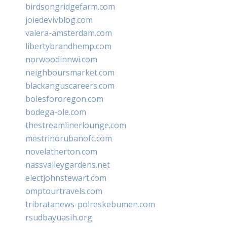
birdsongridgefarm.com
joiedevivblog.com
valera-amsterdam.com
libertybrandhemp.com
norwoodinnwi.com
neighboursmarket.com
blackanguscareers.com
bolesfororegon.com
bodega-ole.com
thestreamlinerlounge.com
mestrinorubanofc.com
novelatherton.com
nassvalleygardens.net
electjohnstewart.com
omptourtravels.com
tribratanews-polreskebumen.com
rsudbayuasih.org