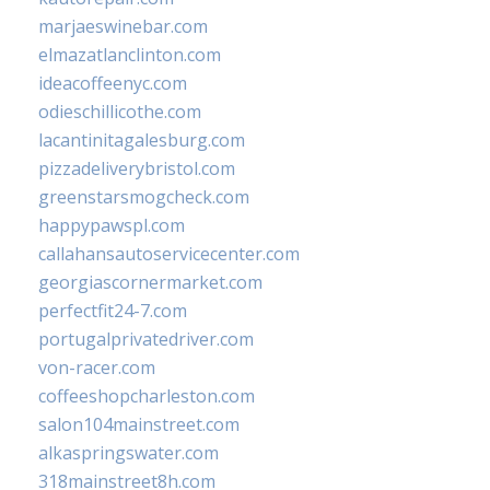
marjaeswinebar.com
elmazatlanclinton.com
ideacoffeenyc.com
odieschillicothe.com
lacantinitagalesburg.com
pizzadeliverybristol.com
greenstarsmogcheck.com
happypawspl.com
callahansautoservicecenter.com
georgiascornermarket.com
perfectfit24-7.com
portugalprivatedriver.com
von-racer.com
coffeeshopcharleston.com
salon104mainstreet.com
alkaspringswater.com
318mainstreet8h.com