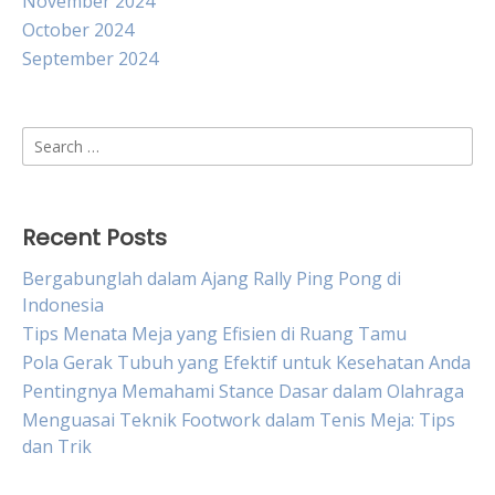
November 2024
October 2024
September 2024
Search
for:
Recent Posts
Bergabunglah dalam Ajang Rally Ping Pong di
Indonesia
Tips Menata Meja yang Efisien di Ruang Tamu
Pola Gerak Tubuh yang Efektif untuk Kesehatan Anda
Pentingnya Memahami Stance Dasar dalam Olahraga
Menguasai Teknik Footwork dalam Tenis Meja: Tips
dan Trik