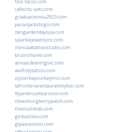
tios-tacos.com
cafecito-satx.com
graduacionviu2023.com
pecanjackstogo.com
zengardendayspa.com
sparklejewelryinc.com
ironcladtattoostudio.com
bruinshome.com
annascleaningsvc.com
wolfcitytattoo.com
oysterbayturkeytrot.com
lafronterarestauranteybar.com
lilyandrosetearoom.com
olivesburgberrypatch.com
theslushkids.com
giobastian.com
glpascensori.com
rifloorepoxy.com