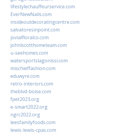
lifestylechauffeurservice.com
EverNewNails.com
insideoutdecoratingcentre.com
salvatoresinpoint.com
jovialfloralco.com
johnlscotthometeam.com
u-seehomes.com
watersportslagonissi.com
mischieffashion.com
eduwyre.com
retro-interiors.com
theblvd-boise.com
fpet2023.org
e-smart2022.org
ngrc2022.org
leesfamilyfoods.com
lewis-lewis-cpas.com