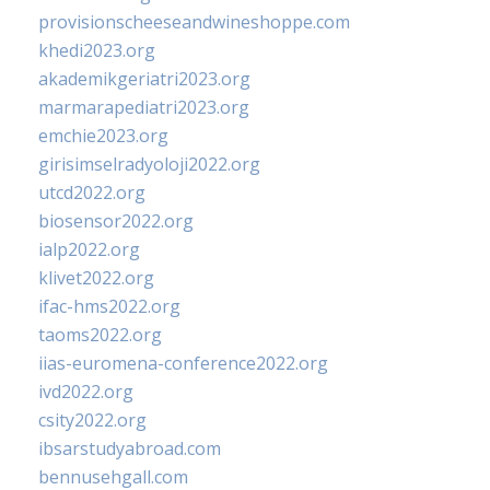
provisionscheeseandwineshoppe.com
khedi2023.org
akademikgeriatri2023.org
marmarapediatri2023.org
emchie2023.org
girisimselradyoloji2022.org
utcd2022.org
biosensor2022.org
ialp2022.org
klivet2022.org
ifac-hms2022.org
taoms2022.org
iias-euromena-conference2022.org
ivd2022.org
csity2022.org
ibsarstudyabroad.com
bennusehgall.com