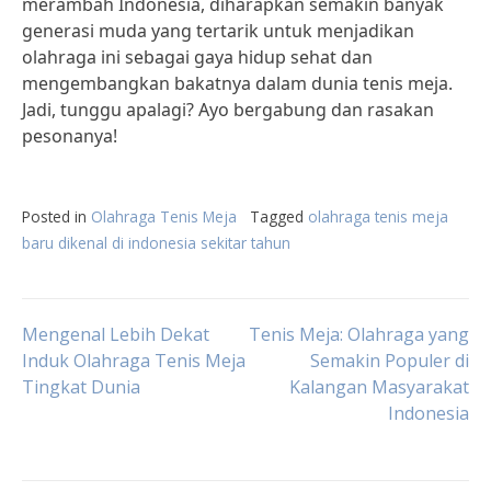
merambah Indonesia, diharapkan semakin banyak
generasi muda yang tertarik untuk menjadikan
olahraga ini sebagai gaya hidup sehat dan
mengembangkan bakatnya dalam dunia tenis meja.
Jadi, tunggu apalagi? Ayo bergabung dan rasakan
pesonanya!
Posted in
Olahraga Tenis Meja
Tagged
olahraga tenis meja
baru dikenal di indonesia sekitar tahun
Post
Mengenal Lebih Dekat
Tenis Meja: Olahraga yang
Induk Olahraga Tenis Meja
Semakin Populer di
Tingkat Dunia
Kalangan Masyarakat
navigation
Indonesia