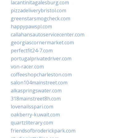
lacantinitagalesburg.com
pizzadeliverybristol.com
greenstarsmogcheck.com
happypawspl.com
callahansautoservicecenter.com
georgiascornermarket.com
perfectfit24-7.com
portugalprivatedriver.com
von-racer.com
coffeeshopcharleston.com
salon104mainstreet.com
alkaspringswater.com
318mainstreet8h.com
lovenailsspari.com
oakberry-kuwait.com
quartzliterary.com
friendsofbroderickpark.com