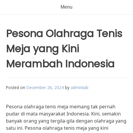
Menu
Pesona Olahraga Tenis
Meja yang Kini
Merambah Indonesia
Posted on
December 26, 2024
by
admintab
Pesona olahraga tenis meja memang tak pernah
pudar di mata masyarakat Indonesia. Kini, semakin
banyak orang yang tergila-gila dengan olahraga yang
satu ini. Pesona olahraga tenis meja yang kini