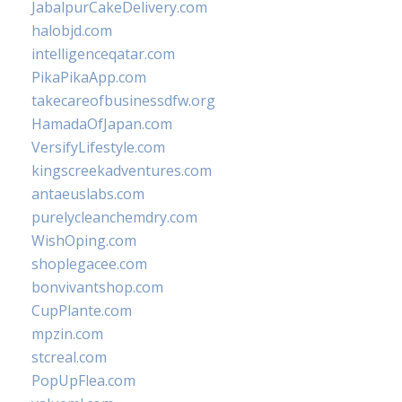
JabalpurCakeDelivery.com
halobjd.com
intelligenceqatar.com
PikaPikaApp.com
takecareofbusinessdfw.org
HamadaOfJapan.com
VersifyLifestyle.com
kingscreekadventures.com
antaeuslabs.com
purelycleanchemdry.com
WishOping.com
shoplegacee.com
bonvivantshop.com
CupPlante.com
mpzin.com
stcreal.com
PopUpFlea.com