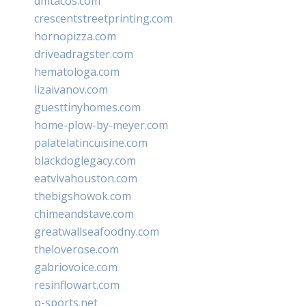
dmtacos.com
crescentstreetprinting.com
hornopizza.com
driveadragster.com
hematologa.com
lizaivanov.com
guesttinyhomes.com
home-plow-by-meyer.com
palatelatincuisine.com
blackdoglegacy.com
eatvivahouston.com
thebigshowok.com
chimeandstave.com
greatwallseafoodny.com
theloverose.com
gabriovoice.com
resinflowart.com
p-sports.net