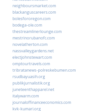
neighboursmarket.com
blackanguscareers.com
bolesfororegon.com
bodega-ole.com
thestreamlinerlounge.com
mestrinorubanofc.com
novelatherton.com
nassvalleygardens.net
electjohnstewart.com
omptourtravels.com
tribratanews-polreskebumen.com
rsudbayuasih.org
publikjurnalistik.org
juneteenthapparel.net
italywarm.com
journaloffinanceeconomics.com
kvk-kumari.org