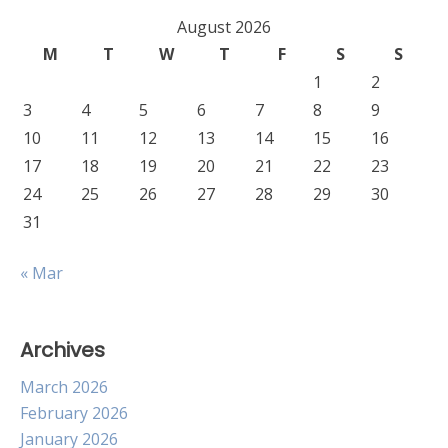
August 2026
M
T
W
T
F
S
S
1
2
3
4
5
6
7
8
9
10
11
12
13
14
15
16
17
18
19
20
21
22
23
24
25
26
27
28
29
30
31
« Mar
Archives
March 2026
February 2026
January 2026