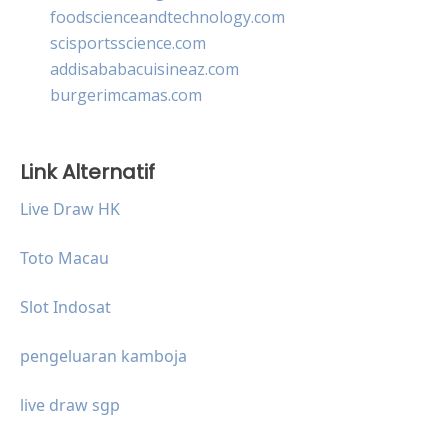
foodscienceandtechnology.com
scisportsscience.com
addisababacuisineaz.com
burgerimcamas.com
Link Alternatif
Live Draw HK
Toto Macau
Slot Indosat
pengeluaran kamboja
live draw sgp