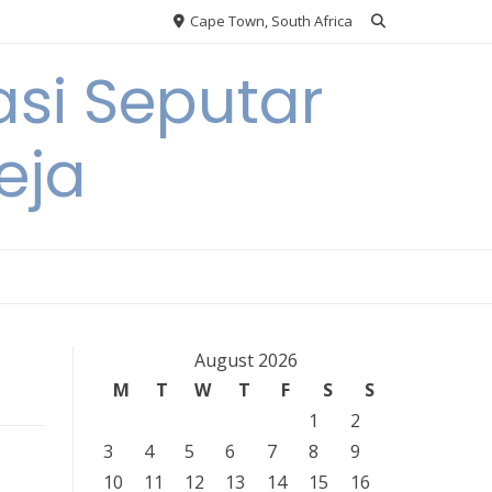
Cape Town, South Africa
si Seputar
eja
August 2026
M
T
W
T
F
S
S
1
2
3
4
5
6
7
8
9
10
11
12
13
14
15
16