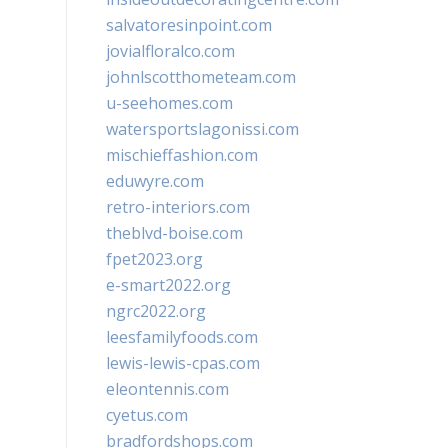
salvatoresinpoint.com
jovialfloralco.com
johnlscotthometeam.com
u-seehomes.com
watersportslagonissi.com
mischieffashion.com
eduwyre.com
retro-interiors.com
theblvd-boise.com
fpet2023.org
e-smart2022.org
ngrc2022.org
leesfamilyfoods.com
lewis-lewis-cpas.com
eleontennis.com
cyetus.com
bradfordshops.com