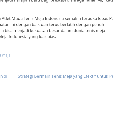
enjadi harapan baru bagi prestasi olahraga Tanah Air,” kat
 Atlet Muda Tenis Meja Indonesia semakin terbuka lebar. P
tan ini dengan baik dan terus berlatih dengan penuh
sia bisa menjadi kekuatan besar dalam dunia tenis meja
Meja Indonesia yang luar biasa.
is meja
n di
Strategi Bermain Tenis Meja yang Efektif untuk 