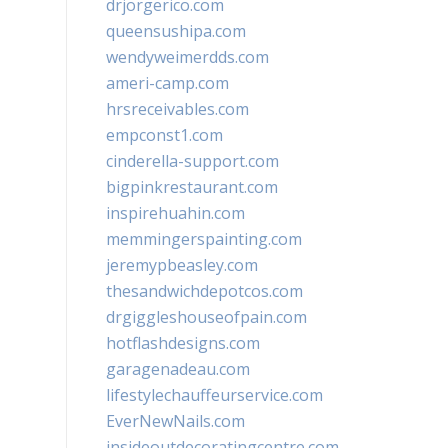
drjorgerico.com
queensushipa.com
wendyweimerdds.com
ameri-camp.com
hrsreceivables.com
empconst1.com
cinderella-support.com
bigpinkrestaurant.com
inspirehuahin.com
memmingerspainting.com
jeremypbeasley.com
thesandwichdepotcos.com
drgiggleshouseofpain.com
hotflashdesigns.com
garagenadeau.com
lifestylechauffeurservice.com
EverNewNails.com
insideoutdecoratingcentre.com