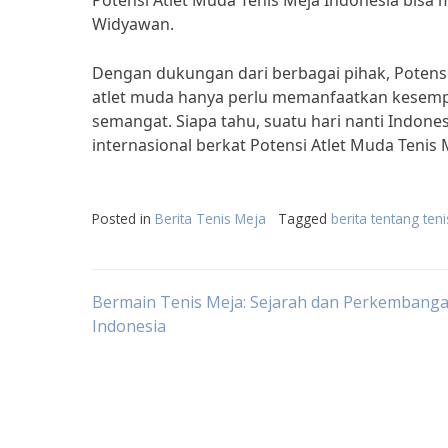
Potensi Atlet Muda Tenis Meja Indonesia bisa m
Widyawan.
Dengan dukungan dari berbagai pihak, Potensi
atlet muda hanya perlu memanfaatkan kesempa
semangat. Siapa tahu, suatu hari nanti Indone
internasional berkat Potensi Atlet Muda Tenis 
Posted in
Berita Tenis Meja
Tagged
berita tentang ten
Post
Bermain Tenis Meja: Sejarah dan Perkembanga
Indonesia
navigation