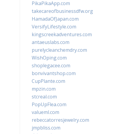
PikaPikaApp.com
takecareofbusinessdfw.org
HamadaOfJapan.com
VersifyLifestyle.com
kingscreekadventures.com
antaeuslabs.com
purelycleanchemdry.com
WishOping.com
shoplegacee.com
bonvivantshop.com
CupPlante.com
mpzin.com
stcreal.com
PopUpFlea.com
valueml.com
rebeccatorresjewelry.com
jmpbliss.com