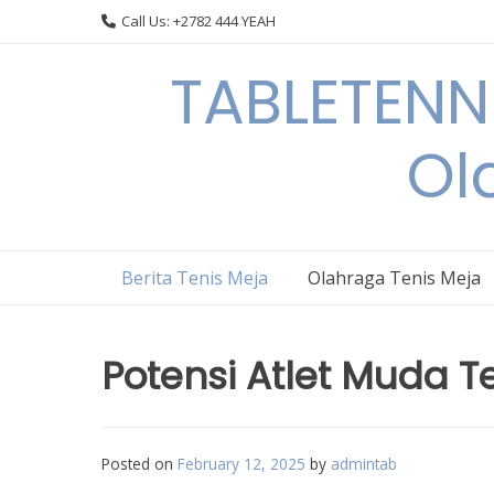
Skip
Call Us: +2782 444 YEAH
to
content
TABLETENN
Ol
Berita Tenis Meja
Olahraga Tenis Meja
Potensi Atlet Muda T
Posted on
February 12, 2025
by
admintab