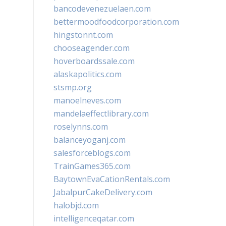
bancodevenezuelaen.com
bettermoodfoodcorporation.com
hingstonnt.com
chooseagender.com
hoverboardssale.com
alaskapolitics.com
stsmp.org
manoelneves.com
mandelaeffectlibrary.com
roselynns.com
balanceyoganj.com
salesforceblogs.com
TrainGames365.com
BaytownEvaCationRentals.com
JabalpurCakeDelivery.com
halobjd.com
intelligenceqatar.com