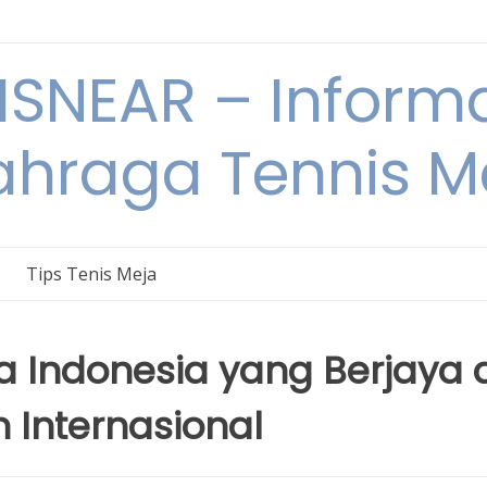
ISNEAR – Informa
ahraga Tennis M
Tips Tenis Meja
ja Indonesia yang Berjaya 
 Internasional