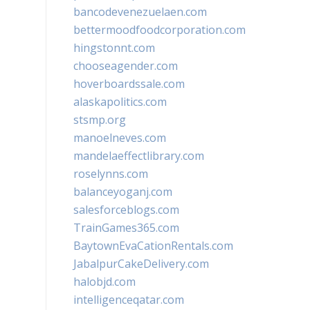
bancodevenezuelaen.com
bettermoodfoodcorporation.com
hingstonnt.com
chooseagender.com
hoverboardssale.com
alaskapolitics.com
stsmp.org
manoelneves.com
mandelaeffectlibrary.com
roselynns.com
balanceyoganj.com
salesforceblogs.com
TrainGames365.com
BaytownEvaCationRentals.com
JabalpurCakeDelivery.com
halobjd.com
intelligenceqatar.com