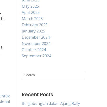
June 2025
May 2025
.
April 2025
al.
March 2025
r
February 2025
January 2025
December 2024
November 2024
ka
October 2024
.
September 2024
Search
for:
Recent Posts
 untuk
sional
Bergabunglah dalam Ajang Rally