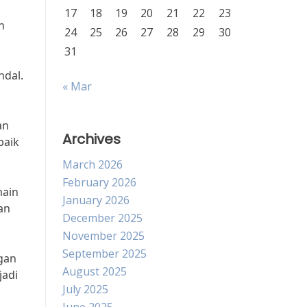
17
18
19
20
21
22
23
n
24
25
26
27
28
29
30
31
ndal.
« Mar
an
Archives
baik
March 2026
February 2026
main
January 2026
an
December 2025
November 2025
September 2025
gan
August 2025
jadi
July 2025