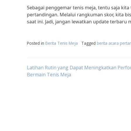
Sebagai penggemar tenis meja, tentu saja kita
pertandingan. Melalui rangkuman skor, kita b
saat ini. Jadi, jangan lewatkan update terbaru
Posted in
Berita Tenis Meja
Tagged
berita acara perta
Post
Latihan Rutin yang Dapat Meningkatkan Perf
Bermain Tenis Meja
navigation