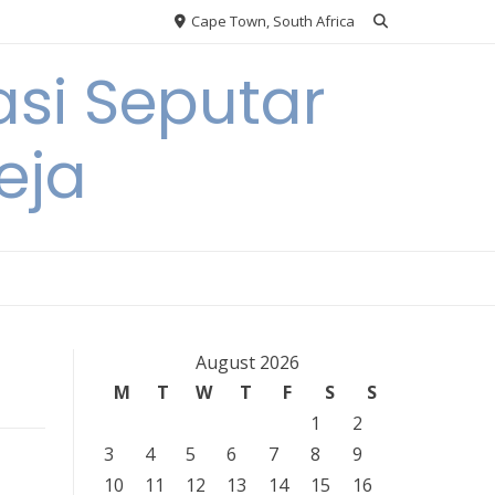
Cape Town, South Africa
si Seputar
eja
August 2026
M
T
W
T
F
S
S
1
2
3
4
5
6
7
8
9
10
11
12
13
14
15
16