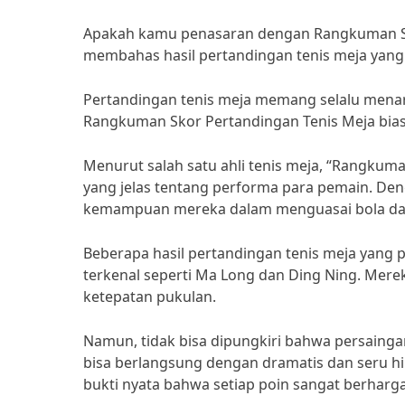
Apakah kamu penasaran dengan Rangkuman Skor
membahas hasil pertandingan tenis meja yang
Pertandingan tenis meja memang selalu menarik
Rangkuman Skor Pertandingan Tenis Meja bias
Menurut salah satu ahli tenis meja, “Rangku
yang jelas tentang performa para pemain. Deng
kemampuan mereka dalam menguasai bola dan
Beberapa hasil pertandingan tenis meja yang 
terkenal seperti Ma Long dan Ding Ning. Mer
ketepatan pukulan.
Namun, tidak bisa dipungkiri bahwa persainga
bisa berlangsung dengan dramatis dan seru h
bukti nyata bahwa setiap poin sangat berharga