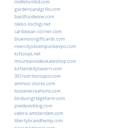
midletontkd.com
gardensandgrills.com
basilfoodwine.com
nikko-tochigi.net
caribbean-corner.com
bluemoongiftcards.com
rivercitysteampunkexpo.com
kchoops.net
mountainsideskateshop.com
kirtlandcitytavern.com
301nutritionspot.com
ammos-stores.com
loceanecreations.com
birdsongridgefarm.com
joiedevivblog.com
valera-amsterdam.com
libertybrandhemp.com
norwoodinnwi.com