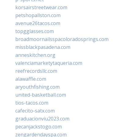
korsairstreetwear.com
petshopallston.com
avenue26tacos.com
topgglasses.com
broadmoornailsspacoloradosprings.com
missblackpasadena.com
anneskitchen.org
valenciamarketytaqueria.com
reefrecordsllc.com
alawaffle.com
aryouthfishing.com
united-basketball.com
tios-tacos.com
cafecito-satx.com
graduacionviu2023.com
pecanjackstogo.com
zengardendayspa.com