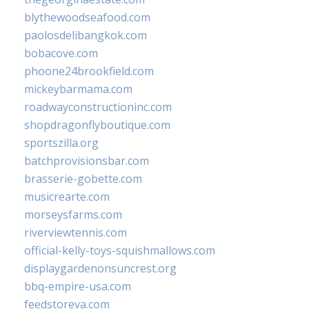
blythewoodseafood.com
paolosdelibangkok.com
bobacove.com
phoone24brookfield.com
mickeybarmama.com
roadwayconstructioninc.com
shopdragonflyboutique.com
sportszilla.org
batchprovisionsbar.com
brasserie-gobette.com
musicrearte.com
morseysfarms.com
riverviewtennis.com
official-kelly-toys-squishmallows.com
displaygardenonsuncrest.org
bbq-empire-usa.com
feedstoreva.com