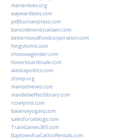
marianlives.org
waywardtees.com
pidfloorsexpress.com
bancodevenezuelaen.com
bettermoodfoodcorporation.com
hingstonnt.com
chooseagender.com
hoverboardssale.com
alaskapolitics.com
stsmp.org
manoelneves.com
mandelaeffectlibrary.com
roselynns.com
balanceyoganj.com
salesforceblogs.com
TrainGames365.com
BaytownEvaCationRentals.com