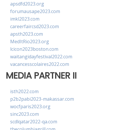
apsdfd2023.org
forumausape2023.com
imkl2023.com
careerfaircsd2023.com
apsth2023.com
MedItRio2023.org
lcicon2023boston.com
waitangidayfestival2022.com
vacancesscolaires2022.com
MEDIA PARTNER II
isth2022.com
p2b2pabi2023-makassar.com
wocfparis2023.org
sinc2023.com
scdlqatar2022-qa.com
thecolumbiagrill.com