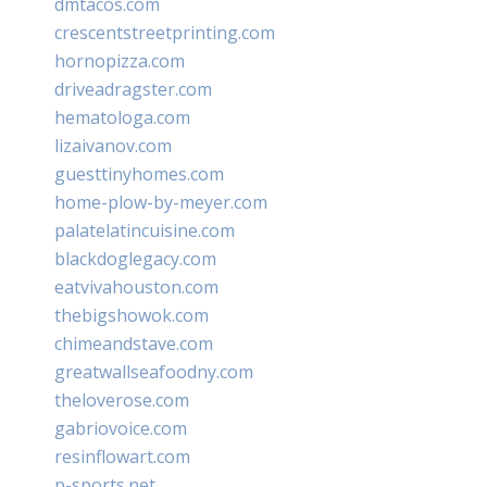
dmtacos.com
crescentstreetprinting.com
hornopizza.com
driveadragster.com
hematologa.com
lizaivanov.com
guesttinyhomes.com
home-plow-by-meyer.com
palatelatincuisine.com
blackdoglegacy.com
eatvivahouston.com
thebigshowok.com
chimeandstave.com
greatwallseafoodny.com
theloverose.com
gabriovoice.com
resinflowart.com
p-sports.net