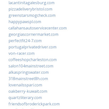
lacantinitagalesburg.com
pizzadeliverybristol.com
greenstarsmogcheck.com
happypawspl.com
callahansautoservicecenter.com
georgiascornermarket.com
perfectfit24-7.com
portugalprivatedriver.com
von-racer.com
coffeeshopcharleston.com
salon104mainstreet.com
alkaspringswater.com
318mainstreet8h.com
lovenailsspari.com
oakberry-kuwait.com
quartzliterary.com
friendsofbroderickpark.com