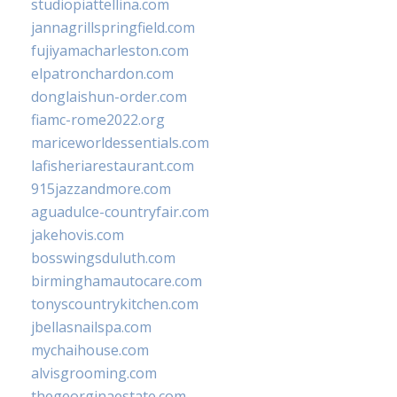
studiopiattellina.com
jannagrillspringfield.com
fujiyamacharleston.com
elpatronchardon.com
donglaishun-order.com
fiamc-rome2022.org
mariceworldessentials.com
lafisheriarestaurant.com
915jazzandmore.com
aguadulce-countryfair.com
jakehovis.com
bosswingsduluth.com
birminghamautocare.com
tonyscountrykitchen.com
jbellasnailspa.com
mychaihouse.com
alvisgrooming.com
thegeorginaestate.com