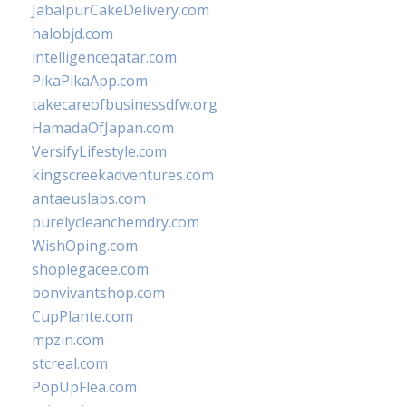
JabalpurCakeDelivery.com
halobjd.com
intelligenceqatar.com
PikaPikaApp.com
takecareofbusinessdfw.org
HamadaOfJapan.com
VersifyLifestyle.com
kingscreekadventures.com
antaeuslabs.com
purelycleanchemdry.com
WishOping.com
shoplegacee.com
bonvivantshop.com
CupPlante.com
mpzin.com
stcreal.com
PopUpFlea.com