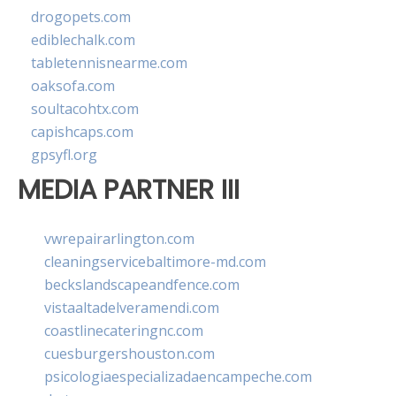
drogopets.com
ediblechalk.com
tabletennisnearme.com
oaksofa.com
soultacohtx.com
capishcaps.com
gpsyfl.org
MEDIA PARTNER III
vwrepairarlington.com
cleaningservicebaltimore-md.com
beckslandscapeandfence.com
vistaaltadelveramendi.com
coastlinecateringnc.com
cuesburgershouston.com
psicologiaespecializadaencampeche.com