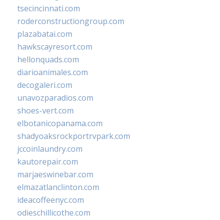
tsecincinnati.com
roderconstructiongroup.com
plazabatai.com
hawkscayresort.com
hellonquads.com
diarioanimales.com
decogaleri.com
unavozparadios.com
shoes-vert.com
elbotanicopanama.com
shadyoaksrockportrvpark.com
jccoinlaundry.com
kautorepair.com
marjaeswinebar.com
elmazatlanclinton.com
ideacoffeenyc.com
odieschillicothe.com