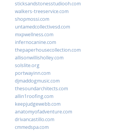
sticksandstonesstudiooh.com
walkers-treeservice.com
shopmossi.com
untamedcollectivesd.com
mxpwellness.com
infernocanine.com
thepaperhousecollection.com
allisonwillisholley.com
solslite.org
portwayinn.com
djmaddogmusic.com
thesoundarchitects.com
allin1roofing.com
keepjudgewebb.com
anatomyofadventure.com
drivancastillo.com
cmmedspa.com