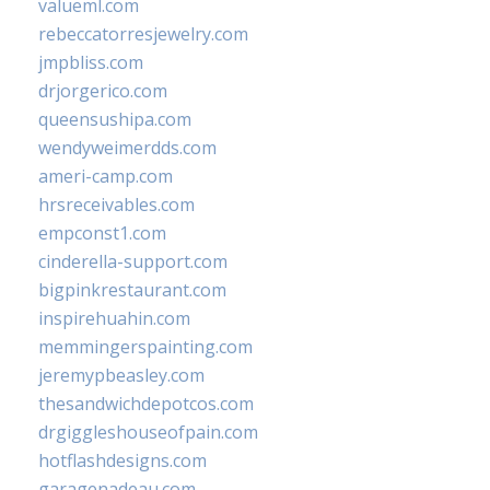
valueml.com
rebeccatorresjewelry.com
jmpbliss.com
drjorgerico.com
queensushipa.com
wendyweimerdds.com
ameri-camp.com
hrsreceivables.com
empconst1.com
cinderella-support.com
bigpinkrestaurant.com
inspirehuahin.com
memmingerspainting.com
jeremypbeasley.com
thesandwichdepotcos.com
drgiggleshouseofpain.com
hotflashdesigns.com
garagenadeau.com