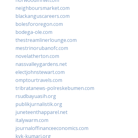
neighboursmarket.com
blackanguscareers.com
bolesfororegon.com
bodega-ole.com
thestreamlinerlounge.com
mestrinorubanofc.com
novelatherton.com
nassvalleygardens.net
electjohnstewart.com
omptourtravels.com
tribratanews-polreskebumen.com
rsudbayuasih.org
publikjurnalistik.org
juneteenthapparel.net
italywarm.com
journaloffinanceeconomics.com
kvk-kumari.org