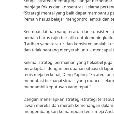
Ketiga, strategi mental juga sangat berpenga
menjaga fokus dan konsentrasi selama pertandi
“Strategi mental yang baik dapat membantu 
Pemain harus belajar mengontrol emosi dan tet
Keempat, latihan yang teratur dan konsisten j
pemain harus rajin berlatih untuk meningkat
“Latihan yang teratur dan konsisten adalah ku
dan tidak pantang menyerah untuk mencapai t
Kelima, strategi permainan yang fleksibel jug
beradaptasi dengan perubahan situasi di lap
tenis meja terkenal, Deng Yaping, “Strategi p
mengatasi berbagai situasi yang muncul selam
mengambil keputusan yang tepat.”
Dengan menerapkan strategi-strategi tersebu
lawan mereka dan meraih kemenangan dalam se
mengembangkan kemampuan tenis meja Anda ag