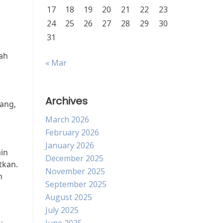
17
18
19
20
21
22
23
24
25
26
27
28
29
30
31
m
ah
« Mar
Archives
iang,
March 2026
February 2026
January 2026
in
December 2025
tkan.
November 2025
h
September 2025
August 2025
July 2025