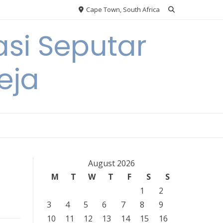
Cape Town, South Africa
si Seputar
eja
August 2026
M
T
W
T
F
S
S
1
2
3
4
5
6
7
8
9
10
11
12
13
14
15
16