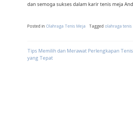
dan semoga sukses dalam karir tenis meja And
Posted in
Olahraga Tenis Meja
Tagged
olahraga tenis
Post
Tips Memilih dan Merawat Perlengkapan Tenis
yang Tepat
navigation