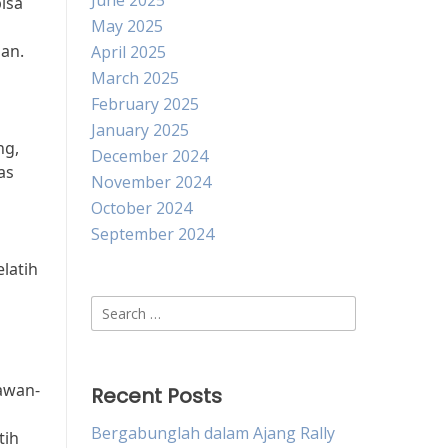
June 2025
isa
May 2025
an.
April 2025
March 2025
February 2025
January 2025
ng,
December 2024
as
November 2024
October 2024
September 2024
latih
Search
for:
awan-
Recent Posts
Bergabunglah dalam Ajang Rally
tih