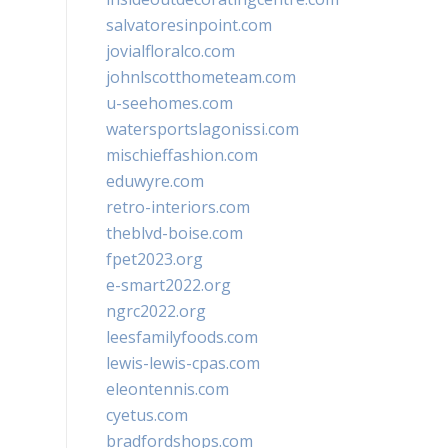
salvatoresinpoint.com
jovialfloralco.com
johnlscotthometeam.com
u-seehomes.com
watersportslagonissi.com
mischieffashion.com
eduwyre.com
retro-interiors.com
theblvd-boise.com
fpet2023.org
e-smart2022.org
ngrc2022.org
leesfamilyfoods.com
lewis-lewis-cpas.com
eleontennis.com
cyetus.com
bradfordshops.com