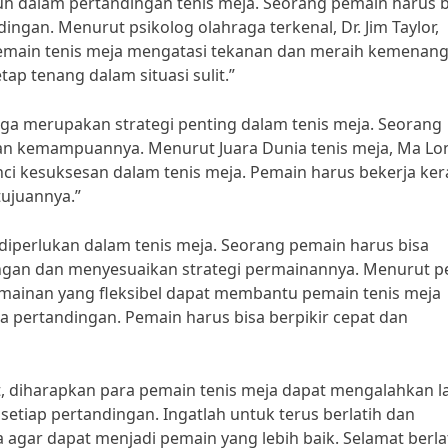
ruh dalam pertandingan tenis meja. Seorang pemain harus b
ngan. Menurut psikolog olahraga terkenal, Dr. Jim Taylor,
pemain tenis meja mengatasi tekanan dan meraih kemenang
ap tenang dalam situasi sulit.”
uga merupakan strategi penting dalam tenis meja. Seorang
kan kemampuannya. Menurut Juara Dunia tenis meja, Ma Lo
nci kesuksesan dalam tenis meja. Pemain harus bekerja ker
ujuannya.”
a diperlukan dalam tenis meja. Seorang pemain harus bisa
angan dan menyesuaikan strategi permainannya. Menurut pe
ermainan yang fleksibel dapat membantu pemain tenis meja
a pertandingan. Pemain harus bisa berpikir cepat dan
t, diharapkan para pemain tenis meja dapat mengalahkan l
tiap pertandingan. Ingatlah untuk terus berlatih dan
ar dapat menjadi pemain yang lebih baik. Selamat berla