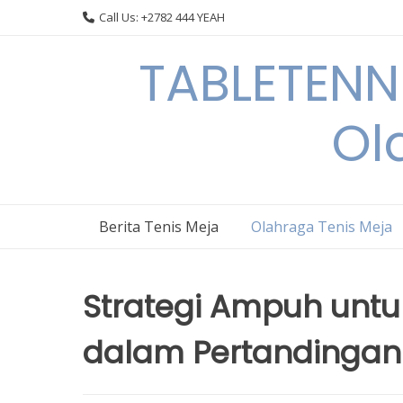
Skip
Call Us: +2782 444 YEAH
to
content
TABLETENN
Ol
Berita Tenis Meja
Olahraga Tenis Meja
Strategi Ampuh unt
dalam Pertandingan 