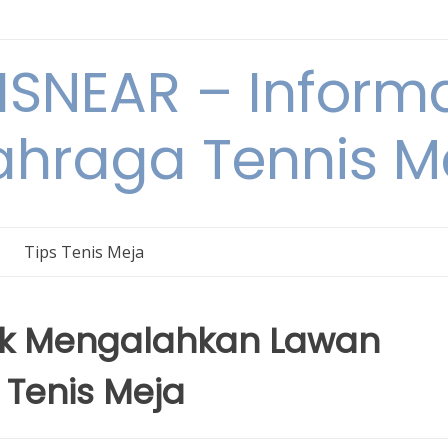
ISNEAR – Informa
ahraga Tennis M
Tips Tenis Meja
uk Mengalahkan Lawan
Tenis Meja