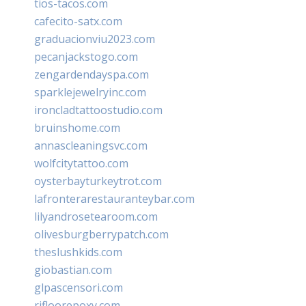
tios-tacos.com
cafecito-satx.com
graduacionviu2023.com
pecanjackstogo.com
zengardendayspa.com
sparklejewelryinc.com
ironcladtattoostudio.com
bruinshome.com
annascleaningsvc.com
wolfcitytattoo.com
oysterbayturkeytrot.com
lafronterarestauranteybar.com
lilyandrosetearoom.com
olivesburgberrypatch.com
theslushkids.com
giobastian.com
glpascensori.com
rifloorepoxy.com