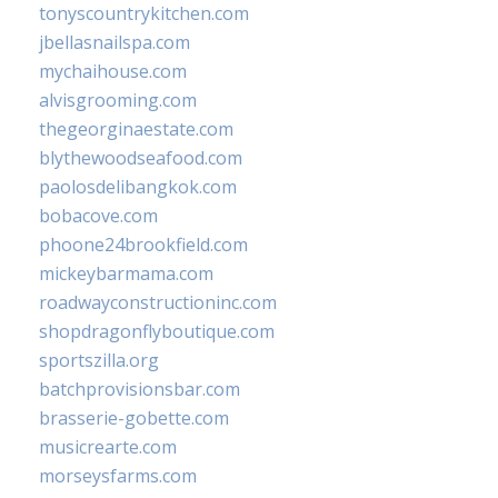
tonyscountrykitchen.com
jbellasnailspa.com
mychaihouse.com
alvisgrooming.com
thegeorginaestate.com
blythewoodseafood.com
paolosdelibangkok.com
bobacove.com
phoone24brookfield.com
mickeybarmama.com
roadwayconstructioninc.com
shopdragonflyboutique.com
sportszilla.org
batchprovisionsbar.com
brasserie-gobette.com
musicrearte.com
morseysfarms.com