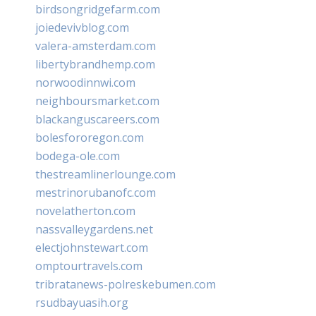
birdsongridgefarm.com
joiedevivblog.com
valera-amsterdam.com
libertybrandhemp.com
norwoodinnwi.com
neighboursmarket.com
blackanguscareers.com
bolesfororegon.com
bodega-ole.com
thestreamlinerlounge.com
mestrinorubanofc.com
novelatherton.com
nassvalleygardens.net
electjohnstewart.com
omptourtravels.com
tribratanews-polreskebumen.com
rsudbayuasih.org