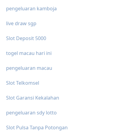
pengeluaran kamboja
live draw sgp
Slot Deposit 5000
togel macau hari ini
pengeluaran macau
Slot Telkomsel
Slot Garansi Kekalahan
pengeluaran sdy lotto
Slot Pulsa Tanpa Potongan