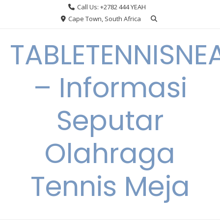
Skip
Call Us: +2782 444 YEAH
to
Cape Town, South Africa
content
TABLETENNISNE
– Informasi
Seputar
Olahraga
Tennis Meja