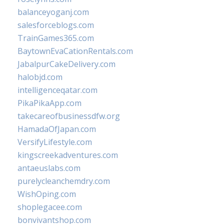
balanceyoganj.com
salesforceblogs.com
TrainGames365.com
BaytownEvaCationRentals.com
JabalpurCakeDelivery.com
halobjd.com
intelligenceqatar.com
PikaPikaApp.com
takecareofbusinessdfw.org
HamadaOfJapan.com
VersifyLifestyle.com
kingscreekadventures.com
antaeuslabs.com
purelycleanchemdry.com
WishOping.com
shoplegacee.com
bonvivantshop.com