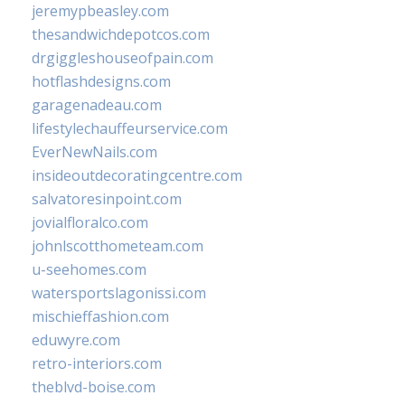
jeremypbeasley.com
thesandwichdepotcos.com
drgiggleshouseofpain.com
hotflashdesigns.com
garagenadeau.com
lifestylechauffeurservice.com
EverNewNails.com
insideoutdecoratingcentre.com
salvatoresinpoint.com
jovialfloralco.com
johnlscotthometeam.com
u-seehomes.com
watersportslagonissi.com
mischieffashion.com
eduwyre.com
retro-interiors.com
theblvd-boise.com