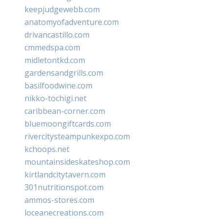
keepjudgewebb.com
anatomyofadventure.com
drivancastillo.com
cmmedspa.com
midletontkd.com
gardensandgrills.com
basilfoodwine.com
nikko-tochigi.net
caribbean-corner.com
bluemoongiftcards.com
rivercitysteampunkexpo.com
kchoops.net
mountainsideskateshop.com
kirtlandcitytavern.com
301nutritionspot.com
ammos-stores.com
loceanecreations.com