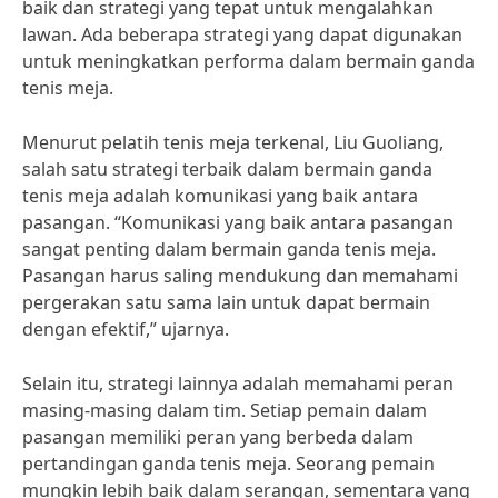
baik dan strategi yang tepat untuk mengalahkan
lawan. Ada beberapa strategi yang dapat digunakan
untuk meningkatkan performa dalam bermain ganda
tenis meja.
Menurut pelatih tenis meja terkenal, Liu Guoliang,
salah satu strategi terbaik dalam bermain ganda
tenis meja adalah komunikasi yang baik antara
pasangan. “Komunikasi yang baik antara pasangan
sangat penting dalam bermain ganda tenis meja.
Pasangan harus saling mendukung dan memahami
pergerakan satu sama lain untuk dapat bermain
dengan efektif,” ujarnya.
Selain itu, strategi lainnya adalah memahami peran
masing-masing dalam tim. Setiap pemain dalam
pasangan memiliki peran yang berbeda dalam
pertandingan ganda tenis meja. Seorang pemain
mungkin lebih baik dalam serangan, sementara yang