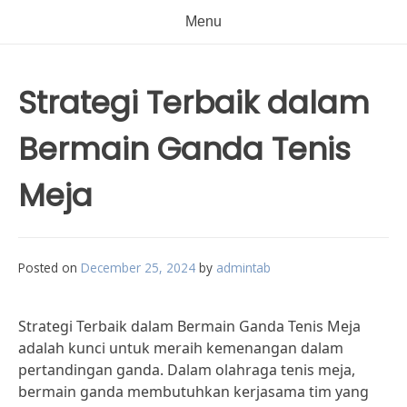
Menu
Strategi Terbaik dalam
Bermain Ganda Tenis
Meja
Posted on
December 25, 2024
by
admintab
Strategi Terbaik dalam Bermain Ganda Tenis Meja
adalah kunci untuk meraih kemenangan dalam
pertandingan ganda. Dalam olahraga tenis meja,
bermain ganda membutuhkan kerjasama tim yang