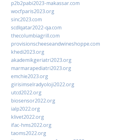
p2b2pabi2023-makassar.com
wocfparis2023.org
sinc2023.com
scdlqatar2022-qa.com
thecolumbiagrill.com
provisionscheeseandwineshoppe.com
khedi2023.org
akademikgeriatri2023.org
marmarapediatri2023.org
emchie2023.org
girisimselradyoloji2022.org
utcd2022.org
biosensor2022.org
ialp2022.org
klivet2022.org
ifac-hms2022.org
taoms2022.org