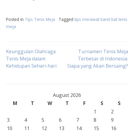
Posted in
Tips Tenis Meja
Tagged
tips merawat karet bat tenis
meja
Post
Keunggulan Olahraga
Turnamen Tenis Meja
Tenis Meja dalam
Terbesar di Indonesia:
Kehidupan Sehari-hari
Siapa yang Akan Bersaing?
navigation
August 2026
M
T
W
T
F
S
S
1
2
3
4
5
6
7
8
9
10
11
12
13
14
15
16