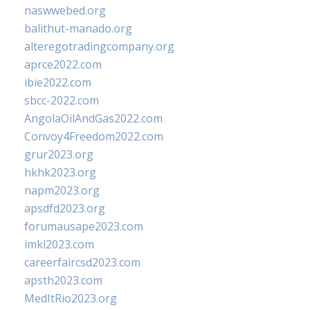
naswwebed.org
balithut-manado.org
alteregotradingcompany.org
aprce2022.com
ibie2022.com
sbcc-2022.com
AngolaOilAndGas2022.com
Convoy4Freedom2022.com
grur2023.org
hkhk2023.org
napm2023.org
apsdfd2023.org
forumausape2023.com
imkl2023.com
careerfaircsd2023.com
apsth2023.com
MedItRio2023.org