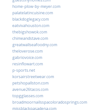
home-plow-by-meyer.com
palatelatincuisine.com
blackdoglegacy.com
eatvivahouston.com
thebigshowok.com
chimeandstave.com
greatwallseafoodny.com
theloverose.com
gabriovoice.com
resinflowart.com
p-sports.net
korsairstreetwear.com
petshopallston.com
avenue26tacos.com
topgglasses.com
broadmoornailsspacoloradosprings.com
missblackpasadena.com