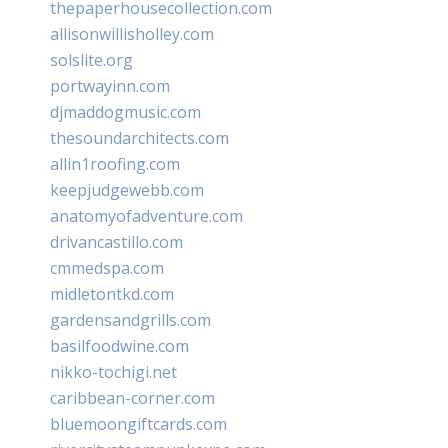
thepaperhousecollection.com
allisonwillisholley.com
solslite.org
portwayinn.com
djmaddogmusic.com
thesoundarchitects.com
allin1roofing.com
keepjudgewebb.com
anatomyofadventure.com
drivancastillo.com
cmmedspa.com
midletontkd.com
gardensandgrills.com
basilfoodwine.com
nikko-tochigi.net
caribbean-corner.com
bluemoongiftcards.com