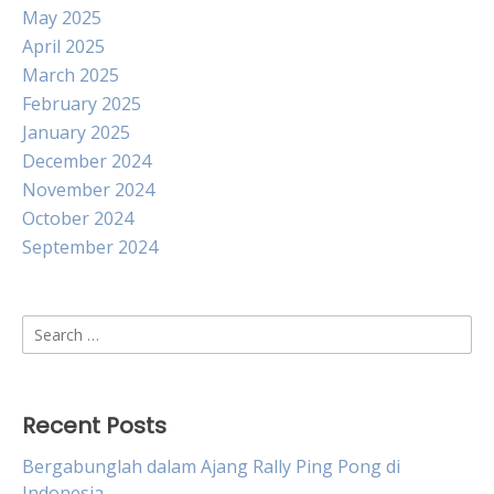
May 2025
April 2025
March 2025
February 2025
January 2025
December 2024
November 2024
October 2024
September 2024
Search
for:
Recent Posts
Bergabunglah dalam Ajang Rally Ping Pong di
Indonesia