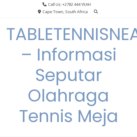
Skip
Call Us: +2782 444 YEAH
to
Cape Town, South Africa
content
TABLETENNISNE
– Informasi
Seputar
Olahraga
Tennis Meja