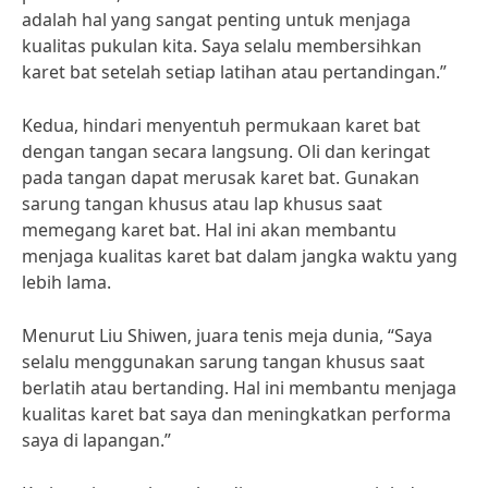
adalah hal yang sangat penting untuk menjaga
kualitas pukulan kita. Saya selalu membersihkan
karet bat setelah setiap latihan atau pertandingan.”
Kedua, hindari menyentuh permukaan karet bat
dengan tangan secara langsung. Oli dan keringat
pada tangan dapat merusak karet bat. Gunakan
sarung tangan khusus atau lap khusus saat
memegang karet bat. Hal ini akan membantu
menjaga kualitas karet bat dalam jangka waktu yang
lebih lama.
Menurut Liu Shiwen, juara tenis meja dunia, “Saya
selalu menggunakan sarung tangan khusus saat
berlatih atau bertanding. Hal ini membantu menjaga
kualitas karet bat saya dan meningkatkan performa
saya di lapangan.”