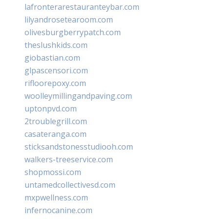
lafronterarestauranteybar.com
lilyandrosetearoom.com
olivesburgberrypatch.com
theslushkids.com
giobastian.com
glpascensori.com
rifloorepoxy.com
woolleymillingandpaving.com
uptonpvd.com
2troublegrill.com
casateranga.com
sticksandstonesstudiooh.com
walkers-treeservice.com
shopmossi.com
untamedcollectivesd.com
mxpwellness.com
infernocanine.com