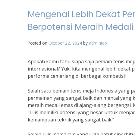
Mengenal Lebih Dekat Pe
Berpotensi Meraih Medal
Posted on
October 22, 2024
by
admintab
Apakah kamu tahu siapa saja pemain tenis mej
internasional? Yuk, kita mengenal lebih dekat
performa cemerlang di berbagai kompetisi!
Salah satu pemain tenis meja Indonesia yang pa
permainan yang sangat baik dan mental yang ku
meraih medali emas di ajang-ajang bergengsi. 
“Lilis memiliki potensi yang besar untuk menjadi
kemampuan teknik yang sangat baik.”
Selain Lilis, nama lain yang juga patut diper