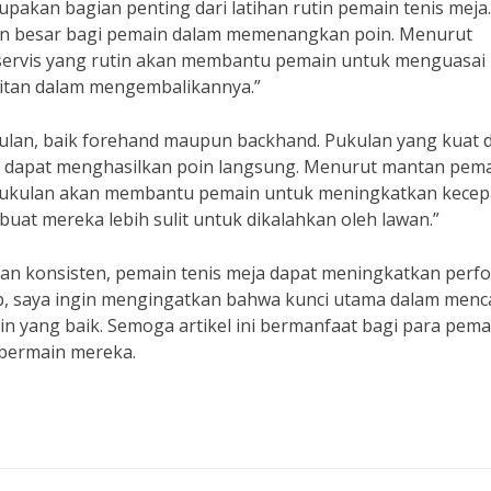
rupakan bagian penting dari latihan rutin pemain tenis meja.
an besar bagi pemain dalam memenangkan poin. Menurut
n servis yang rutin akan membantu pemain untuk menguasai
litan dalam mengembalikannya.”
kulan, baik forehand maupun backhand. Pukulan yang kuat 
na dapat menghasilkan poin langsung. Menurut mantan pem
in pukulan akan membantu pemain untuk meningkatkan kece
at mereka lebih sulit untuk dikalahkan oleh lawan.”
dan konsisten, pemain tenis meja dapat meningkatkan perf
up, saya ingin mengingatkan bahwa kunci utama dalam menc
in yang baik. Semoga artikel ini bermanfaat bagi para pema
 bermain mereka.