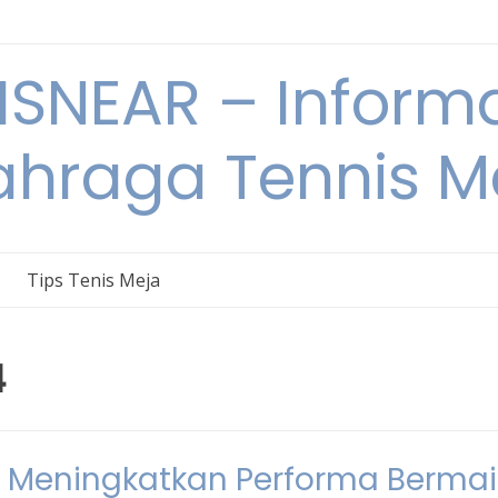
ISNEAR – Informa
ahraga Tennis M
Tips Tenis Meja
4
t Meningkatkan Performa Berma