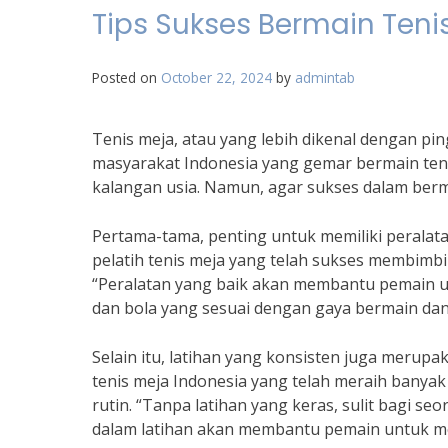
Tips Sukses Bermain Teni
Posted on
October 22, 2024
by
admintab
Tenis meja, atau yang lebih dikenal dengan pi
masyarakat Indonesia yang gemar bermain teni
kalangan usia. Namun, agar sukses dalam berma
Pertama-tama, penting untuk memiliki peralat
pelatih tenis meja yang telah sukses membimbing
“Peralatan yang baik akan membantu pemain 
dan bola yang sesuai dengan gaya bermain dan
Selain itu, latihan yang konsisten juga merupa
tenis meja Indonesia yang telah meraih banyak
rutin. “Tanpa latihan yang keras, sulit bagi s
dalam latihan akan membantu pemain untuk me