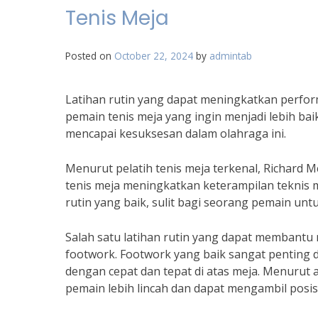
Tenis Meja
Posted on
October 22, 2024
by
admintab
Latihan rutin yang dapat meningkatkan perfor
pemain tenis meja yang ingin menjadi lebih ba
mencapai kesuksesan dalam olahraga ini.
Menurut pelatih tenis meja terkenal, Richard 
tenis meja meningkatkan keterampilan teknis m
rutin yang baik, sulit bagi seorang pemain un
Salah satu latihan rutin yang dapat membantu
footwork. Footwork yang baik sangat penting
dengan cepat dan tepat di atas meja. Menurut 
pemain lebih lincah dan dapat mengambil posis