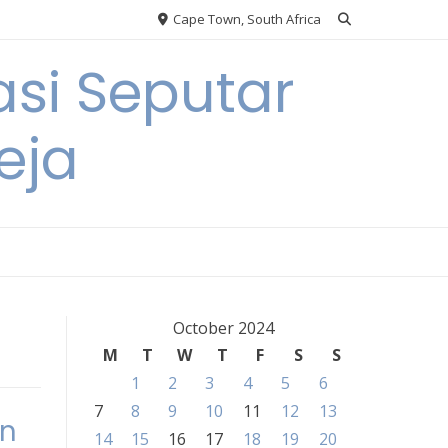
Cape Town, South Africa
si Seputar
eja
October 2024
M
T
W
T
F
S
S
1
2
3
4
5
6
7
8
9
10
11
12
13
in
14
15
16
17
18
19
20