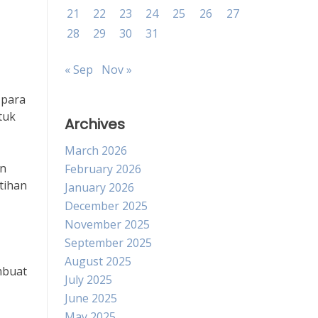
21
22
23
24
25
26
27
28
29
30
31
« Sep
Nov »
 para
tuk
Archives
March 2026
in
February 2026
tihan
January 2026
December 2025
November 2025
September 2025
August 2025
mbuat
July 2025
June 2025
May 2025