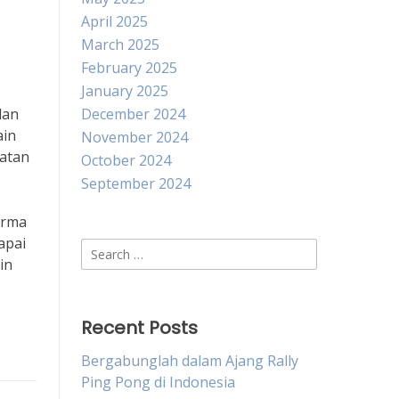
April 2025
March 2025
February 2025
January 2025
dan
December 2024
ain
November 2024
patan
October 2024
September 2024
orma
apai
Search
in
for:
Recent Posts
Bergabunglah dalam Ajang Rally
Ping Pong di Indonesia