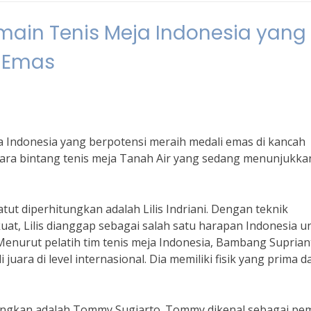
main Tenis Meja Indonesia yang
i Emas
a Indonesia yang berpotensi meraih medali emas di kancah
 para bintang tenis meja Tanah Air yang sedang menunjukka
tut diperhitungkan adalah Lilis Indriani. Dengan teknik
at, Lilis dianggap sebagai salah satu harapan Indonesia u
Menurut pelatih tim tenis meja Indonesia, Bambang Suprian
 juara di level internasional. Dia memiliki fisik yang prima d
hitungkan adalah Tommy Sugiarto. Tommy dikenal sebagai pe