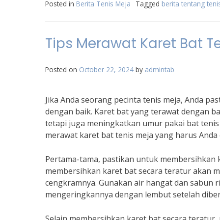
Posted in
Berita Tenis Meja
Tagged
berita tentang ten
Tips Merawat Karet Bat 
Posted on
October 22, 2024
by
admintab
Jika Anda seorang pecinta tenis meja, Anda pa
dengan baik. Karet bat yang terawat dengan b
tetapi juga meningkatkan umur pakai bat tenis 
merawat karet bat tenis meja yang harus Anda 
Pertama-tama, pastikan untuk membersihkan kar
membersihkan karet bat secara teratur akan 
cengkramnya. Gunakan air hangat dan sabun r
mengeringkannya dengan lembut setelah diber
Selain membersihkan karet bat secara teratur,