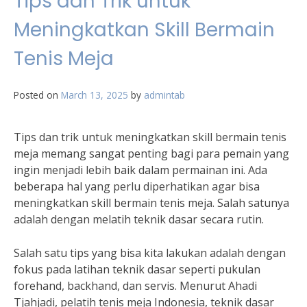
Tips dan Trik untuk
Meningkatkan Skill Bermain
Tenis Meja
Posted on
March 13, 2025
by
admintab
Tips dan trik untuk meningkatkan skill bermain tenis
meja memang sangat penting bagi para pemain yang
ingin menjadi lebih baik dalam permainan ini. Ada
beberapa hal yang perlu diperhatikan agar bisa
meningkatkan skill bermain tenis meja. Salah satunya
adalah dengan melatih teknik dasar secara rutin.
Salah satu tips yang bisa kita lakukan adalah dengan
fokus pada latihan teknik dasar seperti pukulan
forehand, backhand, dan servis. Menurut Ahadi
Tjahjadi, pelatih tenis meja Indonesia, teknik dasar