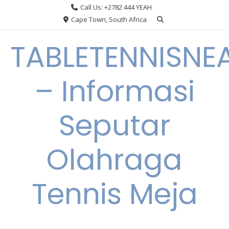
Skip
Call Us: +2782 444 YEAH
to
Cape Town, South Africa
content
TABLETENNISNE
– Informasi
Seputar
Olahraga
Tennis Meja