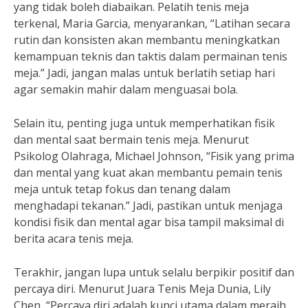
yang tidak boleh diabaikan. Pelatih tenis meja
terkenal, Maria Garcia, menyarankan, “Latihan secara
rutin dan konsisten akan membantu meningkatkan
kemampuan teknis dan taktis dalam permainan tenis
meja.” Jadi, jangan malas untuk berlatih setiap hari
agar semakin mahir dalam menguasai bola.
Selain itu, penting juga untuk memperhatikan fisik
dan mental saat bermain tenis meja. Menurut
Psikolog Olahraga, Michael Johnson, “Fisik yang prima
dan mental yang kuat akan membantu pemain tenis
meja untuk tetap fokus dan tenang dalam
menghadapi tekanan.” Jadi, pastikan untuk menjaga
kondisi fisik dan mental agar bisa tampil maksimal di
berita acara tenis meja.
Terakhir, jangan lupa untuk selalu berpikir positif dan
percaya diri. Menurut Juara Tenis Meja Dunia, Lily
Chen, “Percaya diri adalah kunci utama dalam meraih