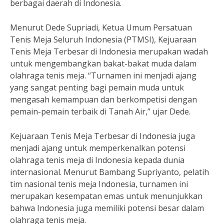
berbagai daerah di Indonesia.
Menurut Dede Supriadi, Ketua Umum Persatuan
Tenis Meja Seluruh Indonesia (PTMSI), Kejuaraan
Tenis Meja Terbesar di Indonesia merupakan wadah
untuk mengembangkan bakat-bakat muda dalam
olahraga tenis meja. “Turnamen ini menjadi ajang
yang sangat penting bagi pemain muda untuk
mengasah kemampuan dan berkompetisi dengan
pemain-pemain terbaik di Tanah Air,” ujar Dede.
Kejuaraan Tenis Meja Terbesar di Indonesia juga
menjadi ajang untuk memperkenalkan potensi
olahraga tenis meja di Indonesia kepada dunia
internasional. Menurut Bambang Supriyanto, pelatih
tim nasional tenis meja Indonesia, turnamen ini
merupakan kesempatan emas untuk menunjukkan
bahwa Indonesia juga memiliki potensi besar dalam
olahraga tenis meja.