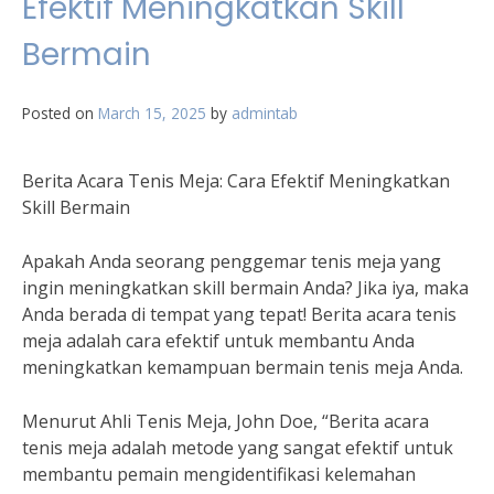
Efektif Meningkatkan Skill
Bermain
Posted on
March 15, 2025
by
admintab
Berita Acara Tenis Meja: Cara Efektif Meningkatkan
Skill Bermain
Apakah Anda seorang penggemar tenis meja yang
ingin meningkatkan skill bermain Anda? Jika iya, maka
Anda berada di tempat yang tepat! Berita acara tenis
meja adalah cara efektif untuk membantu Anda
meningkatkan kemampuan bermain tenis meja Anda.
Menurut Ahli Tenis Meja, John Doe, “Berita acara
tenis meja adalah metode yang sangat efektif untuk
membantu pemain mengidentifikasi kelemahan