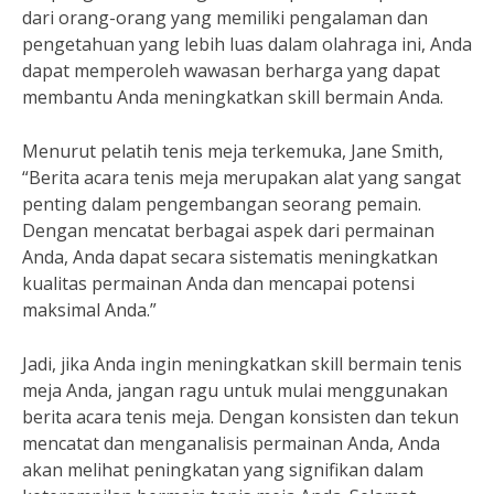
dari orang-orang yang memiliki pengalaman dan
pengetahuan yang lebih luas dalam olahraga ini, Anda
dapat memperoleh wawasan berharga yang dapat
membantu Anda meningkatkan skill bermain Anda.
Menurut pelatih tenis meja terkemuka, Jane Smith,
“Berita acara tenis meja merupakan alat yang sangat
penting dalam pengembangan seorang pemain.
Dengan mencatat berbagai aspek dari permainan
Anda, Anda dapat secara sistematis meningkatkan
kualitas permainan Anda dan mencapai potensi
maksimal Anda.”
Jadi, jika Anda ingin meningkatkan skill bermain tenis
meja Anda, jangan ragu untuk mulai menggunakan
berita acara tenis meja. Dengan konsisten dan tekun
mencatat dan menganalisis permainan Anda, Anda
akan melihat peningkatan yang signifikan dalam