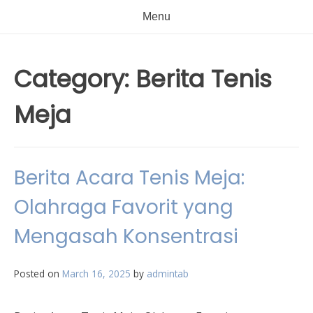
Menu
Category:
Berita Tenis
Meja
Berita Acara Tenis Meja:
Olahraga Favorit yang
Mengasah Konsentrasi
Posted on
March 16, 2025
by
admintab