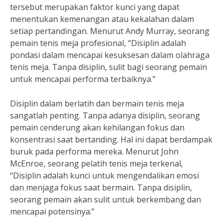
tersebut merupakan faktor kunci yang dapat
menentukan kemenangan atau kekalahan dalam
setiap pertandingan. Menurut Andy Murray, seorang
pemain tenis meja profesional, “Disiplin adalah
pondasi dalam mencapai kesuksesan dalam olahraga
tenis meja. Tanpa disiplin, sulit bagi seorang pemain
untuk mencapai performa terbaiknya.”
Disiplin dalam berlatih dan bermain tenis meja
sangatlah penting. Tanpa adanya disiplin, seorang
pemain cenderung akan kehilangan fokus dan
konsentrasi saat bertanding. Hal ini dapat berdampak
buruk pada performa mereka. Menurut John
McEnroe, seorang pelatih tenis meja terkenal,
“Disiplin adalah kunci untuk mengendalikan emosi
dan menjaga fokus saat bermain. Tanpa disiplin,
seorang pemain akan sulit untuk berkembang dan
mencapai potensinya.”