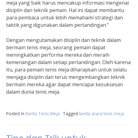
meja yang baik harus mencakup informasi mengenai
disiplin dan teknik pemain. Hal ini dapat membantu
para pembaca untuk lebih memahami strategi dan
taktik yang digunakan dalam pertandingan.”
Dengan mengutamakan disiplin dan teknik dalam
bermain tenis meja, seorang pemain dapat
meningkatkan performa mereka dan meraih
kemenangan dalam setiap pertandingan. Oleh karena
itu, para pemain tenis meja diharapkan untuk selalu
menjaga disiplin dan terus mengembangkan teknik
bermain mereka agar dapat mencapai kesuksesan
dalam dunia tenis meja.
Posted in
Berita Tenis Meja
Tagged
berita acara tenis meja