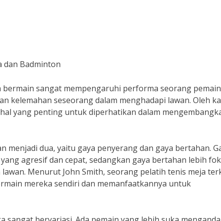
a dan Badminton
ya bermain sangat mempengaruhi performa seorang pemain
an kelemahan seseorang dalam menghadapi lawan. Oleh k
 hal yang penting untuk diperhatikan dalam mengembangk
an menjadi dua, yaitu gaya penyerang dan gaya bertahan. G
yang agresif dan cepat, sedangkan gaya bertahan lebih fo
awan. Menurut John Smith, seorang pelatih tenis meja ter
ermain mereka sendiri dan memanfaatkannya untuk
a sangat bervariasi. Ada pemain yang lebih suka menganda