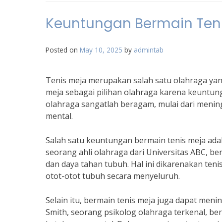
Keuntungan Bermain Ten
Posted on
May 10, 2025
by
admintab
Tenis meja merupakan salah satu olahraga yan
meja sebagai pilihan olahraga karena keuntu
olahraga sangatlah beragam, mulai dari menin
mental.
Salah satu keuntungan bermain tenis meja ada
seorang ahli olahraga dari Universitas ABC, b
dan daya tahan tubuh. Hal ini dikarenakan teni
otot-otot tubuh secara menyeluruh.
Selain itu, bermain tenis meja juga dapat men
Smith, seorang psikolog olahraga terkenal, ber