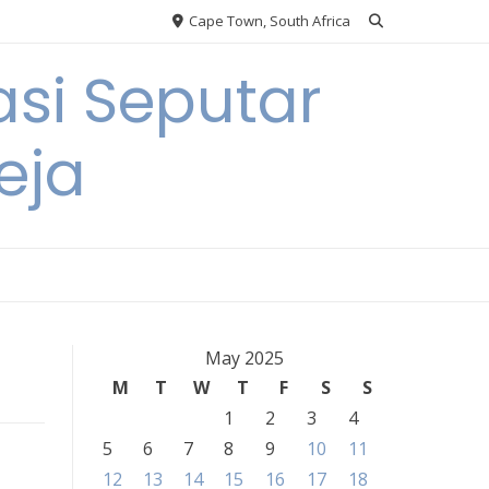
Cape Town, South Africa
si Seputar
eja
May 2025
M
T
W
T
F
S
S
1
2
3
4
5
6
7
8
9
10
11
12
13
14
15
16
17
18