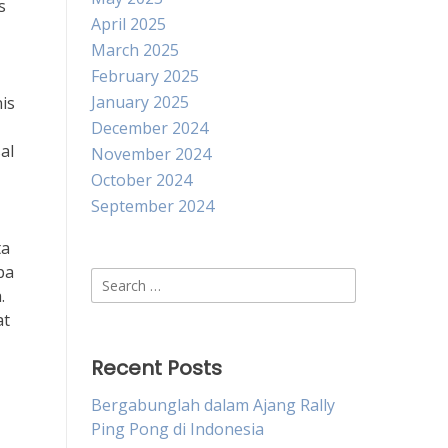
s
April 2025
March 2025
February 2025
January 2025
is
December 2024
al
November 2024
October 2024
September 2024
ta
pa
Search
.
for:
at
Recent Posts
Bergabunglah dalam Ajang Rally
Ping Pong di Indonesia