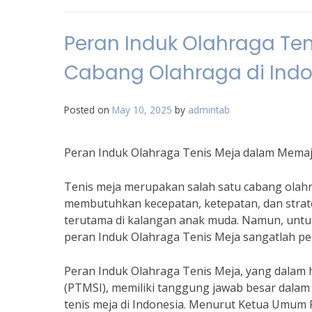
Peran Induk Olahraga T
Cabang Olahraga di Indo
Posted on
May 10, 2025
by
admintab
Peran Induk Olahraga Tenis Meja dalam Memaj
Tenis meja merupakan salah satu cabang olahr
membutuhkan kecepatan, ketepatan, dan strateg
terutama di kalangan anak muda. Namun, unt
peran Induk Olahraga Tenis Meja sangatlah pe
Peran Induk Olahraga Tenis Meja, yang dalam ha
(PTMSI), memiliki tanggung jawab besar dal
tenis meja di Indonesia. Menurut Ketua Umum