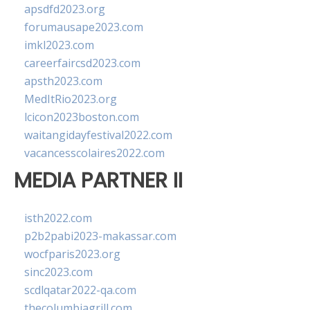
apsdfd2023.org
forumausape2023.com
imkl2023.com
careerfaircsd2023.com
apsth2023.com
MedItRio2023.org
lcicon2023boston.com
waitangidayfestival2022.com
vacancesscolaires2022.com
MEDIA PARTNER II
isth2022.com
p2b2pabi2023-makassar.com
wocfparis2023.org
sinc2023.com
scdlqatar2022-qa.com
thecolumbiagrill.com