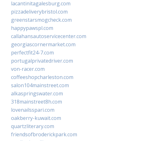
lacantinitagalesburg.com
pizzadeliverybristol.com
greenstarsmogcheck.com
happypawspl.com
callahansautoservicecenter.com
georgiascornermarket.com
perfectfit24-7.com
portugalprivatedriver.com
von-racer.com
coffeeshopcharleston.com
salon104mainstreet.com
alkaspringswater.com
318mainstreet8h.com
lovenailsspari.com
oakberry-kuwait.com
quartzliterary.com
friendsofbroderickpark.com