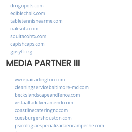
drogopets.com
ediblechalk.com
tabletennisnearme.com
oaksofa.com
soultacohtx.com
capishcaps.com
gpsyfl.org
MEDIA PARTNER III
vwrepairarlington.com
cleaningservicebaltimore-md.com
beckslandscapeandfence.com
vistaaltadelveramendi.com
coastlinecateringnc.com
cuesburgershouston.com
psicologiaespecializadaencampeche.com