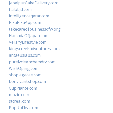
JabalpurCakeDelivery.com
halobjd.com
intelligenceqatar.com
PikaPikaApp.com
takecareofbusinessdfw.org
HamadaOfJapan.com
VersifyLifestyle.com
kingscreekadventures.com
antaeuslabs.com
purelycleanchemdry.com
WishOping.com
shoplegacee.com
bonvivantshop.com
CupPlante.com
mpzin.com
stcreal.com
PopUpFlea.com