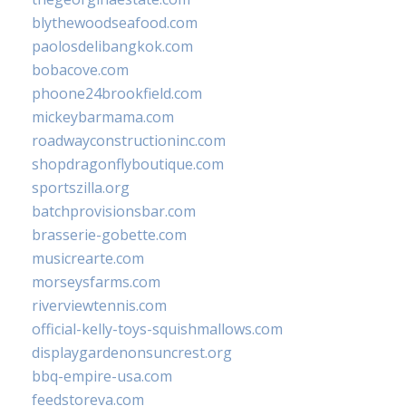
blythewoodseafood.com
paolosdelibangkok.com
bobacove.com
phoone24brookfield.com
mickeybarmama.com
roadwayconstructioninc.com
shopdragonflyboutique.com
sportszilla.org
batchprovisionsbar.com
brasserie-gobette.com
musicrearte.com
morseysfarms.com
riverviewtennis.com
official-kelly-toys-squishmallows.com
displaygardenonsuncrest.org
bbq-empire-usa.com
feedstoreva.com