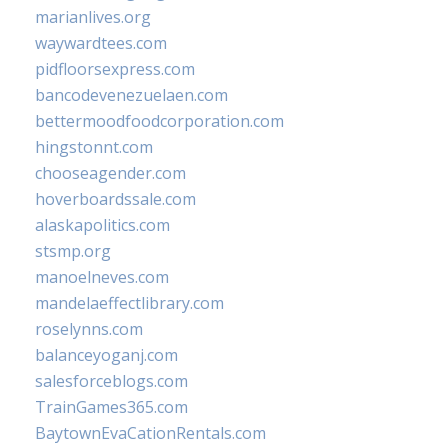
marianlives.org
waywardtees.com
pidfloorsexpress.com
bancodevenezuelaen.com
bettermoodfoodcorporation.com
hingstonnt.com
chooseagender.com
hoverboardssale.com
alaskapolitics.com
stsmp.org
manoelneves.com
mandelaeffectlibrary.com
roselynns.com
balanceyoganj.com
salesforceblogs.com
TrainGames365.com
BaytownEvaCationRentals.com