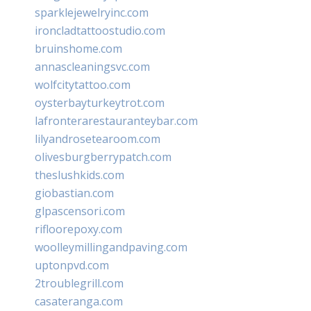
sparklejewelryinc.com
ironcladtattoostudio.com
bruinshome.com
annascleaningsvc.com
wolfcitytattoo.com
oysterbayturkeytrot.com
lafronterarestauranteybar.com
lilyandrosetearoom.com
olivesburgberrypatch.com
theslushkids.com
giobastian.com
glpascensori.com
rifloorepoxy.com
woolleymillingandpaving.com
uptonpvd.com
2troublegrill.com
casateranga.com