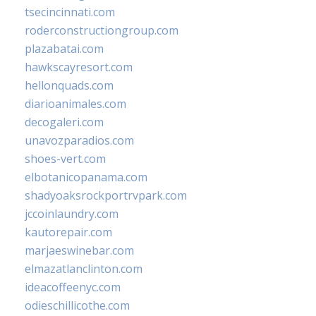
tsecincinnati.com
roderconstructiongroup.com
plazabatai.com
hawkscayresort.com
hellonquads.com
diarioanimales.com
decogaleri.com
unavozparadios.com
shoes-vert.com
elbotanicopanama.com
shadyoaksrockportrvpark.com
jccoinlaundry.com
kautorepair.com
marjaeswinebar.com
elmazatlanclinton.com
ideacoffeenyc.com
odieschillicothe.com