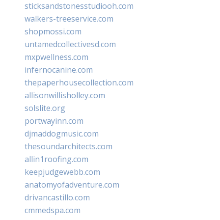
sticksandstonesstudiooh.com
walkers-treeservice.com
shopmossi.com
untamedcollectivesd.com
mxpwellness.com
infernocanine.com
thepaperhousecollection.com
allisonwillisholley.com
solslite.org
portwayinn.com
djmaddogmusic.com
thesoundarchitects.com
allin1roofing.com
keepjudgewebb.com
anatomyofadventure.com
drivancastillo.com
cmmedspa.com