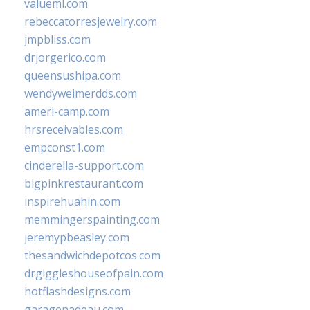
valueml.com
rebeccatorresjewelry.com
jmpbliss.com
drjorgerico.com
queensushipa.com
wendyweimerdds.com
ameri-camp.com
hrsreceivables.com
empconst1.com
cinderella-support.com
bigpinkrestaurant.com
inspirehuahin.com
memmingerspainting.com
jeremypbeasley.com
thesandwichdepotcos.com
drgiggleshouseofpain.com
hotflashdesigns.com
garagenadeau.com