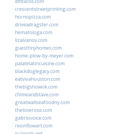
dmtacos.com
crescentstreetprinting.com
hornopizza.com
driveadragster.com
hematologa.com
lizaivanov.com
guesttinyhomes.com
home-plow-by-meyer.com
palatelatincuisine.com
blackdoglegacy.com
eatvivahouston.com
thebigshowok.com
chimeandstave.com
greatwallseafoodny.com
theloverose.com
gabriovoice.com
resinflowart.com
p-sports.net