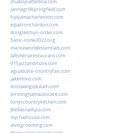
studiopiattellina.com
jannagrillspringfield.com
fujiyamacharleston.com
elpatronchardon.com
donglaishun-order.com
fiamc-rome2022.org
mariceworldessentials.com
lafisheriarestaurant.com
915jazzandmore.com
aguadulce-countryfair.com
jakehovis.com
bosswingsduluth.com
birminghamautocare.com
tonyscountrykitchen.com
jbellasnailspa.com
mychaihouse.com
alvisgrooming.com
thegeorginaestate.com