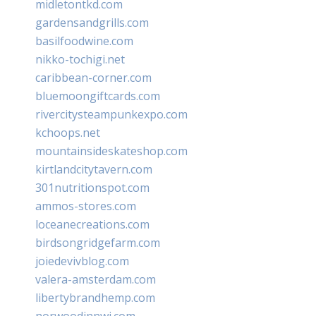
midletontkd.com
gardensandgrills.com
basilfoodwine.com
nikko-tochigi.net
caribbean-corner.com
bluemoongiftcards.com
rivercitysteampunkexpo.com
kchoops.net
mountainsideskateshop.com
kirtlandcitytavern.com
301nutritionspot.com
ammos-stores.com
loceanecreations.com
birdsongridgefarm.com
joiedevivblog.com
valera-amsterdam.com
libertybrandhemp.com
norwoodinnwi.com