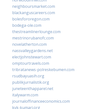
neighboursmarket.com
blackanguscareers.com
bolesfororegon.com
bodega-ole.com
thestreamlinerlounge.com
mestrinorubanofc.com
novelatherton.com
nassvalleygardens.net
electjohnstewart.com
omptourtravels.com
tribratanews-polreskebumen.com
rsudbayuasih.org
publikjurnalistik.org
juneteenthapparel.net
italywarm.com
journaloffinanceeconomics.com
kvk-kumari.org