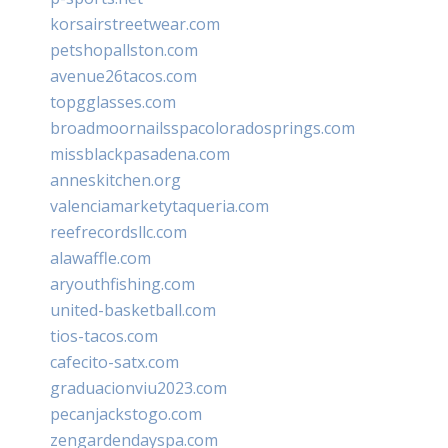
korsairstreetwear.com
petshopallston.com
avenue26tacos.com
topgglasses.com
broadmoornailsspacoloradosprings.com
missblackpasadena.com
anneskitchen.org
valenciamarketytaqueria.com
reefrecordsllc.com
alawaffle.com
aryouthfishing.com
united-basketball.com
tios-tacos.com
cafecito-satx.com
graduacionviu2023.com
pecanjackstogo.com
zengardendayspa.com