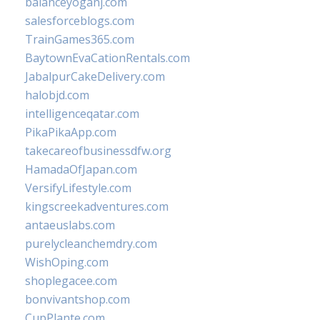
balanceyoganj.com
salesforceblogs.com
TrainGames365.com
BaytownEvaCationRentals.com
JabalpurCakeDelivery.com
halobjd.com
intelligenceqatar.com
PikaPikaApp.com
takecareofbusinessdfw.org
HamadaOfJapan.com
VersifyLifestyle.com
kingscreekadventures.com
antaeuslabs.com
purelycleanchemdry.com
WishOping.com
shoplegacee.com
bonvivantshop.com
CupPlante.com