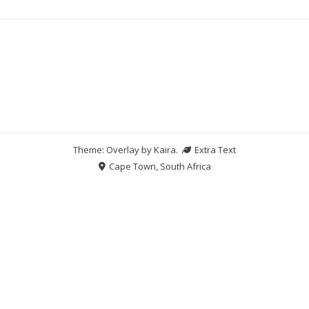
Theme: Overlay by
Kaira
.
Extra Text
Cape Town, South Africa