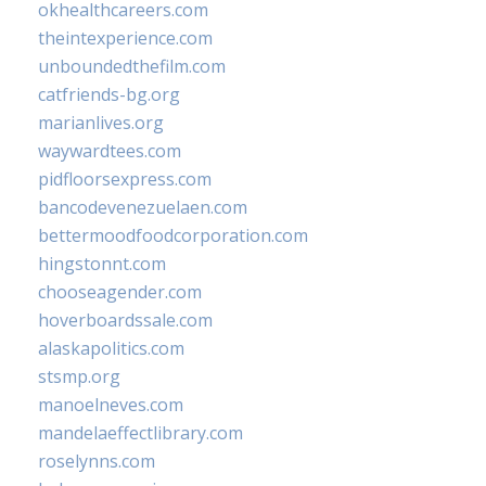
okhealthcareers.com
theintexperience.com
unboundedthefilm.com
catfriends-bg.org
marianlives.org
waywardtees.com
pidfloorsexpress.com
bancodevenezuelaen.com
bettermoodfoodcorporation.com
hingstonnt.com
chooseagender.com
hoverboardssale.com
alaskapolitics.com
stsmp.org
manoelneves.com
mandelaeffectlibrary.com
roselynns.com