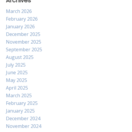
Archives
March 2026
February 2026
January 2026
December 2025
November 2025
September 2025
August 2025
July 2025
June 2025
May 2025
April 2025
March 2025
February 2025
January 2025
December 2024
November 2024