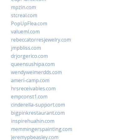
mpzin.com
stcreal.com
PopUpFlea.com
valueml.com
rebeccatorresjewelry.com
jmpbliss.com
drjorgerico.com
queensushipa.com
wendyweimerdds.com
ameri-camp.com
hrsreceivables.com
empconst1.com
cinderella-support.com
bigpinkrestaurant.com
inspirehuahin.com
memmingerspainting.com
jeremypbeasley.com