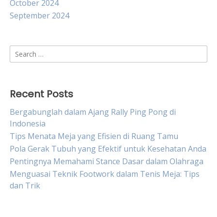
October 2024
September 2024
Search
for:
Recent Posts
Bergabunglah dalam Ajang Rally Ping Pong di
Indonesia
Tips Menata Meja yang Efisien di Ruang Tamu
Pola Gerak Tubuh yang Efektif untuk Kesehatan Anda
Pentingnya Memahami Stance Dasar dalam Olahraga
Menguasai Teknik Footwork dalam Tenis Meja: Tips
dan Trik