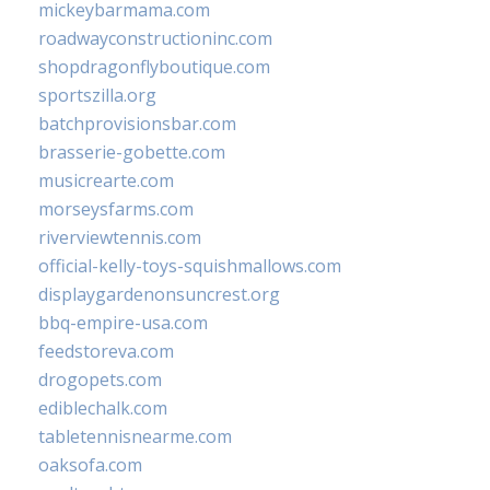
mickeybarmama.com
roadwayconstructioninc.com
shopdragonflyboutique.com
sportszilla.org
batchprovisionsbar.com
brasserie-gobette.com
musicrearte.com
morseysfarms.com
riverviewtennis.com
official-kelly-toys-squishmallows.com
displaygardenonsuncrest.org
bbq-empire-usa.com
feedstoreva.com
drogopets.com
ediblechalk.com
tabletennisnearme.com
oaksofa.com