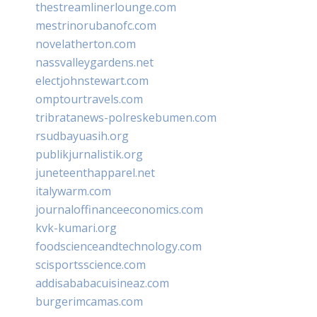
thestreamlinerlounge.com
mestrinorubanofc.com
novelatherton.com
nassvalleygardens.net
electjohnstewart.com
omptourtravels.com
tribratanews-polreskebumen.com
rsudbayuasih.org
publikjurnalistik.org
juneteenthapparel.net
italywarm.com
journaloffinanceeconomics.com
kvk-kumari.org
foodscienceandtechnology.com
scisportsscience.com
addisababacuisineaz.com
burgerimcamas.com