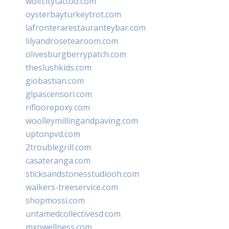
wolfcitytattoo.com
oysterbayturkeytrot.com
lafronterarestauranteybar.com
lilyandrosetearoom.com
olivesburgberrypatch.com
theslushkids.com
giobastian.com
glpascensori.com
rifloorepoxy.com
woolleymillingandpaving.com
uptonpvd.com
2troublegrill.com
casateranga.com
sticksandstonesstudiooh.com
walkers-treeservice.com
shopmossi.com
untamedcollectivesd.com
mxpwellness.com