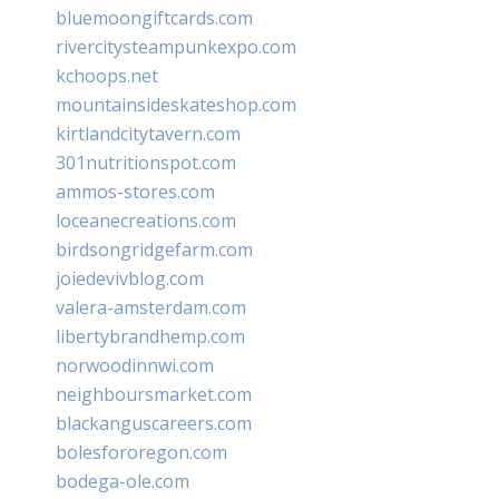
bluemoongiftcards.com
rivercitysteampunkexpo.com
kchoops.net
mountainsideskateshop.com
kirtlandcitytavern.com
301nutritionspot.com
ammos-stores.com
loceanecreations.com
birdsongridgefarm.com
joiedevivblog.com
valera-amsterdam.com
libertybrandhemp.com
norwoodinnwi.com
neighboursmarket.com
blackanguscareers.com
bolesfororegon.com
bodega-ole.com