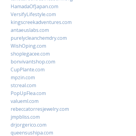
HamadaOfJapan.com
VersifyLifestyle.com
kingscreekadventures.com
antaeuslabs.com
purelycleanchemdry.com
WishOping.com
shoplegacee.com
bonvivantshop.com
CupPlante.com
mpzin.com
stcreal.com
PopUpFlea.com
valueml.com
rebeccatorresjewelry.com
jmpbliss.com
drjorgerico.com
queensushipa.com