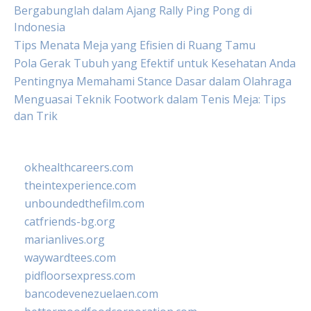
Bergabunglah dalam Ajang Rally Ping Pong di
Indonesia
Tips Menata Meja yang Efisien di Ruang Tamu
Pola Gerak Tubuh yang Efektif untuk Kesehatan Anda
Pentingnya Memahami Stance Dasar dalam Olahraga
Menguasai Teknik Footwork dalam Tenis Meja: Tips
dan Trik
okhealthcareers.com
theintexperience.com
unboundedthefilm.com
catfriends-bg.org
marianlives.org
waywardtees.com
pidfloorsexpress.com
bancodevenezuelaen.com