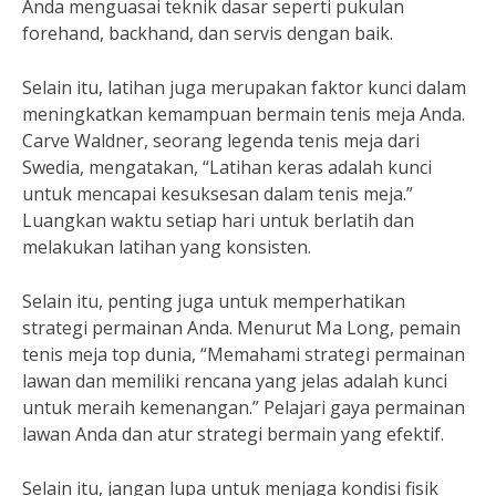
Anda menguasai teknik dasar seperti pukulan
forehand, backhand, dan servis dengan baik.
Selain itu, latihan juga merupakan faktor kunci dalam
meningkatkan kemampuan bermain tenis meja Anda.
Carve Waldner, seorang legenda tenis meja dari
Swedia, mengatakan, “Latihan keras adalah kunci
untuk mencapai kesuksesan dalam tenis meja.”
Luangkan waktu setiap hari untuk berlatih dan
melakukan latihan yang konsisten.
Selain itu, penting juga untuk memperhatikan
strategi permainan Anda. Menurut Ma Long, pemain
tenis meja top dunia, “Memahami strategi permainan
lawan dan memiliki rencana yang jelas adalah kunci
untuk meraih kemenangan.” Pelajari gaya permainan
lawan Anda dan atur strategi bermain yang efektif.
Selain itu, jangan lupa untuk menjaga kondisi fisik