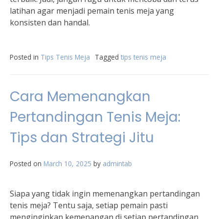
latihan agar menjadi pemain tenis meja yang
konsisten dan handal.
Posted in
Tips Tenis Meja
Tagged
tips tenis meja
Cara Memenangkan
Pertandingan Tenis Meja:
Tips dan Strategi Jitu
Posted on
March 10, 2025
by
admintab
Siapa yang tidak ingin memenangkan pertandingan
tenis meja? Tentu saja, setiap pemain pasti
menginginkan kemenangan di setiap pertandingan