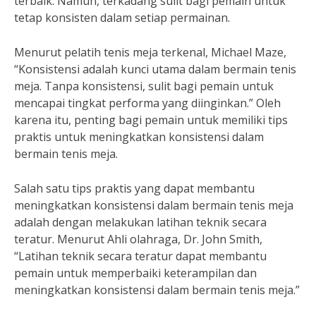
terbaik. Namun, terkadang sulit bagi pemain untuk
tetap konsisten dalam setiap permainan.
Menurut pelatih tenis meja terkenal, Michael Maze,
“Konsistensi adalah kunci utama dalam bermain tenis
meja. Tanpa konsistensi, sulit bagi pemain untuk
mencapai tingkat performa yang diinginkan.” Oleh
karena itu, penting bagi pemain untuk memiliki tips
praktis untuk meningkatkan konsistensi dalam
bermain tenis meja.
Salah satu tips praktis yang dapat membantu
meningkatkan konsistensi dalam bermain tenis meja
adalah dengan melakukan latihan teknik secara
teratur. Menurut Ahli olahraga, Dr. John Smith,
“Latihan teknik secara teratur dapat membantu
pemain untuk memperbaiki keterampilan dan
meningkatkan konsistensi dalam bermain tenis meja.”