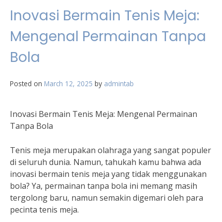
Inovasi Bermain Tenis Meja:
Mengenal Permainan Tanpa
Bola
Posted on
March 12, 2025
by
admintab
Inovasi Bermain Tenis Meja: Mengenal Permainan
Tanpa Bola
Tenis meja merupakan olahraga yang sangat populer
di seluruh dunia. Namun, tahukah kamu bahwa ada
inovasi bermain tenis meja yang tidak menggunakan
bola? Ya, permainan tanpa bola ini memang masih
tergolong baru, namun semakin digemari oleh para
pecinta tenis meja.