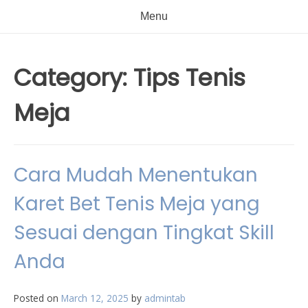
Menu
Category:
Tips Tenis
Meja
Cara Mudah Menentukan
Karet Bet Tenis Meja yang
Sesuai dengan Tingkat Skill
Anda
Posted on
March 12, 2025
by
admintab