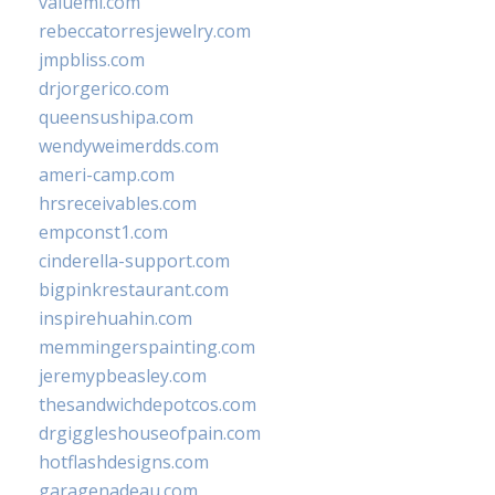
valueml.com
rebeccatorresjewelry.com
jmpbliss.com
drjorgerico.com
queensushipa.com
wendyweimerdds.com
ameri-camp.com
hrsreceivables.com
empconst1.com
cinderella-support.com
bigpinkrestaurant.com
inspirehuahin.com
memmingerspainting.com
jeremypbeasley.com
thesandwichdepotcos.com
drgiggleshouseofpain.com
hotflashdesigns.com
garagenadeau.com