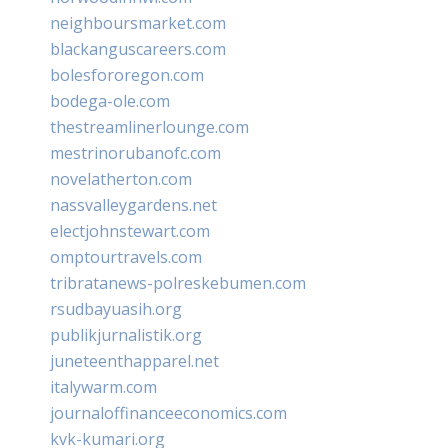
neighboursmarket.com
blackanguscareers.com
bolesfororegon.com
bodega-ole.com
thestreamlinerlounge.com
mestrinorubanofc.com
novelatherton.com
nassvalleygardens.net
electjohnstewart.com
omptourtravels.com
tribratanews-polreskebumen.com
rsudbayuasih.org
publikjurnalistik.org
juneteenthapparel.net
italywarm.com
journaloffinanceeconomics.com
kvk-kumari.org