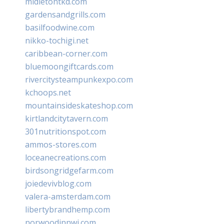
midletontkd.com
gardensandgrills.com
basilfoodwine.com
nikko-tochigi.net
caribbean-corner.com
bluemoongiftcards.com
rivercitysteampunkexpo.com
kchoops.net
mountainsideskateshop.com
kirtlandcitytavern.com
301nutritionspot.com
ammos-stores.com
loceanecreations.com
birdsongridgefarm.com
joiedevivblog.com
valera-amsterdam.com
libertybrandhemp.com
norwoodinnwi.com