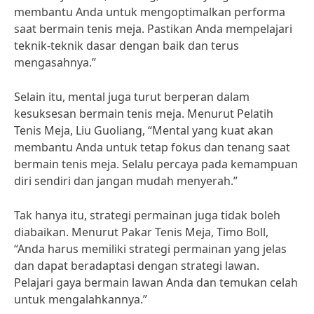
membantu Anda untuk mengoptimalkan performa
saat bermain tenis meja. Pastikan Anda mempelajari
teknik-teknik dasar dengan baik dan terus
mengasahnya.”
Selain itu, mental juga turut berperan dalam
kesuksesan bermain tenis meja. Menurut Pelatih
Tenis Meja, Liu Guoliang, “Mental yang kuat akan
membantu Anda untuk tetap fokus dan tenang saat
bermain tenis meja. Selalu percaya pada kemampuan
diri sendiri dan jangan mudah menyerah.”
Tak hanya itu, strategi permainan juga tidak boleh
diabaikan. Menurut Pakar Tenis Meja, Timo Boll,
“Anda harus memiliki strategi permainan yang jelas
dan dapat beradaptasi dengan strategi lawan.
Pelajari gaya bermain lawan Anda dan temukan celah
untuk mengalahkannya.”