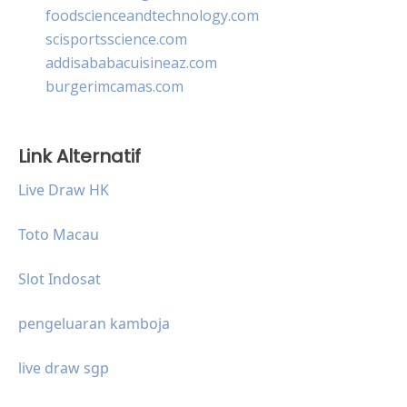
foodscienceandtechnology.com
scisportsscience.com
addisababacuisineaz.com
burgerimcamas.com
Link Alternatif
Live Draw HK
Toto Macau
Slot Indosat
pengeluaran kamboja
live draw sgp