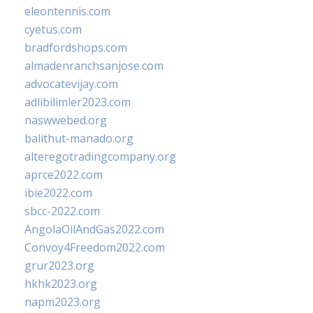
eleontennis.com
cyetus.com
bradfordshops.com
almadenranchsanjose.com
advocatevijay.com
adlibilimler2023.com
naswwebed.org
balithut-manado.org
alteregotradingcompany.org
aprce2022.com
ibie2022.com
sbcc-2022.com
AngolaOilAndGas2022.com
Convoy4Freedom2022.com
grur2023.org
hkhk2023.org
napm2023.org