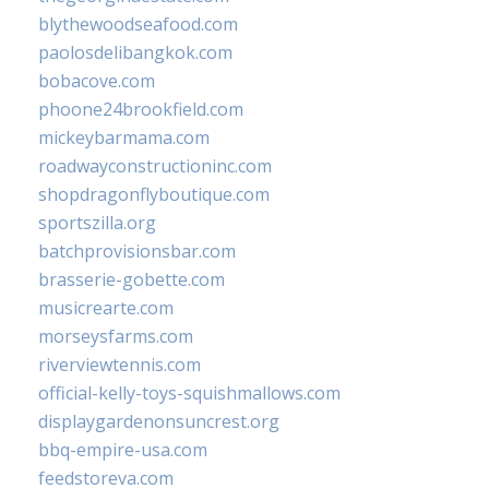
blythewoodseafood.com
paolosdelibangkok.com
bobacove.com
phoone24brookfield.com
mickeybarmama.com
roadwayconstructioninc.com
shopdragonflyboutique.com
sportszilla.org
batchprovisionsbar.com
brasserie-gobette.com
musicrearte.com
morseysfarms.com
riverviewtennis.com
official-kelly-toys-squishmallows.com
displaygardenonsuncrest.org
bbq-empire-usa.com
feedstoreva.com