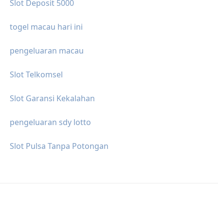
Slot Deposit 5000
togel macau hari ini
pengeluaran macau
Slot Telkomsel
Slot Garansi Kekalahan
pengeluaran sdy lotto
Slot Pulsa Tanpa Potongan