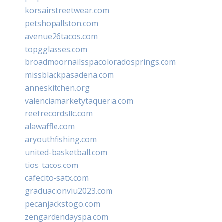
korsairstreetwear.com
petshopallston.com
avenue26tacos.com
topgglasses.com
broadmoornailsspacoloradosprings.com
missblackpasadena.com
anneskitchen.org
valenciamarketytaqueria.com
reefrecordsllc.com
alawaffle.com
aryouthfishing.com
united-basketball.com
tios-tacos.com
cafecito-satx.com
graduacionviu2023.com
pecanjackstogo.com
zengardendayspa.com