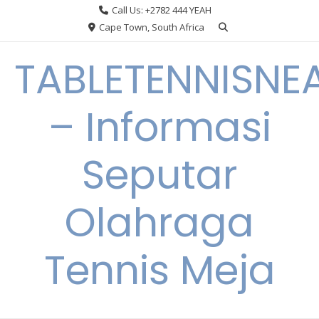
Skip
Call Us: +2782 444 YEAH
to
Cape Town, South Africa
content
TABLETENNISNE
– Informasi
Seputar
Olahraga
Tennis Meja