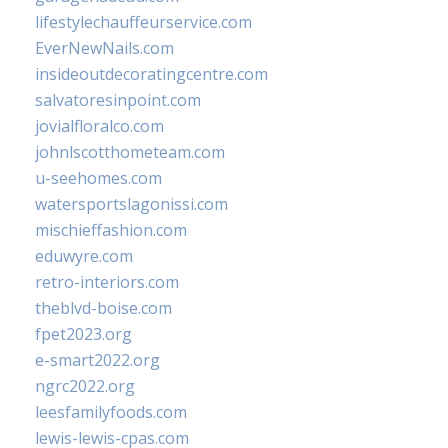
lifestylechauffeurservice.com
EverNewNails.com
insideoutdecoratingcentre.com
salvatoresinpoint.com
jovialfloralco.com
johnlscotthometeam.com
u-seehomes.com
watersportslagonissi.com
mischieffashion.com
eduwyre.com
retro-interiors.com
theblvd-boise.com
fpet2023.org
e-smart2022.org
ngrc2022.org
leesfamilyfoods.com
lewis-lewis-cpas.com