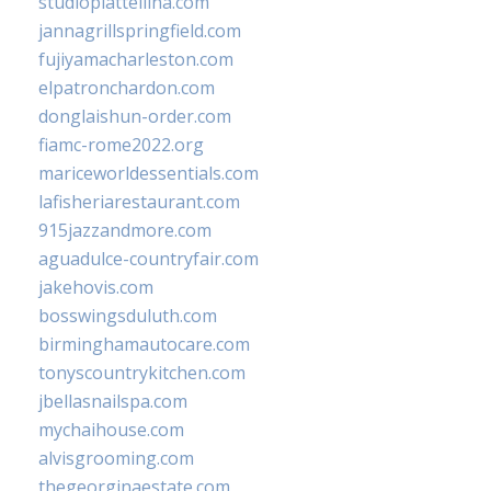
studiopiattellina.com
jannagrillspringfield.com
fujiyamacharleston.com
elpatronchardon.com
donglaishun-order.com
fiamc-rome2022.org
mariceworldessentials.com
lafisheriarestaurant.com
915jazzandmore.com
aguadulce-countryfair.com
jakehovis.com
bosswingsduluth.com
birminghamautocare.com
tonyscountrykitchen.com
jbellasnailspa.com
mychaihouse.com
alvisgrooming.com
thegeorginaestate.com