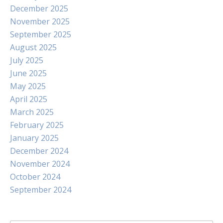
December 2025
November 2025
September 2025
August 2025
July 2025
June 2025
May 2025
April 2025
March 2025
February 2025
January 2025
December 2024
November 2024
October 2024
September 2024