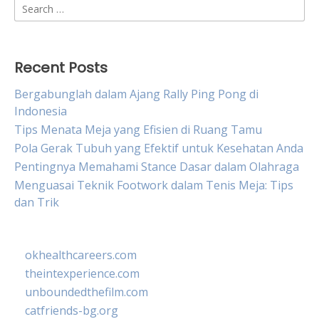
Search
for:
Recent Posts
Bergabunglah dalam Ajang Rally Ping Pong di
Indonesia
Tips Menata Meja yang Efisien di Ruang Tamu
Pola Gerak Tubuh yang Efektif untuk Kesehatan Anda
Pentingnya Memahami Stance Dasar dalam Olahraga
Menguasai Teknik Footwork dalam Tenis Meja: Tips
dan Trik
okhealthcareers.com
theintexperience.com
unboundedthefilm.com
catfriends-bg.org