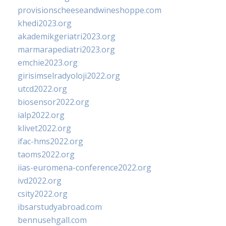
provisionscheeseandwineshoppe.com
khedi2023.org
akademikgeriatri2023.org
marmarapediatri2023.org
emchie2023.org
girisimselradyoloji2022.org
utcd2022.org
biosensor2022.org
ialp2022.org
klivet2022.org
ifac-hms2022.org
taoms2022.org
iias-euromena-conference2022.org
ivd2022.org
csity2022.org
ibsarstudyabroad.com
bennusehgall.com