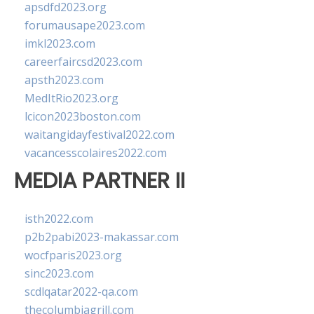
apsdfd2023.org
forumausape2023.com
imkl2023.com
careerfaircsd2023.com
apsth2023.com
MedItRio2023.org
lcicon2023boston.com
waitangidayfestival2022.com
vacancesscolaires2022.com
MEDIA PARTNER II
isth2022.com
p2b2pabi2023-makassar.com
wocfparis2023.org
sinc2023.com
scdlqatar2022-qa.com
thecolumbiagrill.com