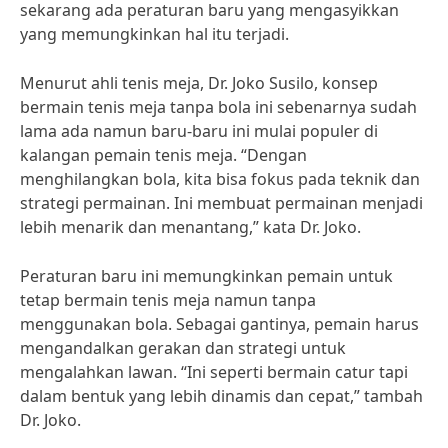
sekarang ada peraturan baru yang mengasyikkan
yang memungkinkan hal itu terjadi.
Menurut ahli tenis meja, Dr. Joko Susilo, konsep
bermain tenis meja tanpa bola ini sebenarnya sudah
lama ada namun baru-baru ini mulai populer di
kalangan pemain tenis meja. “Dengan
menghilangkan bola, kita bisa fokus pada teknik dan
strategi permainan. Ini membuat permainan menjadi
lebih menarik dan menantang,” kata Dr. Joko.
Peraturan baru ini memungkinkan pemain untuk
tetap bermain tenis meja namun tanpa
menggunakan bola. Sebagai gantinya, pemain harus
mengandalkan gerakan dan strategi untuk
mengalahkan lawan. “Ini seperti bermain catur tapi
dalam bentuk yang lebih dinamis dan cepat,” tambah
Dr. Joko.