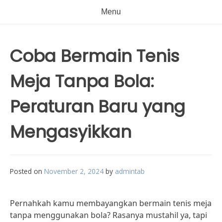
Menu
Coba Bermain Tenis
Meja Tanpa Bola:
Peraturan Baru yang
Mengasyikkan
Posted on
November 2, 2024
by
admintab
Pernahkah kamu membayangkan bermain tenis meja
tanpa menggunakan bola? Rasanya mustahil ya, tapi