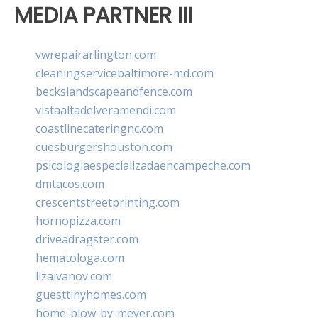
MEDIA PARTNER III
vwrepairarlington.com
cleaningservicebaltimore-md.com
beckslandscapeandfence.com
vistaaltadelveramendi.com
coastlinecateringnc.com
cuesburgershouston.com
psicologiaespecializadaencampeche.com
dmtacos.com
crescentstreetprinting.com
hornopizza.com
driveadragster.com
hematologa.com
lizaivanov.com
guesttinyhomes.com
home-plow-by-meyer.com