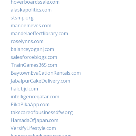
hoverboardssale.com
alaskapolitics.com
stsmp.org
manoelneves.com
mandelaeffectlibrary.com
roselynns.com
balanceyoganj.com
salesforceblogs.com
TrainGames365.com
BaytownEvaCationRentals.com
JabalpurCakeDelivery.com
halobjd.com
intelligenceqatar.com
PikaPikaApp.com
takecareofbusinessdfw.org
HamadaOfJapan.com
VersifyLifestyle.com