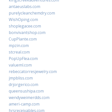
kingscreekadventures.com
antaeuslabs.com
purelycleanchemdry.com
WishOping.com
shoplegacee.com
bonvivantshop.com
CupPlante.com
mpzin.com
stcreal.com
PopUpFlea.com
valueml.com
rebeccatorresjewelry.com
jmpbliss.com
drjorgerico.com
queensushipa.com
wendyweimerdds.com
ameri-camp.com
hrsreceivables.com