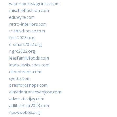
watersportslagonissi.com
mischieffashion.com
eduwyre.com
retro-interiors.com
theblvd-boise.com
fpet2023.org
e-smart2022.org
ngrc2022.org
leesfamilyfoods.com
lewis-lewis-cpas.com
eleontennis.com
cyetus.com
bradfordshops.com
almadenranchsanjose.com
advocatevijay.com
adlibilimler2023.com
naswwebed.org