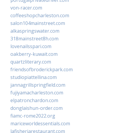
portugalprivatedriver.com
von-racer.com
coffeeshopcharleston.com
salon104mainstreet.com
alkaspringswater.com
318mainstreet8h.com
lovenailsspari.com
oakberry-kuwait.com
quartzliterary.com
friendsofbroderickpark.com
studiopiattellina.com
jannagrillspringfield.com
fujiyamacharleston.com
elpatronchardon.com
donglaishun-order.com
fiamc-rome2022.org
mariceworldessentials.com
lafisheriarestaurant.com