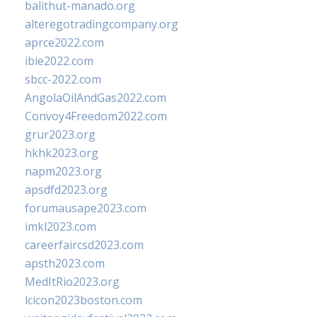
balithut-manado.org
alteregotradingcompany.org
aprce2022.com
ibie2022.com
sbcc-2022.com
AngolaOilAndGas2022.com
Convoy4Freedom2022.com
grur2023.org
hkhk2023.org
napm2023.org
apsdfd2023.org
forumausape2023.com
imkl2023.com
careerfaircsd2023.com
apsth2023.com
MedItRio2023.org
lcicon2023boston.com