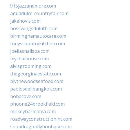
915jazzandmore.com
aguadulce-countryfair.com
jakehovis.com
bosswingsduluth.com
birminghamautocare.com
tonyscountrykitchen.com
jbellasnailspa.com
mychaihouse.com
alvisgrooming.com
thegeorginaestate.com
blythewoodseafood.com
paolosdelibangkok.com
bobacove.com
phoone24brookfield.com
mickeybarmama.com
roadwayconstructioninc.com
shopdragonflyboutique.com