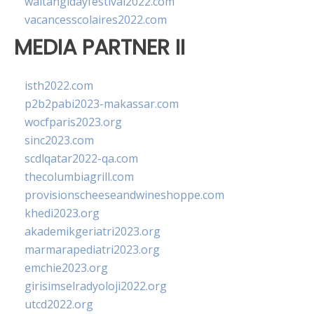
waitangidayfestival2022.com
vacancesscolaires2022.com
MEDIA PARTNER II
isth2022.com
p2b2pabi2023-makassar.com
wocfparis2023.org
sinc2023.com
scdlqatar2022-qa.com
thecolumbiagrill.com
provisionscheeseandwineshoppe.com
khedi2023.org
akademikgeriatri2023.org
marmarapediatri2023.org
emchie2023.org
girisimselradyoloji2022.org
utcd2022.org