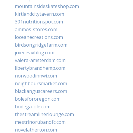
mountainsideskateshop.com
kirtlandcitytavern.com
301nutritionspot.com
ammos-stores.com
loceanecreations.com
birdsongridgefarm.com
joiedevivblog.com
valera-amsterdam.com
libertybrandhemp.com
norwoodinnwi.com
neighboursmarket.com
blackanguscareers.com
bolesfororegon.com
bodega-ole.com
thestreamlinerlounge.com
mestrinorubanofc.com
novelatherton.com