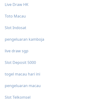
Live Draw HK
Toto Macau
Slot Indosat
pengeluaran kamboja
live draw sgp
Slot Deposit 5000
togel macau hari ini
pengeluaran macau
Slot Telkomsel