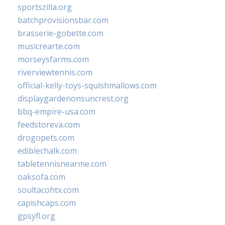
sportszilla.org
batchprovisionsbar.com
brasserie-gobette.com
musicrearte.com
morseysfarms.com
riverviewtennis.com
official-kelly-toys-squishmallows.com
displaygardenonsuncrest.org
bbq-empire-usa.com
feedstoreva.com
drogopets.com
ediblechalk.com
tabletennisnearme.com
oaksofa.com
soultacohtx.com
capishcaps.com
gpsyfl.org