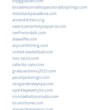
topgglasses.com
broadmoornailsspacoloradosprings.com
missblackpasadena.com
anneskitchen.org
valenciamarketytaqueria.com
reefrecordsllc.com
alawaffle.com
aryouthfishing.com
united-basketball.com
tios-tacos.com
cafecito-satx.com
graduacionviu2023.com
pecanjackstogo.com
zengardendayspa.com
sparklejewelryinc.com
ironcladtattoostudio.com
bruinshome.com
annascleaningsvc.com