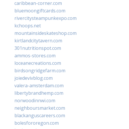
caribbean-corner.com
bluemoongiftcards.com
rivercitysteampunkexpo.com
kchoops.net
mountainsideskateshop.com
kirtlandcitytavern.com
301nutritionspot.com
ammos-stores.com
loceanecreations.com
birdsongridgefarm.com
joiedevivblog.com
valera-amsterdam.com
libertybrandhemp.com
norwoodinnwi.com
neighboursmarket.com
blackanguscareers.com
bolesfororegon.com