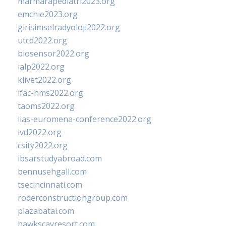
marmarapediatri2023.org
emchie2023.org
girisimselradyoloji2022.org
utcd2022.org
biosensor2022.org
ialp2022.org
klivet2022.org
ifac-hms2022.org
taoms2022.org
iias-euromena-conference2022.org
ivd2022.org
csity2022.org
ibsarstudyabroad.com
bennusehgall.com
tsecincinnati.com
roderconstructiongroup.com
plazabatai.com
hawkscayresort.com