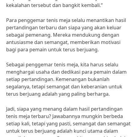
kekalahan tersebut dan bangkit kembali.”
Para penggemar tenis meja selalu menantikan hasil
pertandingan terbaru dan siapa yang akan keluar
sebagai pemenang. Mereka mendukung dengan
antusiasme dan semangat, memberikan motivasi
bagi para pemain untuk terus berjuang.
Sebagai penggemar tenis meja, kita harus selalu
menghargai usaha dan dedikasi para pemain dalam
setiap pertandingan. Kemenangan bukanlah
segalanya, tetapi semangat dan keberanian untuk
terus berjuang adalah yang paling berharga.
Jadi, siapa yang menang dalam hasil pertandingan
tenis meja terbaru? Jawabannya mungkin berbeda
setiap kali, tetapi yang pasti, semangat dan semangat
untuk terus berjuang adalah kunci utama dalam