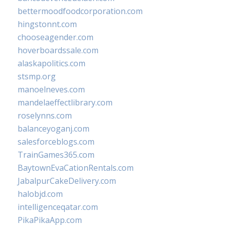
bettermoodfoodcorporation.com
hingstonnt.com
chooseagender.com
hoverboardssale.com
alaskapolitics.com
stsmp.org
manoelneves.com
mandelaeffectlibrary.com
roselynns.com
balanceyoganj.com
salesforceblogs.com
TrainGames365.com
BaytownEvaCationRentals.com
JabalpurCakeDelivery.com
halobjd.com
intelligenceqatar.com
PikaPikaApp.com