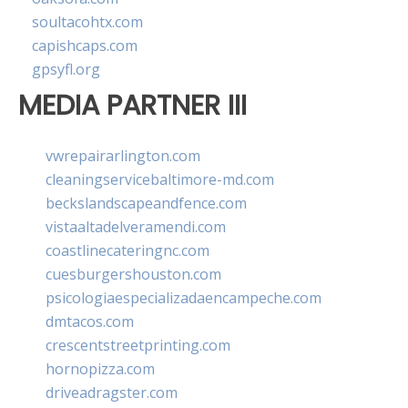
soultacohtx.com
capishcaps.com
gpsyfl.org
MEDIA PARTNER III
vwrepairarlington.com
cleaningservicebaltimore-md.com
beckslandscapeandfence.com
vistaaltadelveramendi.com
coastlinecateringnc.com
cuesburgershouston.com
psicologiaespecializadaencampeche.com
dmtacos.com
crescentstreetprinting.com
hornopizza.com
driveadragster.com