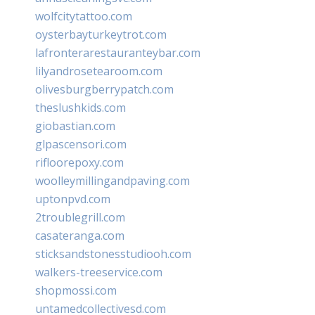
wolfcitytattoo.com
oysterbayturkeytrot.com
lafronterarestauranteybar.com
lilyandrosetearoom.com
olivesburgberrypatch.com
theslushkids.com
giobastian.com
glpascensori.com
rifloorepoxy.com
woolleymillingandpaving.com
uptonpvd.com
2troublegrill.com
casateranga.com
sticksandstonesstudiooh.com
walkers-treeservice.com
shopmossi.com
untamedcollectivesd.com