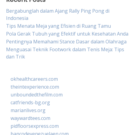
Bergabunglah dalam Ajang Rally Ping Pong di
Indonesia
Tips Menata Meja yang Efisien di Ruang Tamu
Pola Gerak Tubuh yang Efektif untuk Kesehatan Anda
Pentingnya Memahami Stance Dasar dalam Olahraga
Menguasai Teknik Footwork dalam Tenis Meja: Tips
dan Trik
okhealthcareers.com
theintexperience.com
unboundedthefilm.com
catfriends-bg.org
marianlives.org
waywardtees.com
pidfloorsexpress.com
bancodevenezuelaen.com