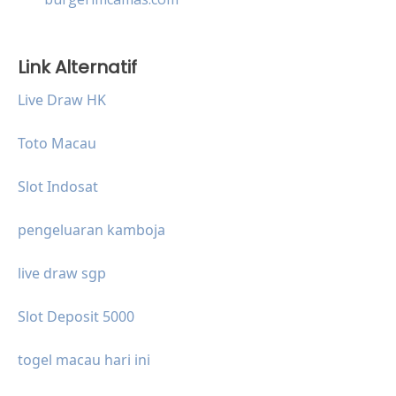
Link Alternatif
Live Draw HK
Toto Macau
Slot Indosat
pengeluaran kamboja
live draw sgp
Slot Deposit 5000
togel macau hari ini