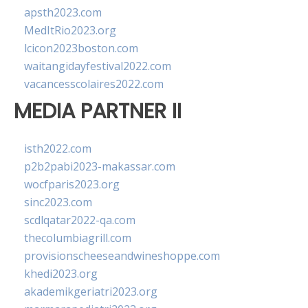
apsth2023.com
MedItRio2023.org
lcicon2023boston.com
waitangidayfestival2022.com
vacancesscolaires2022.com
MEDIA PARTNER II
isth2022.com
p2b2pabi2023-makassar.com
wocfparis2023.org
sinc2023.com
scdlqatar2022-qa.com
thecolumbiagrill.com
provisionscheeseandwineshoppe.com
khedi2023.org
akademikgeriatri2023.org