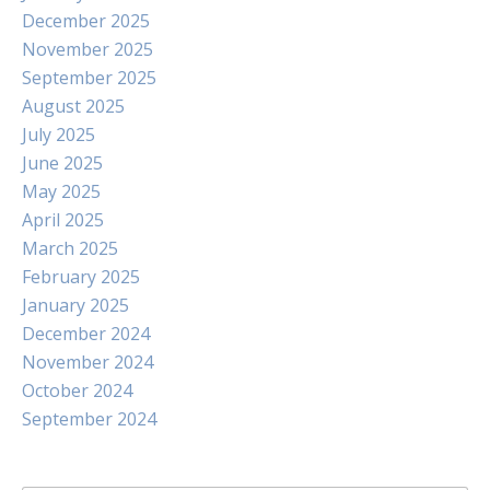
December 2025
November 2025
September 2025
August 2025
July 2025
June 2025
May 2025
April 2025
March 2025
February 2025
January 2025
December 2024
November 2024
October 2024
September 2024