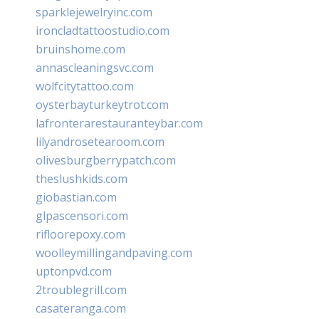
sparklejewelryinc.com
ironcladtattoostudio.com
bruinshome.com
annascleaningsvc.com
wolfcitytattoo.com
oysterbayturkeytrot.com
lafronterarestauranteybar.com
lilyandrosetearoom.com
olivesburgberrypatch.com
theslushkids.com
giobastian.com
glpascensori.com
rifloorepoxy.com
woolleymillingandpaving.com
uptonpvd.com
2troublegrill.com
casateranga.com