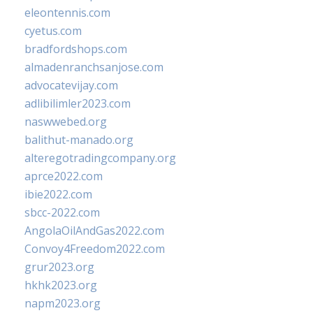
eleontennis.com
cyetus.com
bradfordshops.com
almadenranchsanjose.com
advocatevijay.com
adlibilimler2023.com
naswwebed.org
balithut-manado.org
alteregotradingcompany.org
aprce2022.com
ibie2022.com
sbcc-2022.com
AngolaOilAndGas2022.com
Convoy4Freedom2022.com
grur2023.org
hkhk2023.org
napm2023.org