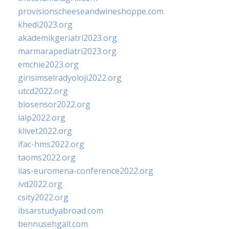
provisionscheeseandwineshoppe.com
khedi2023.org
akademikgeriatri2023.org
marmarapediatri2023.org
emchie2023.org
girisimselradyoloji2022.org
utcd2022.org
biosensor2022.org
ialp2022.org
klivet2022.org
ifac-hms2022.org
taoms2022.org
iias-euromena-conference2022.org
ivd2022.org
csity2022.org
ibsarstudyabroad.com
bennusehgall.com