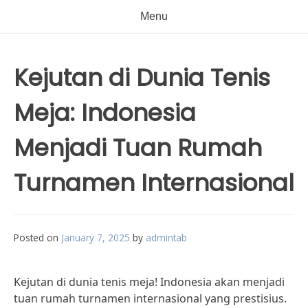
Menu
Kejutan di Dunia Tenis
Meja: Indonesia
Menjadi Tuan Rumah
Turnamen Internasional
Posted on
January 7, 2025
by
admintab
Kejutan di dunia tenis meja! Indonesia akan menjadi
tuan rumah turnamen internasional yang prestisius.