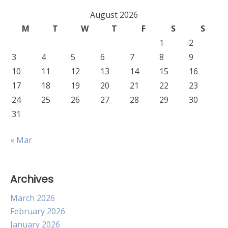
August 2026
M
T
W
T
F
S
S
1
2
3
4
5
6
7
8
9
10
11
12
13
14
15
16
17
18
19
20
21
22
23
24
25
26
27
28
29
30
31
« Mar
Archives
March 2026
February 2026
January 2026