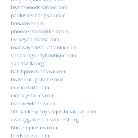
blythewoodseafood.com
paolosdelibangkok.com
bobacove.com
phoone24brookfield.com
mickeybarmama.com
roadwayconstructioninc.com
shopdragonflyboutique.com
sportszilla.org
batchprovisionsbar.com
brasserie-gobette.com
musicrearte.com
morseysfarms.com
riverviewtennis.com
official-kelly-toys-squishmallows.com
displaygardenonsuncrest.org
bbq-empire-usa.com
feedstoreva.com