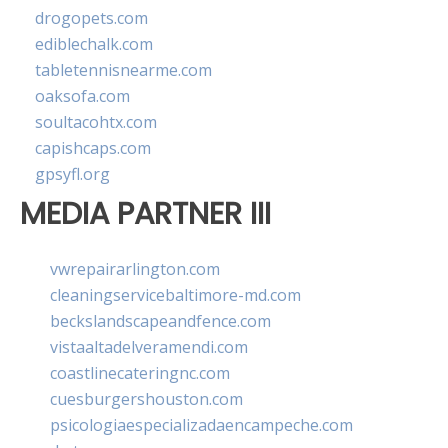
drogopets.com
ediblechalk.com
tabletennisnearme.com
oaksofa.com
soultacohtx.com
capishcaps.com
gpsyfl.org
MEDIA PARTNER III
vwrepairarlington.com
cleaningservicebaltimore-md.com
beckslandscapeandfence.com
vistaaltadelveramendi.com
coastlinecateringnc.com
cuesburgershouston.com
psicologiaespecializadaencampeche.com