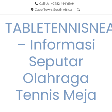
Skip
Call Us: +2782 444 YEAH
to
Cape Town, South Africa
content
TABLETENNISNE
– Informasi
Seputar
Olahraga
Tennis Meja