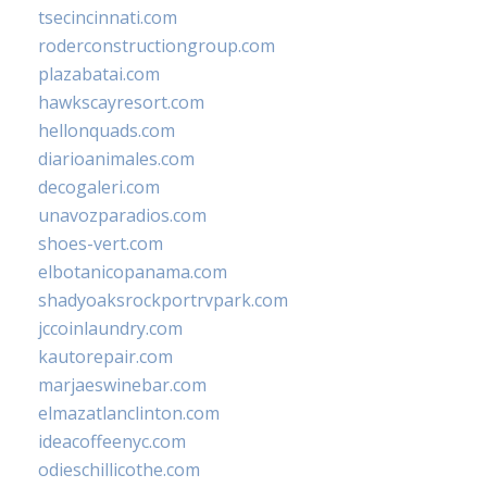
tsecincinnati.com
roderconstructiongroup.com
plazabatai.com
hawkscayresort.com
hellonquads.com
diarioanimales.com
decogaleri.com
unavozparadios.com
shoes-vert.com
elbotanicopanama.com
shadyoaksrockportrvpark.com
jccoinlaundry.com
kautorepair.com
marjaeswinebar.com
elmazatlanclinton.com
ideacoffeenyc.com
odieschillicothe.com