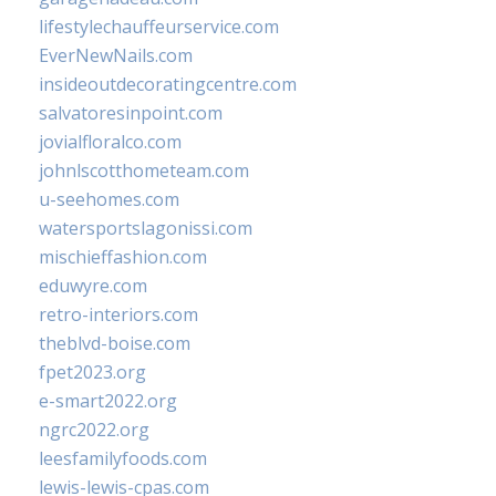
lifestylechauffeurservice.com
EverNewNails.com
insideoutdecoratingcentre.com
salvatoresinpoint.com
jovialfloralco.com
johnlscotthometeam.com
u-seehomes.com
watersportslagonissi.com
mischieffashion.com
eduwyre.com
retro-interiors.com
theblvd-boise.com
fpet2023.org
e-smart2022.org
ngrc2022.org
leesfamilyfoods.com
lewis-lewis-cpas.com