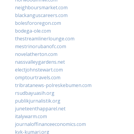
neighboursmarket.com
blackanguscareers.com
bolesfororegon.com
bodega-ole.com
thestreamlinerlounge.com
mestrinorubanofc.com
novelatherton.com
nassvalleygardens.net
electjohnstewart.com
omptourtravels.com
tribratanews-polreskebumen.com
rsudbayuasih.org
publikjurnalistik.org
juneteenthapparel.net
italywarm.com
journaloffinanceeconomics.com
kvk-kumari.org