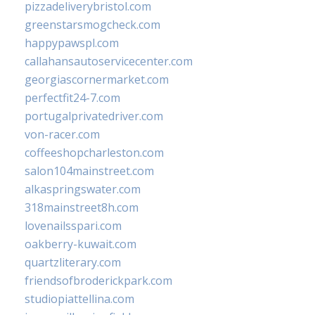
pizzadeliverybristol.com
greenstarsmogcheck.com
happypawspl.com
callahansautoservicecenter.com
georgiascornermarket.com
perfectfit24-7.com
portugalprivatedriver.com
von-racer.com
coffeeshopcharleston.com
salon104mainstreet.com
alkaspringswater.com
318mainstreet8h.com
lovenailsspari.com
oakberry-kuwait.com
quartzliterary.com
friendsofbroderickpark.com
studiopiattellina.com