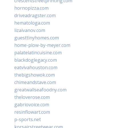
crescentstreetprinting.com
hornopizza.com
driveadragster.com
hematologa.com
lizaivanov.com
guesttinyhomes.com
home-plow-by-meyer.com
palatelatincuisine.com
blackdoglegacy.com
eatvivahouston.com
thebigshowok.com
chimeandstave.com
greatwallseafoodny.com
theloverose.com
gabriovoice.com
resinflowart.com
p-sports.net
korsairstreetwear.com