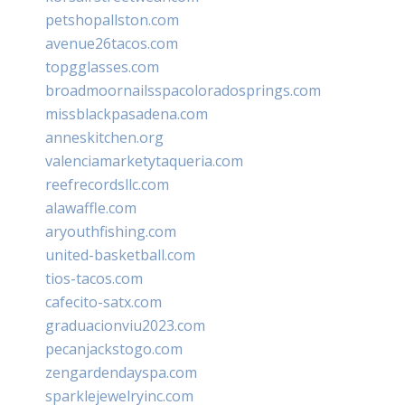
petshopallston.com
avenue26tacos.com
topgglasses.com
broadmoornailsspacoloradosprings.com
missblackpasadena.com
anneskitchen.org
valenciamarketytaqueria.com
reefrecordsllc.com
alawaffle.com
aryouthfishing.com
united-basketball.com
tios-tacos.com
cafecito-satx.com
graduacionviu2023.com
pecanjackstogo.com
zengardendayspa.com
sparklejewelryinc.com