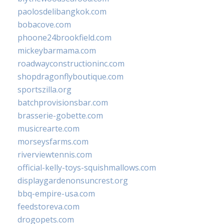
paolosdelibangkok.com
bobacove.com
phoone24brookfield.com
mickeybarmama.com
roadwayconstructioninc.com
shopdragonflyboutique.com
sportszilla.org
batchprovisionsbar.com
brasserie-gobette.com
musicrearte.com
morseysfarms.com
riverviewtennis.com
official-kelly-toys-squishmallows.com
displaygardenonsuncrest.org
bbq-empire-usa.com
feedstoreva.com
drogopets.com