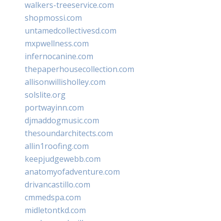
walkers-treeservice.com
shopmossi.com
untamedcollectivesd.com
mxpwellness.com
infernocanine.com
thepaperhousecollection.com
allisonwillisholley.com
solslite.org
portwayinn.com
djmaddogmusic.com
thesoundarchitects.com
allin1roofing.com
keepjudgewebb.com
anatomyofadventure.com
drivancastillo.com
cmmedspa.com
midletontkd.com