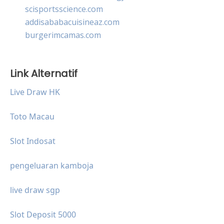
scisportsscience.com
addisababacuisineaz.com
burgerimcamas.com
Link Alternatif
Live Draw HK
Toto Macau
Slot Indosat
pengeluaran kamboja
live draw sgp
Slot Deposit 5000