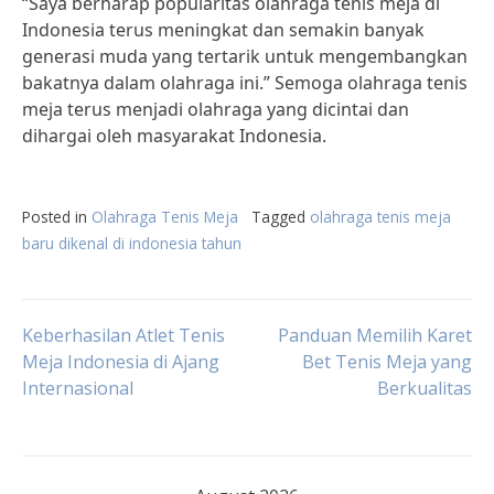
“Saya berharap popularitas olahraga tenis meja di
Indonesia terus meningkat dan semakin banyak
generasi muda yang tertarik untuk mengembangkan
bakatnya dalam olahraga ini.” Semoga olahraga tenis
meja terus menjadi olahraga yang dicintai dan
dihargai oleh masyarakat Indonesia.
Posted in
Olahraga Tenis Meja
Tagged
olahraga tenis meja
baru dikenal di indonesia tahun
Post
Keberhasilan Atlet Tenis
Panduan Memilih Karet
Meja Indonesia di Ajang
Bet Tenis Meja yang
Internasional
Berkualitas
navigation