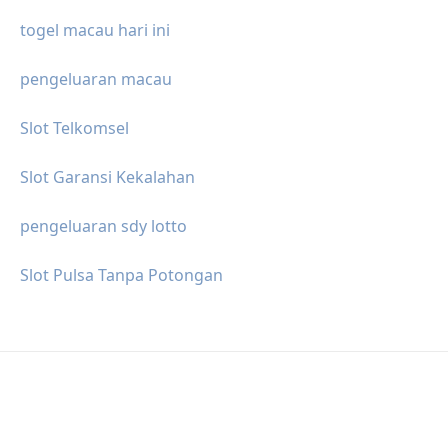
togel macau hari ini
pengeluaran macau
Slot Telkomsel
Slot Garansi Kekalahan
pengeluaran sdy lotto
Slot Pulsa Tanpa Potongan