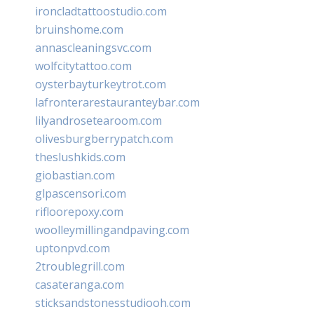
ironcladtattoostudio.com
bruinshome.com
annascleaningsvc.com
wolfcitytattoo.com
oysterbayturkeytrot.com
lafronterarestauranteybar.com
lilyandrosetearoom.com
olivesburgberrypatch.com
theslushkids.com
giobastian.com
glpascensori.com
rifloorepoxy.com
woolleymillingandpaving.com
uptonpvd.com
2troublegrill.com
casateranga.com
sticksandstonesstudiooh.com