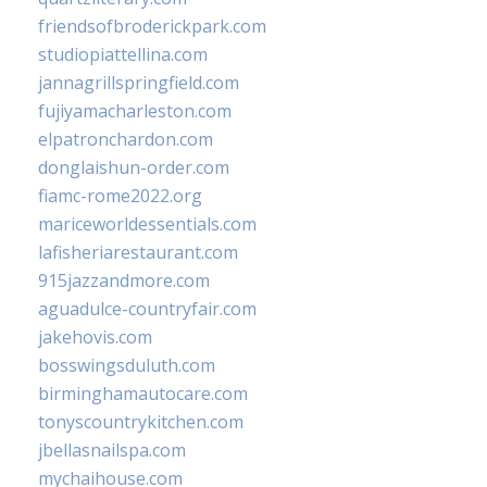
friendsofbroderickpark.com
studiopiattellina.com
jannagrillspringfield.com
fujiyamacharleston.com
elpatronchardon.com
donglaishun-order.com
fiamc-rome2022.org
mariceworldessentials.com
lafisheriarestaurant.com
915jazzandmore.com
aguadulce-countryfair.com
jakehovis.com
bosswingsduluth.com
birminghamautocare.com
tonyscountrykitchen.com
jbellasnailspa.com
mychaihouse.com