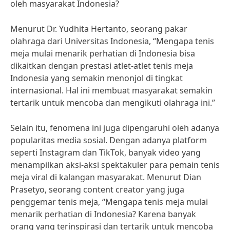
oleh masyarakat Indonesia?
Menurut Dr. Yudhita Hertanto, seorang pakar
olahraga dari Universitas Indonesia, “Mengapa tenis
meja mulai menarik perhatian di Indonesia bisa
dikaitkan dengan prestasi atlet-atlet tenis meja
Indonesia yang semakin menonjol di tingkat
internasional. Hal ini membuat masyarakat semakin
tertarik untuk mencoba dan mengikuti olahraga ini.”
Selain itu, fenomena ini juga dipengaruhi oleh adanya
popularitas media sosial. Dengan adanya platform
seperti Instagram dan TikTok, banyak video yang
menampilkan aksi-aksi spektakuler para pemain tenis
meja viral di kalangan masyarakat. Menurut Dian
Prasetyo, seorang content creator yang juga
penggemar tenis meja, “Mengapa tenis meja mulai
menarik perhatian di Indonesia? Karena banyak
orang yang terinspirasi dan tertarik untuk mencoba