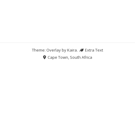
Theme: Overlay by
Kaira
.
Extra Text
Cape Town, South Africa