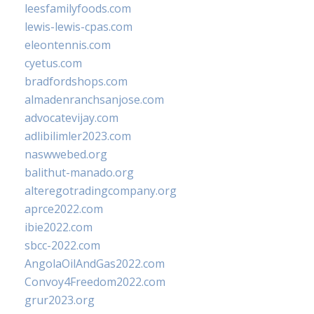
leesfamilyfoods.com
lewis-lewis-cpas.com
eleontennis.com
cyetus.com
bradfordshops.com
almadenranchsanjose.com
advocatevijay.com
adlibilimler2023.com
naswwebed.org
balithut-manado.org
alteregotradingcompany.org
aprce2022.com
ibie2022.com
sbcc-2022.com
AngolaOilAndGas2022.com
Convoy4Freedom2022.com
grur2023.org