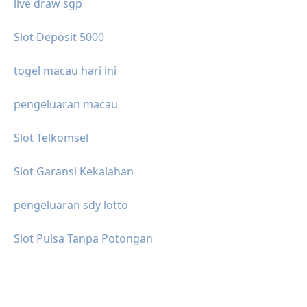
live draw sgp
Slot Deposit 5000
togel macau hari ini
pengeluaran macau
Slot Telkomsel
Slot Garansi Kekalahan
pengeluaran sdy lotto
Slot Pulsa Tanpa Potongan