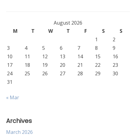
August 2026
M
T
W
T
F
S
S
1
2
3
4
5
6
7
8
9
10
11
12
13
14
15
16
17
18
19
20
21
22
23
24
25
26
27
28
29
30
31
« Mar
Archives
March 2026