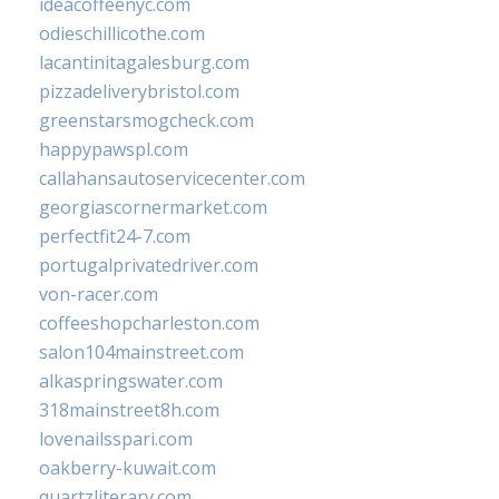
ideacoffeenyc.com
odieschillicothe.com
lacantinitagalesburg.com
pizzadeliverybristol.com
greenstarsmogcheck.com
happypawspl.com
callahansautoservicecenter.com
georgiascornermarket.com
perfectfit24-7.com
portugalprivatedriver.com
von-racer.com
coffeeshopcharleston.com
salon104mainstreet.com
alkaspringswater.com
318mainstreet8h.com
lovenailsspari.com
oakberry-kuwait.com
quartzliterary.com