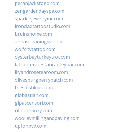
pecanjackstogo.com
zengardendayspa.com
sparklejewelryinc.com
ironcladtattoostudio.com
bruinshome.com
annascleaningsvc.com
wolfcitytattoo.com
oysterbayturkeytrot.com
lafronterarestauranteybar.com
lilyandrosetearoom.com
olivesburgberrypatch.com
theslushkids.com
giobastian.com
glpascensori.com
rifloorepoxy.com
woolleymillingandpaving.com
uptonpvd.com