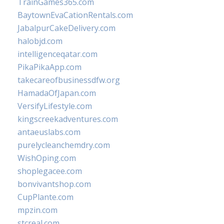
TrainGames365.com
BaytownEvaCationRentals.com
JabalpurCakeDelivery.com
halobjd.com
intelligenceqatar.com
PikaPikaApp.com
takecareofbusinessdfw.org
HamadaOfJapan.com
VersifyLifestyle.com
kingscreekadventures.com
antaeuslabs.com
purelycleanchemdry.com
WishOping.com
shoplegacee.com
bonvivantshop.com
CupPlante.com
mpzin.com
stcreal.com