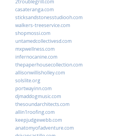
2troublegrill.com
casateranga.com
sticksandstonesstudiooh.com
walkers-treeservice.com
shopmossi.com
untamedcollectivesd.com
mxpwellness.com
infernocanine.com
thepaperhousecollection.com
allisonwillisholley.com
solslite.org
portwayinn.com
djmaddogmusic.com
thesoundarchitects.com
allin1roofing.com
keepjudgewebb.com
anatomyofadventure.com
drivancastillo.com