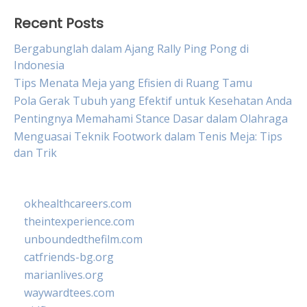
Recent Posts
Bergabunglah dalam Ajang Rally Ping Pong di
Indonesia
Tips Menata Meja yang Efisien di Ruang Tamu
Pola Gerak Tubuh yang Efektif untuk Kesehatan Anda
Pentingnya Memahami Stance Dasar dalam Olahraga
Menguasai Teknik Footwork dalam Tenis Meja: Tips
dan Trik
okhealthcareers.com
theintexperience.com
unboundedthefilm.com
catfriends-bg.org
marianlives.org
waywardtees.com