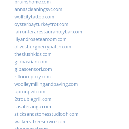
bruinshome.com
annascleaningsvc.com
wolfcitytattoo.com
oysterbayturkeytrot.com
lafronterarestauranteybar.com
lilyandrosetearoom.com
olivesburgberrypatch.com
theslushkids.com
giobastian.com
glpascensori.com
rifloorepoxy.com
woolleymillingandpaving.com
uptonpvd.com
2troublegrill.com
casateranga.com
sticksandstonesstudiooh.com
walkers-treeservice.com
shopmossi.com