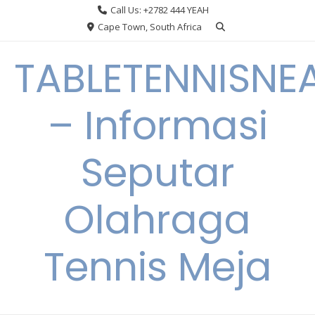
Skip
Call Us: +2782 444 YEAH
to
Cape Town, South Africa
content
TABLETENNISNE
– Informasi
Seputar
Olahraga
Tennis Meja