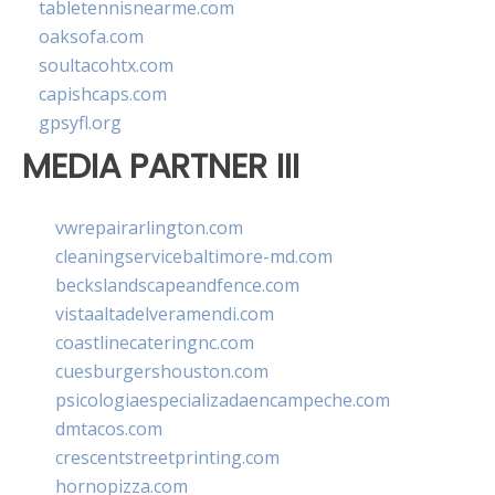
tabletennisnearme.com
oaksofa.com
soultacohtx.com
capishcaps.com
gpsyfl.org
MEDIA PARTNER III
vwrepairarlington.com
cleaningservicebaltimore-md.com
beckslandscapeandfence.com
vistaaltadelveramendi.com
coastlinecateringnc.com
cuesburgershouston.com
psicologiaespecializadaencampeche.com
dmtacos.com
crescentstreetprinting.com
hornopizza.com