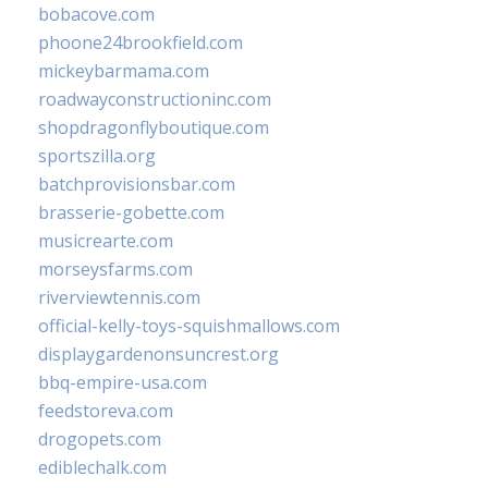
bobacove.com
phoone24brookfield.com
mickeybarmama.com
roadwayconstructioninc.com
shopdragonflyboutique.com
sportszilla.org
batchprovisionsbar.com
brasserie-gobette.com
musicrearte.com
morseysfarms.com
riverviewtennis.com
official-kelly-toys-squishmallows.com
displaygardenonsuncrest.org
bbq-empire-usa.com
feedstoreva.com
drogopets.com
ediblechalk.com