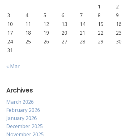
1
2
3
4
5
6
7
8
9
10
11
12
13
14
15
16
17
18
19
20
21
22
23
24
25
26
27
28
29
30
31
« Mar
Archives
March 2026
February 2026
January 2026
December 2025
November 2025