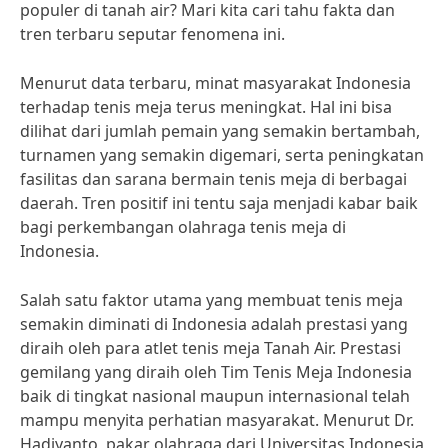
populer di tanah air? Mari kita cari tahu fakta dan
tren terbaru seputar fenomena ini.
Menurut data terbaru, minat masyarakat Indonesia
terhadap tenis meja terus meningkat. Hal ini bisa
dilihat dari jumlah pemain yang semakin bertambah,
turnamen yang semakin digemari, serta peningkatan
fasilitas dan sarana bermain tenis meja di berbagai
daerah. Tren positif ini tentu saja menjadi kabar baik
bagi perkembangan olahraga tenis meja di
Indonesia.
Salah satu faktor utama yang membuat tenis meja
semakin diminati di Indonesia adalah prestasi yang
diraih oleh para atlet tenis meja Tanah Air. Prestasi
gemilang yang diraih oleh Tim Tenis Meja Indonesia
baik di tingkat nasional maupun internasional telah
mampu menyita perhatian masyarakat. Menurut Dr.
Hadiyanto, pakar olahraga dari Universitas Indonesia,