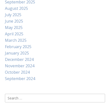
September 2025
August 2025
July 2025
June 2025
May 2025
April 2025
March 2025
February 2025
January 2025
December 2024
November 2024
October 2024
September 2024
Search
for: