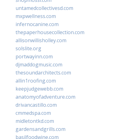
untamedcollectivesd.com
mxpwellness.com
infernocanine.com
thepaperhousecollection.com
allisonwillisholley.com
solslite.org
portwayinn.com
djmaddogmusic.com
thesoundarchitects.com
allin1roofing.com
keepjudgewebb.com
anatomyofadventure.com
drivancastillo.com
cmmedspa.com
midletontkd.com
gardensandgrills.com
basilfoodwine.com