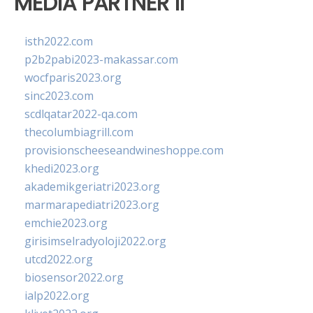
MEDIA PARTNER II
isth2022.com
p2b2pabi2023-makassar.com
wocfparis2023.org
sinc2023.com
scdlqatar2022-qa.com
thecolumbiagrill.com
provisionscheeseandwineshoppe.com
khedi2023.org
akademikgeriatri2023.org
marmarapediatri2023.org
emchie2023.org
girisimselradyoloji2022.org
utcd2022.org
biosensor2022.org
ialp2022.org