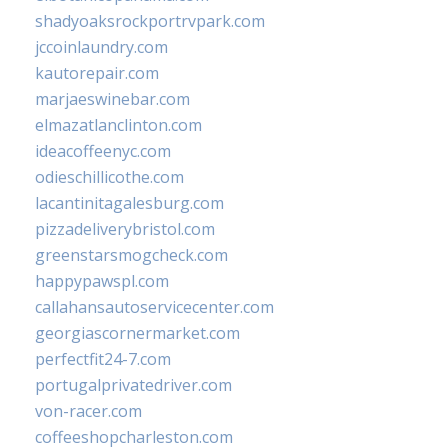
shadyoaksrockportrvpark.com
jccoinlaundry.com
kautorepair.com
marjaeswinebar.com
elmazatlanclinton.com
ideacoffeenyc.com
odieschillicothe.com
lacantinitagalesburg.com
pizzadeliverybristol.com
greenstarsmogcheck.com
happypawspl.com
callahansautoservicecenter.com
georgiascornermarket.com
perfectfit24-7.com
portugalprivatedriver.com
von-racer.com
coffeeshopcharleston.com