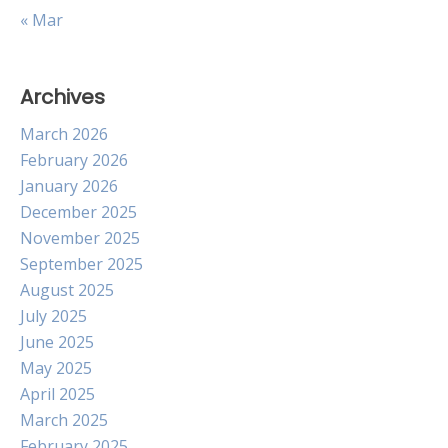
« Mar
Archives
March 2026
February 2026
January 2026
December 2025
November 2025
September 2025
August 2025
July 2025
June 2025
May 2025
April 2025
March 2025
February 2025