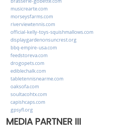
brasserie-gobette.com
musicrearte.com
morseysfarms.com
riverviewtennis.com
official-kelly-toys-squishmallows.com
displaygardenonsuncrest.org
bbq-empire-usa.com
feedstoreva.com
drogopets.com
ediblechalk.com
tabletennisnearme.com
oaksofa.com
soultacohtx.com
capishcaps.com
gpsyfl.org
MEDIA PARTNER III