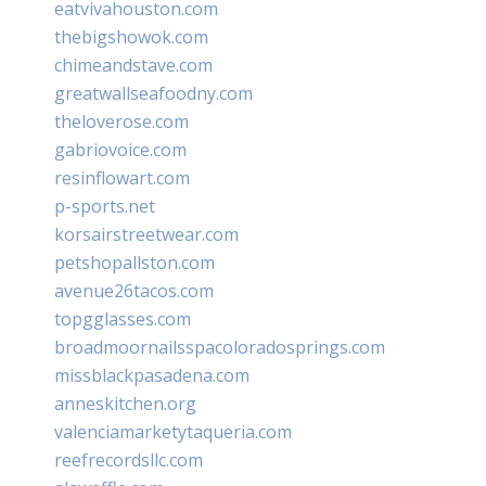
eatvivahouston.com
thebigshowok.com
chimeandstave.com
greatwallseafoodny.com
theloverose.com
gabriovoice.com
resinflowart.com
p-sports.net
korsairstreetwear.com
petshopallston.com
avenue26tacos.com
topgglasses.com
broadmoornailsspacoloradosprings.com
missblackpasadena.com
anneskitchen.org
valenciamarketytaqueria.com
reefrecordsllc.com