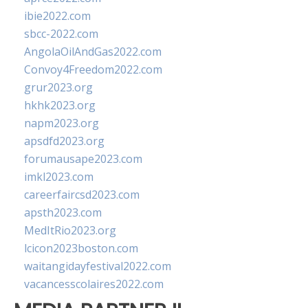
ibie2022.com
sbcc-2022.com
AngolaOilAndGas2022.com
Convoy4Freedom2022.com
grur2023.org
hkhk2023.org
napm2023.org
apsdfd2023.org
forumausape2023.com
imkl2023.com
careerfaircsd2023.com
apsth2023.com
MedItRio2023.org
lcicon2023boston.com
waitangidayfestival2022.com
vacancesscolaires2022.com