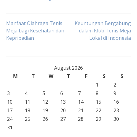
Post
Manfaat Olahraga Tenis
Keuntungan Bergabung
Meja bagi Kesehatan dan
dalam Klub Tenis Meja
Kepribadian
Lokal di Indonesia
navigation
August 2026
M
T
W
T
F
S
S
1
2
3
4
5
6
7
8
9
10
11
12
13
14
15
16
17
18
19
20
21
22
23
24
25
26
27
28
29
30
31