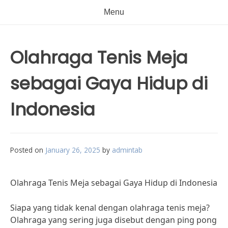
Menu
Olahraga Tenis Meja
sebagai Gaya Hidup di
Indonesia
Posted on
January 26, 2025
by
admintab
Olahraga Tenis Meja sebagai Gaya Hidup di Indonesia
Siapa yang tidak kenal dengan olahraga tenis meja?
Olahraga yang sering juga disebut dengan ping pong