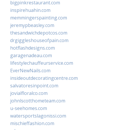
bigpinkrestaurant.com
inspirehuahin.com
memmingerspainting.com
jeremypbeasley.com
thesandwichdepotcos.com
drgiggleshouseofpain.com
hotflashdesigns.com
garagenadeau.com
lifestylechauffeurservice.com
EverNewNails.com
insideoutdecoratingcentre.com
salvatoresinpoint.com
jovialfloralco.com
johnlscotthometeam.com
u-seehomes.com
watersportslagonissi.com
mischieffashion.com