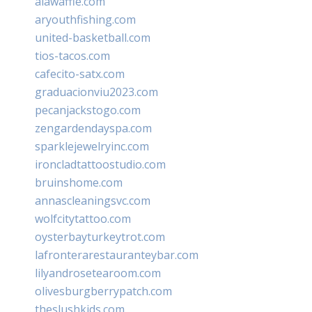
alawaffle.com
aryouthfishing.com
united-basketball.com
tios-tacos.com
cafecito-satx.com
graduacionviu2023.com
pecanjackstogo.com
zengardendayspa.com
sparklejewelryinc.com
ironcladtattoostudio.com
bruinshome.com
annascleaningsvc.com
wolfcitytattoo.com
oysterbayturkeytrot.com
lafronterarestauranteybar.com
lilyandrosetearoom.com
olivesburgberrypatch.com
theslushkids.com