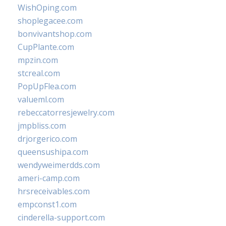
WishOping.com
shoplegacee.com
bonvivantshop.com
CupPlante.com
mpzin.com
stcreal.com
PopUpFlea.com
valueml.com
rebeccatorresjewelry.com
jmpbliss.com
drjorgerico.com
queensushipa.com
wendyweimerdds.com
ameri-camp.com
hrsreceivables.com
empconst1.com
cinderella-support.com