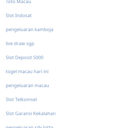
Toto Macau
Slot Indosat
pengeluaran kamboja
live draw sgp
Slot Deposit 5000
togel macau hari ini
pengeluaran macau
Slot Telkomsel
Slot Garansi Kekalahan
pengeluaran sdy lotto