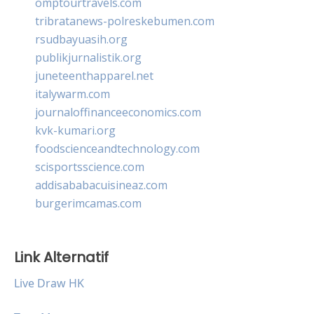
omptourtravels.com
tribratanews-polreskebumen.com
rsudbayuasih.org
publikjurnalistik.org
juneteenthapparel.net
italywarm.com
journaloffinanceeconomics.com
kvk-kumari.org
foodscienceandtechnology.com
scisportsscience.com
addisababacuisineaz.com
burgerimcamas.com
Link Alternatif
Live Draw HK