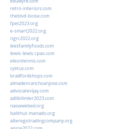
eduwyre.com
retro-interiors.com
theblvd-boise.com
fpet2023.org
e-smart2022.org
ngrc2022.org
leesfamilyfoods.com
lewis-lewis-cpas.com
eleontennis.com
cyetus.com
bradfordshops.com
almadenranchsanjose.com
advocatevijay.com
adlibilimler2023.com
naswwebed.org
balithut-manado.org
alteregotradingcompany.org
aprce2022.com