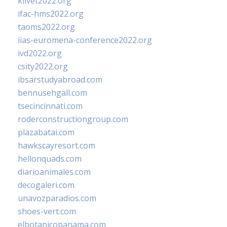
klivet2022.org
ifac-hms2022.org
taoms2022.org
iias-euromena-conference2022.org
ivd2022.org
csity2022.org
ibsarstudyabroad.com
bennusehgall.com
tsecincinnati.com
roderconstructiongroup.com
plazabatai.com
hawkscayresort.com
hellonquads.com
diarioanimales.com
decogaleri.com
unavozparadios.com
shoes-vert.com
elbotanicopanama.com