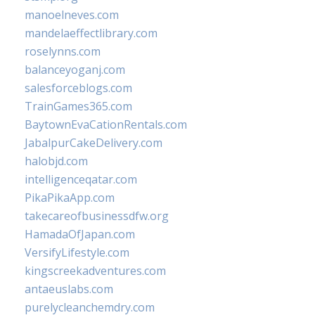
manoelneves.com
mandelaeffectlibrary.com
roselynns.com
balanceyoganj.com
salesforceblogs.com
TrainGames365.com
BaytownEvaCationRentals.com
JabalpurCakeDelivery.com
halobjd.com
intelligenceqatar.com
PikaPikaApp.com
takecareofbusinessdfw.org
HamadaOfJapan.com
VersifyLifestyle.com
kingscreekadventures.com
antaeuslabs.com
purelycleanchemdry.com