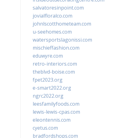
salvatoresinpoint.com
jovialfloralco.com
johnlscotthometeam.com
u-seehomes.com
watersportslagonissi.com
mischieffashion.com
eduwyre.com
retro-interiors.com
theblvd-boise.com
fpet2023.org
e-smart2022.org
ngrc2022.org
leesfamilyfoods.com
lewis-lewis-cpas.com
eleontennis.com
cyetus.com
bradfordshops.com