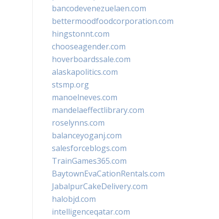
bancodevenezuelaen.com
bettermoodfoodcorporation.com
hingstonnt.com
chooseagender.com
hoverboardssale.com
alaskapolitics.com
stsmp.org
manoelneves.com
mandelaeffectlibrary.com
roselynns.com
balanceyoganj.com
salesforceblogs.com
TrainGames365.com
BaytownEvaCationRentals.com
JabalpurCakeDelivery.com
halobjd.com
intelligenceqatar.com