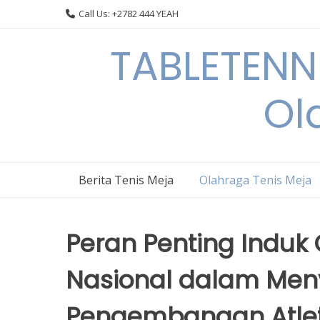
Skip
Call Us: +2782 444 YEAH
to
content
TABLETENN
Ol
Berita Tenis Meja
Olahraga Tenis Meja
Peran Penting Induk 
Nasional dalam Men
Pengembangan Atle