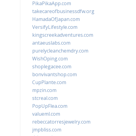
PikaPikaApp.com
takecareofbusinessdfw.org
HamadaOfJapan.com
VersifyLifestyle.com
kingscreekadventures.com
antaeuslabs.com
purelycleanchemdry.com
WishOping.com
shoplegacee.com
bonvivantshop.com
CupPlante.com
mpzin.com
stcreal.com
PopUpFlea.com
valueml.com
rebeccatorresjewelry.com
jmpbliss.com