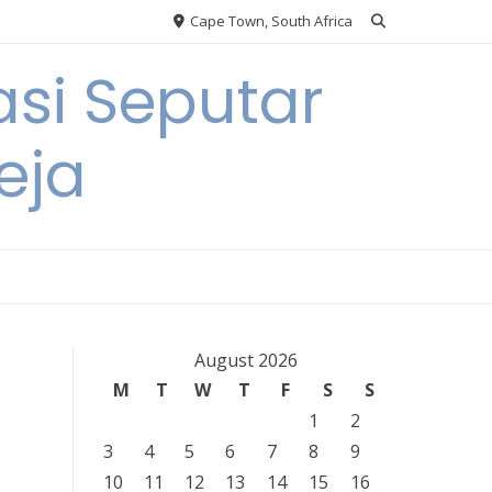
Cape Town, South Africa
si Seputar
eja
August 2026
M
T
W
T
F
S
S
1
2
3
4
5
6
7
8
9
10
11
12
13
14
15
16