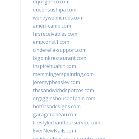
drjorgerico.com
queensushipa.com
wendyweimerdds.com
ameri-camp.com
hrsreceivables.com
empconst1.com
cinderella-support.com
bigpinkrestaurant.com
inspirehuahin.com
memmingerspainting.com
jeremypbeasley.com
thesandwichdepotcos.com
drgiggleshouseofpain.com
hotflashdesigns.com
garagenadeau.com
lifestylechauffeurservice.com
EverNewNails.com
insideoutdecoratingcentre.com