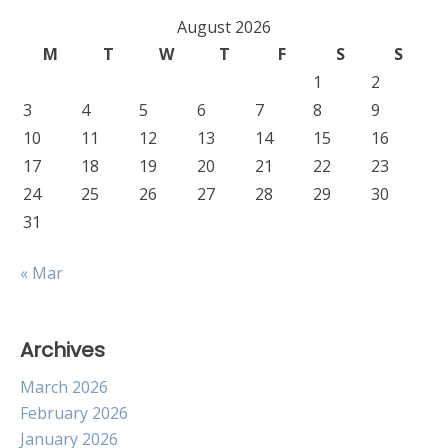
August 2026
M
T
W
T
F
S
S
1
2
3
4
5
6
7
8
9
10
11
12
13
14
15
16
17
18
19
20
21
22
23
24
25
26
27
28
29
30
31
« Mar
Archives
March 2026
February 2026
January 2026