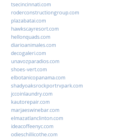
tsecincinnati.com
roderconstructiongroup.com
plazabatai.com
hawkscayresort.com
hellonquads.com
diarioanimales.com
decogaleri.com
unavozparadios.com
shoes-vert.com
elbotanicopanama.com
shadyoaksrockportrvpark.com
jccoinlaundry.com
kautorepair.com
marjaeswinebar.com
elmazatlanclinton.com
ideacoffeenyc.com
odieschillicothe.com