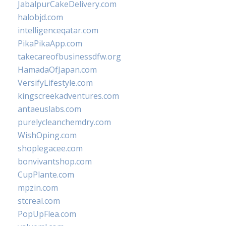
JabalpurCakeDelivery.com
halobjd.com
intelligenceqatar.com
PikaPikaApp.com
takecareofbusinessdfw.org
HamadaOfJapan.com
VersifyLifestyle.com
kingscreekadventures.com
antaeuslabs.com
purelycleanchemdry.com
WishOping.com
shoplegacee.com
bonvivantshop.com
CupPlante.com
mpzin.com
stcreal.com
PopUpFlea.com