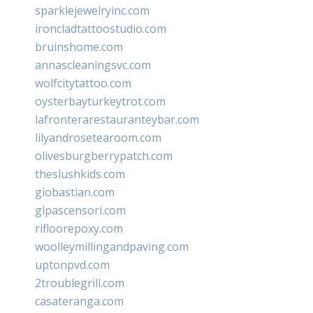
sparklejewelryinc.com
ironcladtattoostudio.com
bruinshome.com
annascleaningsvc.com
wolfcitytattoo.com
oysterbayturkeytrot.com
lafronterarestauranteybar.com
lilyandrosetearoom.com
olivesburgberrypatch.com
theslushkids.com
giobastian.com
glpascensori.com
rifloorepoxy.com
woolleymillingandpaving.com
uptonpvd.com
2troublegrill.com
casateranga.com