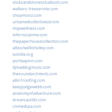
sticksandstonesstudiooh.com
walkers-treeservice.com
shopmossi.com
untamedcollectivesd.com
mxpwellness.com
infernocanine.com
thepaperhousecollection.com
allisonwillisholley.com
solslite.org
portwayinn.com
djmaddogmusic.com
thesoundarchitects.com
allin1roofing.com
keepjudgewebb.com
anatomyofadventure.com
drivancastillo.com
cmmedspa.com