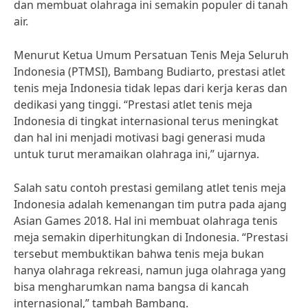
dan membuat olahraga ini semakin populer di tanah
air.
Menurut Ketua Umum Persatuan Tenis Meja Seluruh
Indonesia (PTMSI), Bambang Budiarto, prestasi atlet
tenis meja Indonesia tidak lepas dari kerja keras dan
dedikasi yang tinggi. “Prestasi atlet tenis meja
Indonesia di tingkat internasional terus meningkat
dan hal ini menjadi motivasi bagi generasi muda
untuk turut meramaikan olahraga ini,” ujarnya.
Salah satu contoh prestasi gemilang atlet tenis meja
Indonesia adalah kemenangan tim putra pada ajang
Asian Games 2018. Hal ini membuat olahraga tenis
meja semakin diperhitungkan di Indonesia. “Prestasi
tersebut membuktikan bahwa tenis meja bukan
hanya olahraga rekreasi, namun juga olahraga yang
bisa mengharumkan nama bangsa di kancah
internasional,” tambah Bambang.