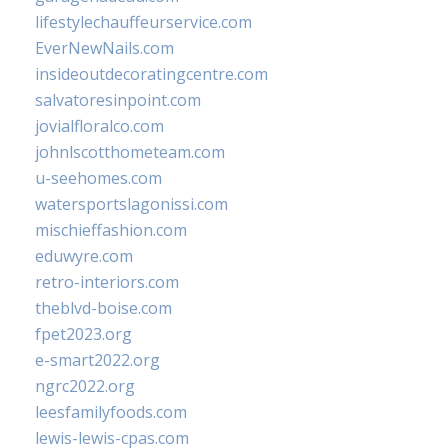
lifestylechauffeurservice.com
EverNewNails.com
insideoutdecoratingcentre.com
salvatoresinpoint.com
jovialfloralco.com
johnlscotthometeam.com
u-seehomes.com
watersportslagonissi.com
mischieffashion.com
eduwyre.com
retro-interiors.com
theblvd-boise.com
fpet2023.org
e-smart2022.org
ngrc2022.org
leesfamilyfoods.com
lewis-lewis-cpas.com