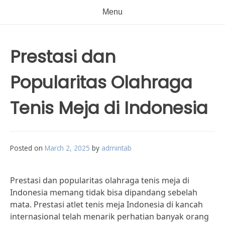
Menu
Prestasi dan
Popularitas Olahraga
Tenis Meja di Indonesia
Posted on
March 2, 2025
by
admintab
Prestasi dan popularitas olahraga tenis meja di
Indonesia memang tidak bisa dipandang sebelah
mata. Prestasi atlet tenis meja Indonesia di kancah
internasional telah menarik perhatian banyak orang