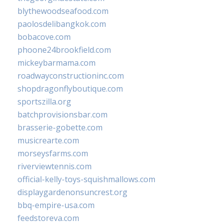
blythewoodseafood.com
paolosdelibangkok.com
bobacove.com
phoone24brookfield.com
mickeybarmama.com
roadwayconstructioninc.com
shopdragonflyboutique.com
sportszilla.org
batchprovisionsbar.com
brasserie-gobette.com
musicrearte.com
morseysfarms.com
riverviewtennis.com
official-kelly-toys-squishmallows.com
displaygardenonsuncrest.org
bbq-empire-usa.com
feedstoreva.com