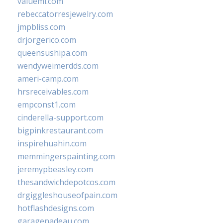
valueml.com
rebeccatorresjewelry.com
jmpbliss.com
drjorgerico.com
queensushipa.com
wendyweimerdds.com
ameri-camp.com
hrsreceivables.com
empconst1.com
cinderella-support.com
bigpinkrestaurant.com
inspirehuahin.com
memmingerspainting.com
jeremypbeasley.com
thesandwichdepotcos.com
drgiggleshouseofpain.com
hotflashdesigns.com
garagenadeau.com