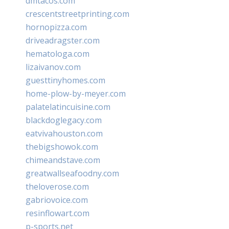
dmtacos.com
crescentstreetprinting.com
hornopizza.com
driveadragster.com
hematologa.com
lizaivanov.com
guesttinyhomes.com
home-plow-by-meyer.com
palatelatincuisine.com
blackdoglegacy.com
eatvivahouston.com
thebigshowok.com
chimeandstave.com
greatwallseafoodny.com
theloverose.com
gabriovoice.com
resinflowart.com
p-sports.net