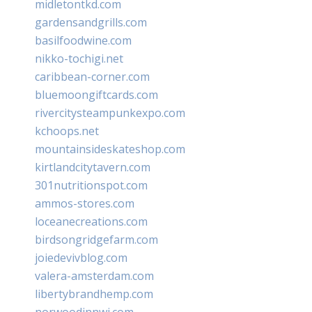
midletontkd.com
gardensandgrills.com
basilfoodwine.com
nikko-tochigi.net
caribbean-corner.com
bluemoongiftcards.com
rivercitysteampunkexpo.com
kchoops.net
mountainsideskateshop.com
kirtlandcitytavern.com
301nutritionspot.com
ammos-stores.com
loceanecreations.com
birdsongridgefarm.com
joiedevivblog.com
valera-amsterdam.com
libertybrandhemp.com
norwoodinnwi.com