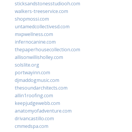
sticksandstonesstudiooh.com
walkers-treeservice.com
shopmossi.com
untamedcollectivesd.com
mxpwellness.com
infernocanine.com
thepaperhousecollection.com
allisonwillisholley.com
solslite.org
portwayinn.com
djmaddogmusic.com
thesoundarchitects.com
allin1roofing.com
keepjudgewebb.com
anatomyofadventure.com
drivancastillo.com
cmmedspa.com