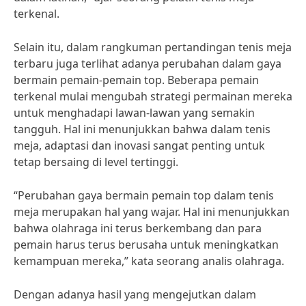
terkenal.
Selain itu, dalam rangkuman pertandingan tenis meja
terbaru juga terlihat adanya perubahan dalam gaya
bermain pemain-pemain top. Beberapa pemain
terkenal mulai mengubah strategi permainan mereka
untuk menghadapi lawan-lawan yang semakin
tangguh. Hal ini menunjukkan bahwa dalam tenis
meja, adaptasi dan inovasi sangat penting untuk
tetap bersaing di level tertinggi.
“Perubahan gaya bermain pemain top dalam tenis
meja merupakan hal yang wajar. Hal ini menunjukkan
bahwa olahraga ini terus berkembang dan para
pemain harus terus berusaha untuk meningkatkan
kemampuan mereka,” kata seorang analis olahraga.
Dengan adanya hasil yang mengejutkan dalam