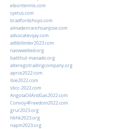
eleontennis.com
cyetus.com
bradfordshops.com
almadenranchsanjose.com
advocatevijay.com
adlibilimler2023.com
naswwebed.org
balithut-manado.org
alteregotradingcompany.org
aprce2022.com
ibie2022.com
sbcc-2022.com
AngolaOilAndGas2022.com
Convoy4Freedom2022.com
grur2023.org
hkhk2023.org
napm2023.org