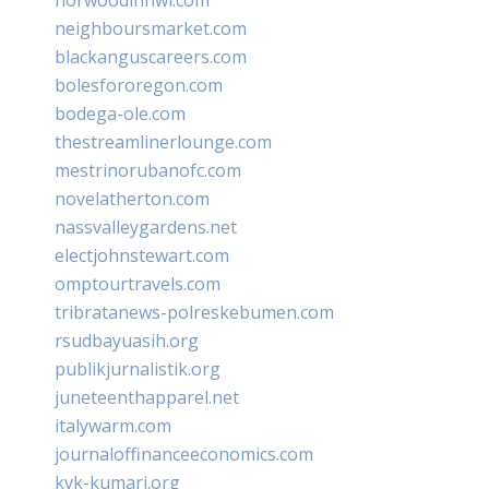
neighboursmarket.com
blackanguscareers.com
bolesfororegon.com
bodega-ole.com
thestreamlinerlounge.com
mestrinorubanofc.com
novelatherton.com
nassvalleygardens.net
electjohnstewart.com
omptourtravels.com
tribratanews-polreskebumen.com
rsudbayuasih.org
publikjurnalistik.org
juneteenthapparel.net
italywarm.com
journaloffinanceeconomics.com
kvk-kumari.org