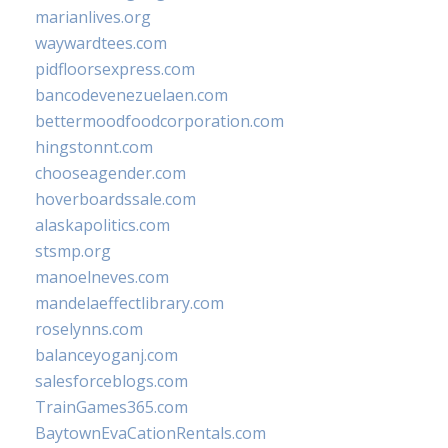
marianlives.org
waywardtees.com
pidfloorsexpress.com
bancodevenezuelaen.com
bettermoodfoodcorporation.com
hingstonnt.com
chooseagender.com
hoverboardssale.com
alaskapolitics.com
stsmp.org
manoelneves.com
mandelaeffectlibrary.com
roselynns.com
balanceyoganj.com
salesforceblogs.com
TrainGames365.com
BaytownEvaCationRentals.com