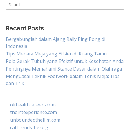
Search
for:
Recent Posts
Bergabunglah dalam Ajang Rally Ping Pong di
Indonesia
Tips Menata Meja yang Efisien di Ruang Tamu
Pola Gerak Tubuh yang Efektif untuk Kesehatan Anda
Pentingnya Memahami Stance Dasar dalam Olahraga
Menguasai Teknik Footwork dalam Tenis Meja: Tips
dan Trik
okhealthcareers.com
theintexperience.com
unboundedthefilm.com
catfriends-bg.org