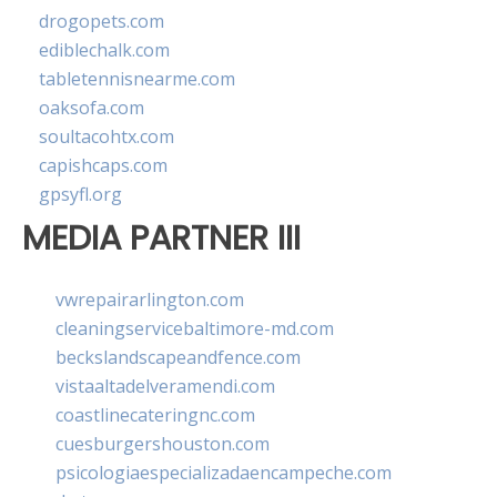
drogopets.com
ediblechalk.com
tabletennisnearme.com
oaksofa.com
soultacohtx.com
capishcaps.com
gpsyfl.org
MEDIA PARTNER III
vwrepairarlington.com
cleaningservicebaltimore-md.com
beckslandscapeandfence.com
vistaaltadelveramendi.com
coastlinecateringnc.com
cuesburgershouston.com
psicologiaespecializadaencampeche.com