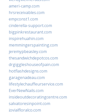
ameri-camp.com
hrsreceivables.com
empconst1.com
cinderella-support.com
bigpinkrestaurant.com
inspirehuahin.com
memmingerspainting.com
jeremypbeasley.com
thesandwichdepotcos.com
drgiggleshouseofpain.com
hotflashdesigns.com
garagenadeau.com
lifestylechauffeurservice.com
EverNewNails.com
insideoutdecoratingcentre.com
salvatoresinpoint.com
jovialfloralco.com