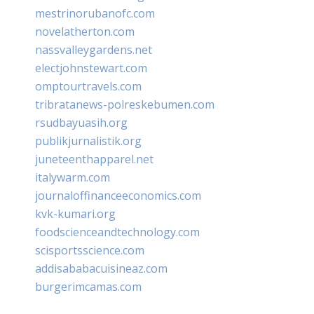
mestrinorubanofc.com
novelatherton.com
nassvalleygardens.net
electjohnstewart.com
omptourtravels.com
tribratanews-polreskebumen.com
rsudbayuasih.org
publikjurnalistik.org
juneteenthapparel.net
italywarm.com
journaloffinanceeconomics.com
kvk-kumari.org
foodscienceandtechnology.com
scisportsscience.com
addisababacuisineaz.com
burgerimcamas.com