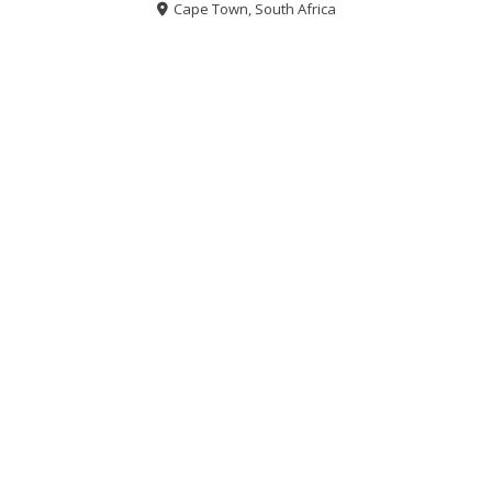
Cape Town, South Africa