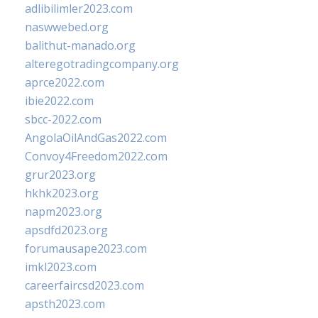
adlibilimler2023.com
naswwebed.org
balithut-manado.org
alteregotradingcompany.org
aprce2022.com
ibie2022.com
sbcc-2022.com
AngolaOilAndGas2022.com
Convoy4Freedom2022.com
grur2023.org
hkhk2023.org
napm2023.org
apsdfd2023.org
forumausape2023.com
imkl2023.com
careerfaircsd2023.com
apsth2023.com