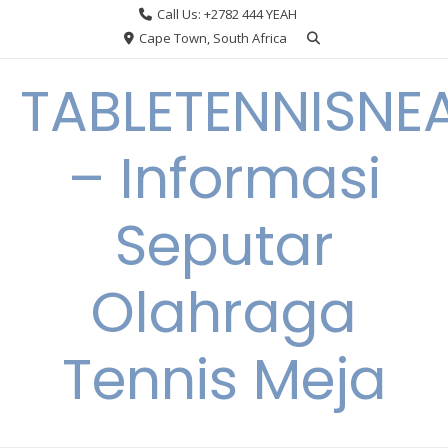
Skip
Call Us: +2782 444 YEAH
to
Cape Town, South Africa
content
TABLETENNISNE
– Informasi
Seputar
Olahraga
Tennis Meja