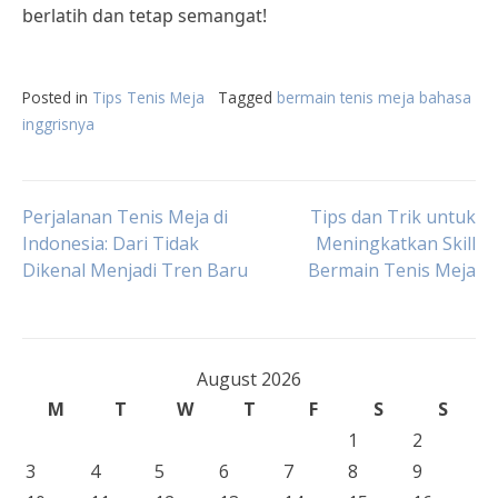
berlatih dan tetap semangat!
Posted in
Tips Tenis Meja
Tagged
bermain tenis meja bahasa
inggrisnya
Post
Perjalanan Tenis Meja di
Tips dan Trik untuk
Indonesia: Dari Tidak
Meningkatkan Skill
Dikenal Menjadi Tren Baru
Bermain Tenis Meja
navigation
August 2026
M
T
W
T
F
S
S
1
2
3
4
5
6
7
8
9