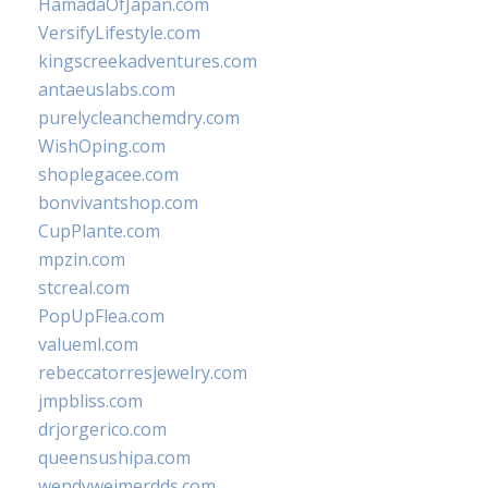
HamadaOfJapan.com
VersifyLifestyle.com
kingscreekadventures.com
antaeuslabs.com
purelycleanchemdry.com
WishOping.com
shoplegacee.com
bonvivantshop.com
CupPlante.com
mpzin.com
stcreal.com
PopUpFlea.com
valueml.com
rebeccatorresjewelry.com
jmpbliss.com
drjorgerico.com
queensushipa.com
wendyweimerdds.com