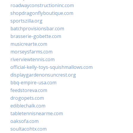
roadwayconstructioninc.com
shopdragonflyboutique.com
sportszilla.org
batchprovisionsbar.com
brasserie-gobette.com
musicrearte.com
morseysfarms.com
riverviewtennis.com
official-kelly-toys-squishmallows.com
displaygardenonsuncrest.org
bbq-empire-usa.com
feedstoreva.com
drogopets.com
ediblechalk.com
tabletennisnearme.com
oaksofa.com
soultacohtx.com