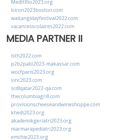
MedItRio2023.org
lcicon2023boston.com
waitangidayfestival2022.com
vacancesscolaires2022.com
MEDIA PARTNER II
isth2022.com
p2b2pabi2023-makassar.com
wocfparis2023.org
sinc2023.com
scdlqatar2022-qa.com
thecolumbiagrill.com
provisionscheeseandwineshoppe.com
khedi2023.org
akademikgeriatri2023.org
marmarapediatri2023.org
emchie2023.org