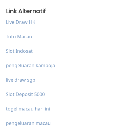
Link Alternatif
Live Draw HK
Toto Macau
Slot Indosat
pengeluaran kamboja
live draw sgp
Slot Deposit 5000
togel macau hari ini
pengeluaran macau