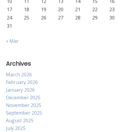
10
11
12
13
14
15
16
17
18
19
20
21
22
23
24
25
26
27
28
29
30
31
« Mar
Archives
March 2026
February 2026
January 2026
December 2025
November 2025
September 2025
August 2025
July 2025