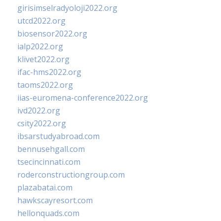
girisimselradyoloji2022.org
utcd2022.org
biosensor2022.org
ialp2022.org
klivet2022.org
ifac-hms2022.org
taoms2022.org
iias-euromena-conference2022.org
ivd2022.org
csity2022.org
ibsarstudyabroad.com
bennusehgall.com
tsecincinnati.com
roderconstructiongroup.com
plazabatai.com
hawkscayresort.com
hellonquads.com