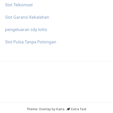
Slot Telkomsel
Slot Garansi Kekalahan
pengeluaran sdy lotto
Slot Pulsa Tanpa Potongan
Theme: Overlay by
Kaira
.
Extra Text