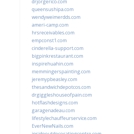
drjorgerico.com
queensushipa.com
wendyweimerdds.com
ameri-camp.com
hrsreceivables.com
empconst1.com
cinderella-support.com
bigpinkrestaurant.com
inspirehuahin.com
memmingerspainting.com
jeremypbeasley.com
thesandwichdepotcos.com
drgiggleshouseofpain.com
hotflashdesigns.com
garagenadeau.com
lifestylechauffeurservice.com
EverNewNails.com
insideoutdecoratingcentre.com