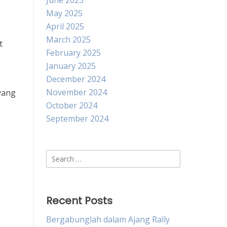
June 2025
May 2025
April 2025
March 2025
t
February 2025
January 2025
December 2024
November 2024
yang
October 2024
September 2024
Search
for:
Recent Posts
Bergabunglah dalam Ajang Rally