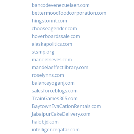
bancodevenezuelaen.com
bettermoodfoodcorporation.com
hingstonnt.com
chooseagender.com
hoverboardssale.com
alaskapolitics.com
stsmp.org
manoelneves.com
mandelaeffectlibrary.com
roselynns.com
balanceyoganj.com
salesforceblogs.com
TrainGames365.com
BaytownEvaCationRentals.com
JabalpurCakeDelivery.com
halobjd.com
intelligenceqatar.com