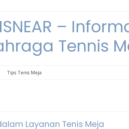
ISNEAR – Informa
ahraga Tennis M
Tips Tenis Meja
dalam Layanan Tenis Meja