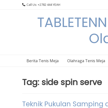
Skip
Call Us: +2782 444 YEAH
to
content
TABLETENN
Ol
Berita Tenis Meja
Olahraga Tenis Meja
Tag:
side spin serve
Teknik Pukulan Samping 