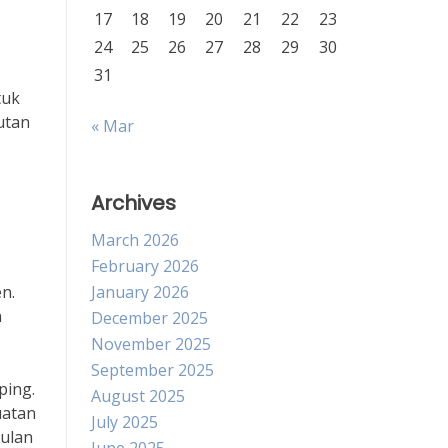
17
18
19
20
21
22
23
24
25
26
27
28
29
30
31
tuk
utan
« Mar
Archives
March 2026
February 2026
n.
January 2026
n
December 2025
November 2025
September 2025
ping.
August 2025
uatan
July 2025
kulan