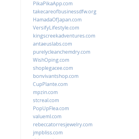
PikaPikaApp.com
takecareofbusinessdfw.org
HamadaOfJapan.com
VersifyLifestyle.com
kingscreekadventures.com
antaeuslabs.com
purelycleanchemdry.com
WishOping.com
shoplegacee.com
bonvivantshop.com
CupPlante.com
mpzin.com
stcreal.com
PopUpFlea.com
valueml.com
rebeccatorresjewelry.com
jmpbliss.com