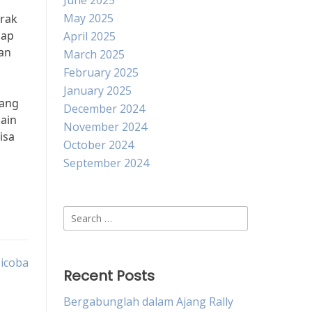
June 2025
May 2025
erak
iap
April 2025
an
March 2025
February 2025
January 2025
yang
December 2024
lain
November 2024
isa
October 2024
September 2024
Search
for:
Dicoba
Recent Posts
Bergabunglah dalam Ajang Rally