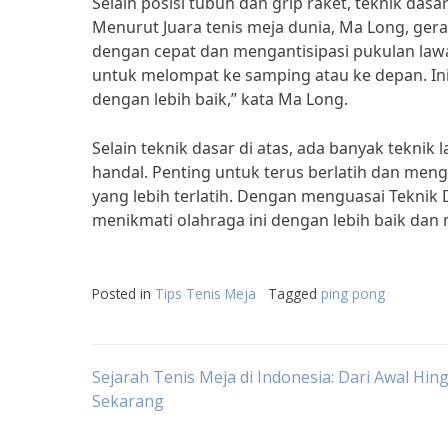
Selain posisi tubuh dan grip raket, teknik dasa
Menurut Juara tenis meja dunia, Ma Long, ge
dengan cepat dan mengantisipasi pukulan lawa
untuk melompat ke samping atau ke depan. I
dengan lebih baik,” kata Ma Long.
Selain teknik dasar di atas, ada banyak teknik
handal. Penting untuk terus berlatih dan meng
yang lebih terlatih. Dengan menguasai Teknik 
menikmati olahraga ini dengan lebih baik da
Posted in
Tips Tenis Meja
Tagged
ping pong
Post
Sejarah Tenis Meja di Indonesia: Dari Awal Hin
Sekarang
navigation