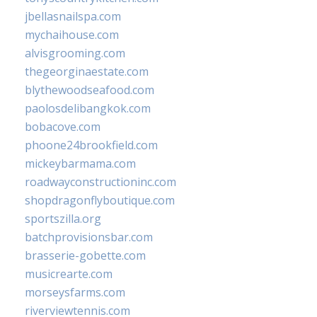
jbellasnailspa.com
mychaihouse.com
alvisgrooming.com
thegeorginaestate.com
blythewoodseafood.com
paolosdelibangkok.com
bobacove.com
phoone24brookfield.com
mickeybarmama.com
roadwayconstructioninc.com
shopdragonflyboutique.com
sportszilla.org
batchprovisionsbar.com
brasserie-gobette.com
musicrearte.com
morseysfarms.com
riverviewtennis.com