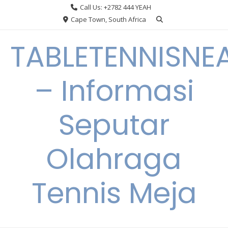
Skip
Call Us: +2782 444 YEAH
to
Cape Town, South Africa
content
TABLETENNISNE
– Informasi
Seputar
Olahraga
Tennis Meja