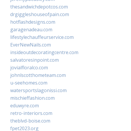
thesandwichdepotcos.com
drgiggleshouseofpain.com
hotflashdesigns.com
garagenadeau.com
lifestylechauffeurservice.com
EverNewNails.com
insideoutdecoratingcentre.com
salvatoresinpoint.com
jovialfloralco.com
johnlscotthometeam.com
u-seehomes.com
watersportslagonissi.com
mischieffashion.com
eduwyre.com
retro-interiors.com
theblvd-boise.com
fpet2023.org