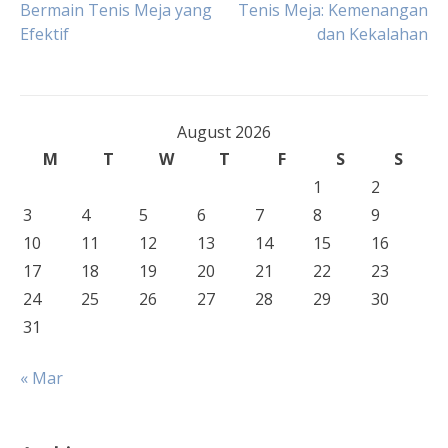
Bermain Tenis Meja yang
Tenis Meja: Kemenangan
Efektif
dan Kekalahan
navigation
August 2026
M
T
W
T
F
S
S
1
2
3
4
5
6
7
8
9
10
11
12
13
14
15
16
17
18
19
20
21
22
23
24
25
26
27
28
29
30
31
« Mar