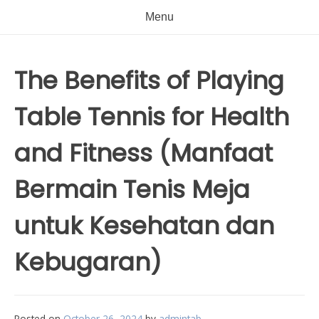
Menu
The Benefits of Playing
Table Tennis for Health
and Fitness (Manfaat
Bermain Tenis Meja
untuk Kesehatan dan
Kebugaran)
Posted on
October 26, 2024
by
admintab