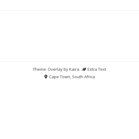
Theme: Overlay by
Kaira
.
Extra Text
Cape Town, South Africa