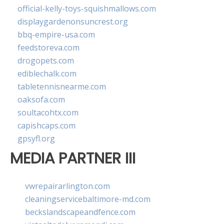
official-kelly-toys-squishmallows.com
displaygardenonsuncrest.org
bbq-empire-usa.com
feedstoreva.com
drogopets.com
ediblechalk.com
tabletennisnearme.com
oaksofa.com
soultacohtx.com
capishcaps.com
gpsyfl.org
MEDIA PARTNER III
vwrepairarlington.com
cleaningservicebaltimore-md.com
beckslandscapeandfence.com