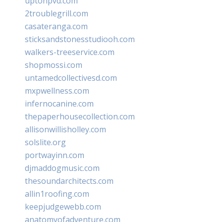
uptonpvd.com
2troublegrill.com
casateranga.com
sticksandstonesstudiooh.com
walkers-treeservice.com
shopmossi.com
untamedcollectivesd.com
mxpwellness.com
infernocanine.com
thepaperhousecollection.com
allisonwillisholley.com
solslite.org
portwayinn.com
djmaddogmusic.com
thesoundarchitects.com
allin1roofing.com
keepjudgewebb.com
anatomyofadventure.com