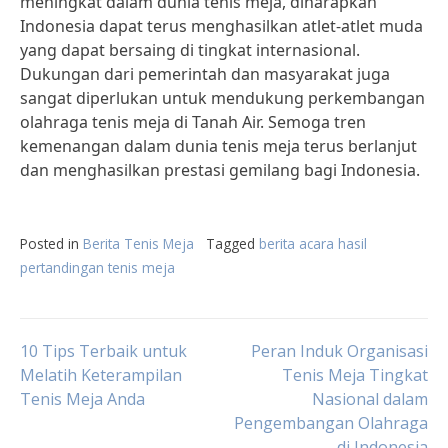
meningkat dalam dunia tenis meja, diharapkan
Indonesia dapat terus menghasilkan atlet-atlet muda
yang dapat bersaing di tingkat internasional.
Dukungan dari pemerintah dan masyarakat juga
sangat diperlukan untuk mendukung perkembangan
olahraga tenis meja di Tanah Air. Semoga tren
kemenangan dalam dunia tenis meja terus berlanjut
dan menghasilkan prestasi gemilang bagi Indonesia.
Posted in
Berita Tenis Meja
Tagged
berita acara hasil
pertandingan tenis meja
Post
10 Tips Terbaik untuk
Peran Induk Organisasi
Melatih Keterampilan
Tenis Meja Tingkat
Tenis Meja Anda
Nasional dalam
navigation
Pengembangan Olahraga
di Indonesia