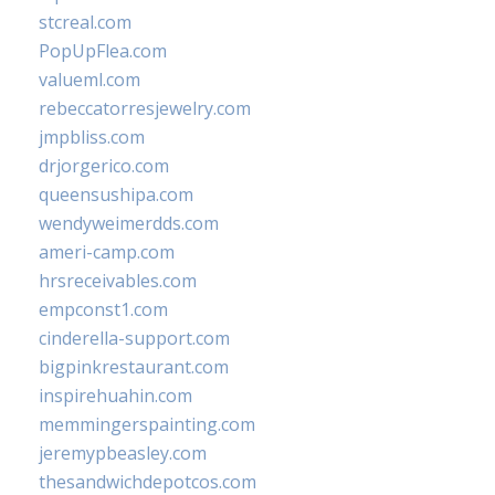
stcreal.com
PopUpFlea.com
valueml.com
rebeccatorresjewelry.com
jmpbliss.com
drjorgerico.com
queensushipa.com
wendyweimerdds.com
ameri-camp.com
hrsreceivables.com
empconst1.com
cinderella-support.com
bigpinkrestaurant.com
inspirehuahin.com
memmingerspainting.com
jeremypbeasley.com
thesandwichdepotcos.com