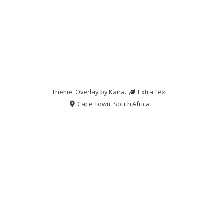
Theme: Overlay by
Kaira
.
Extra Text
Cape Town, South Africa