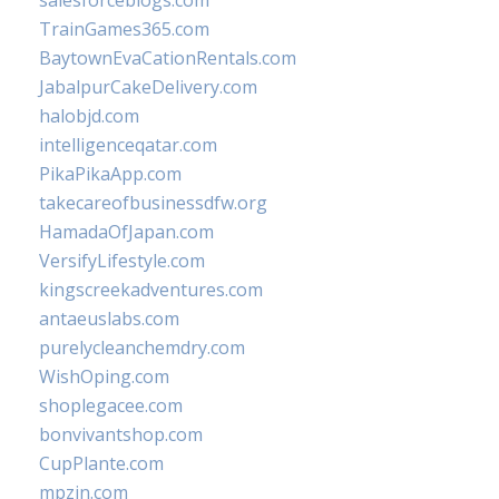
salesforceblogs.com
TrainGames365.com
BaytownEvaCationRentals.com
JabalpurCakeDelivery.com
halobjd.com
intelligenceqatar.com
PikaPikaApp.com
takecareofbusinessdfw.org
HamadaOfJapan.com
VersifyLifestyle.com
kingscreekadventures.com
antaeuslabs.com
purelycleanchemdry.com
WishOping.com
shoplegacee.com
bonvivantshop.com
CupPlante.com
mpzin.com