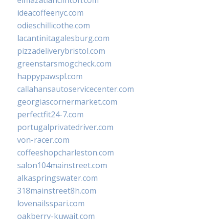
elmazatlanclinton.com
ideacoffeenyc.com
odieschillicothe.com
lacantinitagalesburg.com
pizzadeliverybristol.com
greenstarsmogcheck.com
happypawspl.com
callahansautoservicecenter.com
georgiascornermarket.com
perfectfit24-7.com
portugalprivatedriver.com
von-racer.com
coffeeshopcharleston.com
salon104mainstreet.com
alkaspringswater.com
318mainstreet8h.com
lovenailsspari.com
oakberry-kuwait.com