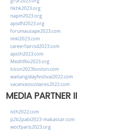
grur2023.org
hkhk2023.org
napm2023.org
apsdfd2023.org
forumausape2023.com
imkl2023.com
careerfaircsd2023.com
apsth2023.com
MedItRio2023.org
lcicon2023boston.com
waitangidayfestival2022.com
vacancesscolaires2022.com
MEDIA PARTNER II
isth2022.com
p2b2pabi2023-makassar.com
wocfparis2023.org