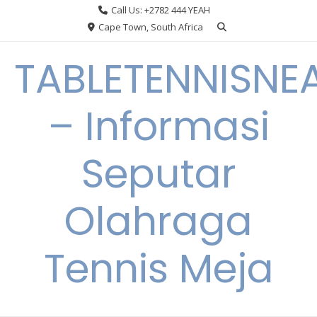
Skip
Call Us: +2782 444 YEAH
to
Cape Town, South Africa
content
TABLETENNISNE
– Informasi
Seputar
Olahraga
Tennis Meja