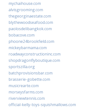
mychaihouse.com
alvisgrooming.com
thegeorginaestate.com
blythewoodseafood.com
paolosdelibangkok.com
bobacove.com
phoone24brookfield.com
mickeybarmama.com
roadwayconstructioninc.com
shopdragonflyboutique.com
sportszilla.org
batchprovisionsbar.com
brasserie-gobette.com
musicrearte.com
morseysfarms.com
riverviewtennis.com
official-kelly-toys-squishmallows.com