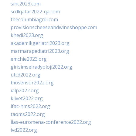
sinc2023.com
scdlqatar2022-qa.com
thecolumbiagrill.com
provisionscheeseandwineshoppe.com
khedi2023.org
akademikgeriatri2023.org
marmarapediatri2023.org
emchie2023.org
girisimselradyoloji2022.org
utcd2022.org
biosensor2022.org
ialp2022.org
klivet2022.org
ifac-hms2022.org
taoms2022.org
iias-euromena-conference2022.org
ivd2022.org